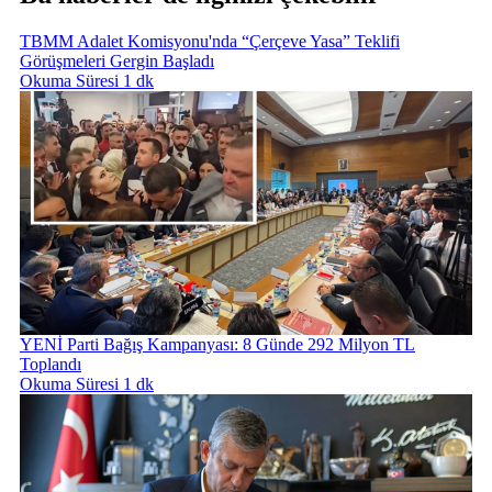
TBMM Adalet Komisyonu'nda “Çerçeve Yasa” Teklifi
Görüşmeleri Gergin Başladı
Okuma Süresi 1 dk
YENİ Parti Bağış Kampanyası: 8 Günde 292 Milyon TL
Toplandı
Okuma Süresi 1 dk