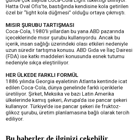
günde çok sayıda Coca-Cola Light tükettiği biliniyor.
Hatta Oval Ofis’te, bastığında kendisine kola getirilen
özel bir “light kola düğmesi” olduğu ortaya çıkmıştı.
MISIR ŞURUBU TARTIŞMASI
Coca-Cola, 1980’li yıllardan bu yana ABD pazarında
içeceklerinde mısır şurubu kullanıyordu. Ancak bu
içerik, insan sağlığı üzerindeki olası etkileri nedeniyle
uzun süredir tartışma konusu. ABD Gıda ve İlaç Dairesi
(FDA) ise katkı maddeleri konusunda esnek tutumu
nedeniyle sıkça eleştiriliyor.
HER ÜLKEDE FARKLI FORMÜL
1886 yılında Georgia eyaletinin Atlanta kentinde icat
edilen Coca-Cola, dünya genelinde farklı içeriklerle
üretiliyor. Şirket, Meksika ve bazı Latin Amerika
ülkelerinde kamış şekeri, Avrupa’da ise pancar şekeri
kullanıyor. Türkiye’de ise pancar şekeri ile fruktoz-
glikoz şurubu, üretim planlamasına bağlı olarak tercih
ediliyor.
Bu haberler de ilginizi çekebilir