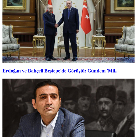
Erdoğan ve Bahçeli Beştepe'de Görüştü: Gündem 'Mil...