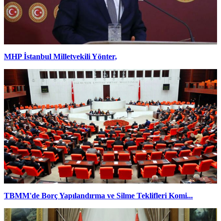
MHP İstanbul Milletvekili Yönter,
TBMM'de Borç Yapılandırma ve Silme Teklifleri Komi...