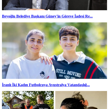
Beyoğlu Belediye Başkanı Güney'in Göreve İadesi Re...
İranlı İki Kadın Futbolcuya Avustralya Vatandaşlığ...