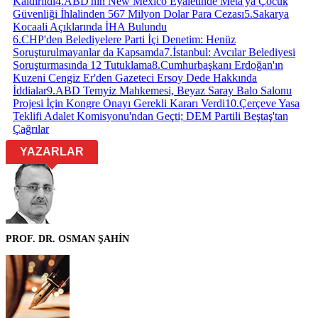
Kaldırıldı
4
.
ABD'nin New Mexico Eyaletinde Meta'ya Çocuk
Güvenliği İhlalinden 567 Milyon Dolar Para Cezası
5
.
Sakarya
Kocaali Açıklarında İHA Bulundu
6
.
CHP'den Belediyelere Parti İçi Denetim: Henüz
Soruşturulmayanlar da Kapsamda
7
.
İstanbul: Avcılar Belediyesi
Soruşturmasında 12 Tutuklama
8
.
Cumhurbaşkanı Erdoğan'ın
Kuzeni Cengiz Er'den Gazeteci Ersoy Dede Hakkında
İddialar
9
.
ABD Temyiz Mahkemesi, Beyaz Saray Balo Salonu
Projesi İçin Kongre Onayı Gerekli Kararı Verdi
10
.
Çerçeve Yasa
Teklifi Adalet Komisyonu'ndan Geçti; DEM Partili Beştaş'tan
Çağrılar
YAZARLAR
PROF. DR. OSMAN ŞAHİN