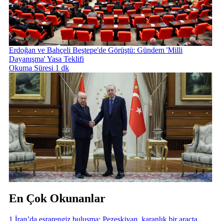
Erdoğan ve Bahçeli Beştepe'de Görüştü: Gündem 'Milli
Dayanışma' Yasa Teklifi
Okuma Süresi 1 dk
En Çok Okunanlar
1
.
İran’da esrarengiz buluşma: Pezeşkiyan, karanlık bir araçta