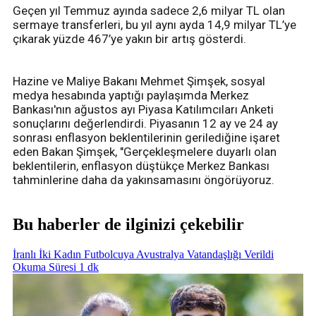
Geçen yıl Temmuz ayında sadece 2,6 milyar TL olan
sermaye transferleri, bu yıl aynı ayda 14,9 milyar TL’ye
çıkarak yüzde 467’ye yakın bir artış gösterdi.
Hazine ve Maliye Bakanı Mehmet Şimşek, sosyal
medya hesabında yaptığı paylaşımda Merkez
Bankası'nın ağustos ayı Piyasa Katılımcıları Anketi
sonuçlarını değerlendirdi. Piyasanın 12 ay ve 24 ay
sonrası enflasyon beklentilerinin gerilediğine işaret
eden Bakan Şimşek, "Gerçekleşmelere duyarlı olan
beklentilerin, enflasyon düştükçe Merkez Bankası
tahminlerine daha da yakınsamasını öngörüyoruz.
Bu haberler de ilginizi çekebilir
İranlı İki Kadın Futbolcuya Avustralya Vatandaşlığı Verildi
Okuma Süresi 1 dk