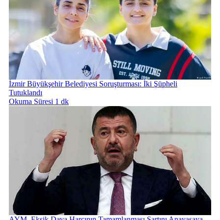
İzmir Büyükşehir Belediyesi Soruşturması: İki Şüpheli
Tutuklandı
Okuma Süresi 1 dk
AYM, Eksik Dava Harcının Tamamlanması Şartını Anayasaya