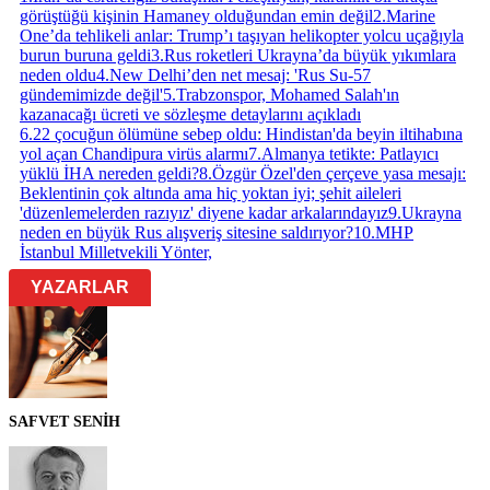
görüştüğü kişinin Hamaney olduğundan emin değil
2
.
Marine
One’da tehlikeli anlar: Trump’ı taşıyan helikopter yolcu uçağıyla
burun buruna geldi
3
.
Rus roketleri Ukrayna’da büyük yıkımlara
neden oldu
4
.
New Delhi’den net mesaj: 'Rus Su-57
gündemimizde değil'
5
.
Trabzonspor, Mohamed Salah'ın
kazanacağı ücreti ve sözleşme detaylarını açıkladı
6
.
22 çocuğun ölümüne sebep oldu: Hindistan'da beyin iltihabına
yol açan Chandipura virüs alarmı
7
.
Almanya tetikte: Patlayıcı
yüklü İHA nereden geldi?
8
.
Özgür Özel'den çerçeve yasa mesajı:
Beklentinin çok altında ama hiç yoktan iyi; şehit aileleri
'düzenlemelerden razıyız' diyene kadar arkalarındayız
9
.
Ukrayna
neden en büyük Rus alışveriş sitesine saldırıyor?
10
.
MHP
İstanbul Milletvekili Yönter,
YAZARLAR
SAFVET SENİH