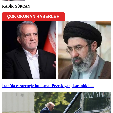
KADİR GÜRCAN
ÇOK OKUNAN HABERLER
İran’da esrarengiz buluşma: Pezeşkiyan, karanlık b...