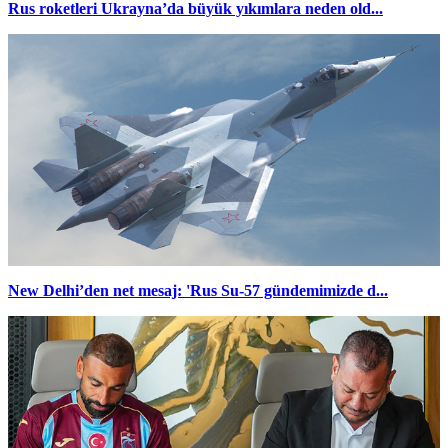
Rus roketleri Ukrayna’da büyük yıkımlara neden old...
New Delhi’den net mesaj: 'Rus Su-57 gündemimizde d...