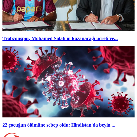
Trabzonspor, Mohamed Salah'ın kazanacağı ücreti ve...
22 çocuğun ölümüne sebep oldu: Hindistan'da beyin ...