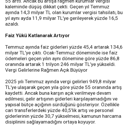
55 arttı. Ancak bu artışa rağmen kurumlar vergisi
kaleminde düşüş dikkat çekti. Geçen yıl Temmuz
ayında 14,3 milyar TL olan kurumlar vergisi tahsilatı, bu
yıl aynı ayda 11,9 milyar TL’ye gerileyerek yüzde 16,5
azaldı.
Faiz Yükü Katlanarak Artıyor
Temmuz ayında faiz giderleri yüzde 45,4 artarak 134,6
milyar TL’ye çıktı. Ocak-Temmuz döneminde ise faiz
ödemeleri geçen yılın aynı dönemine göre yüzde 86,8
oranında artarak 1 trilyon 246 milyar TL’ye yükseldi.
Vergi Gelirlerine Rağmen Açık Büyüyor
2025 yılı Temmuz ayında vergi gelirleri 949,8 milyar
TL’ye ulaşarak geçen yıla göre yüzde 55 oranında artış
kaydetti. Ancak buna karşın açık verilmeye devam
edilmesi, gelir artışının giderleri karşılayamadığını ve
yapısal bütçe açığının sürdüğünü gösteriyor. Özellikle
cari transferlerdeki yüzde 40,5’lik artış ve personel
giderlerinin yüzde 30,7 yükselmesi, kamunun harcama
disiplinini sağlayamadığını ortaya koyuyor.