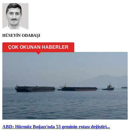
HÜSEYİN ODABAŞI
ÇOK OKUNAN HABERLER
ABD: Hürmüz Boğazı'nda 53 geminin rotası değiştiri...