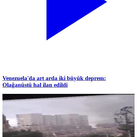
Venezuela'da art arda iki büyük deprem:
Olağanüstü hal ilan edildi