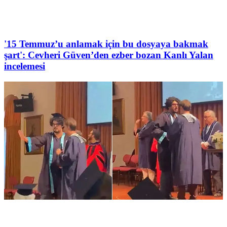
'15 Temmuz’u anlamak için bu dosyaya bakmak
şart': Cevheri Güven’den ezber bozan Kanlı Yalan
incelemesi