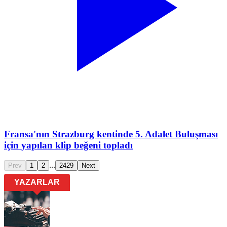
Fransa'nın Strazburg kentinde 5. Adalet Buluşması
için yapılan klip beğeni topladı
...
Prev
1
2
2429
Next
YAZARLAR