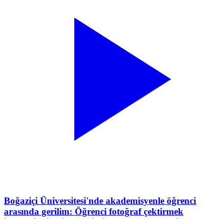
Boğaziçi Üniversitesi'nde akademisyenle öğrenci
arasında gerilim: Öğrenci fotoğraf çektirmek