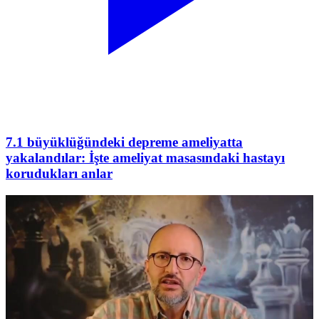
7.1 büyüklüğündeki depreme ameliyatta
yakalandılar: İşte ameliyat masasındaki hastayı
korudukları anlar