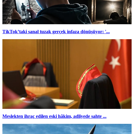
TikTok’taki sanal tuzak gerçek infaza dönüşüyor: '...
Meslekten ihraç edilen eski hâkim, adliyede sahte ...