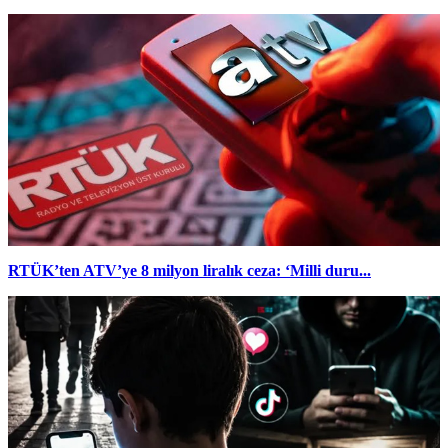
RTÜK’ten ATV’ye 8 milyon liralık ceza: ‘Milli duru...