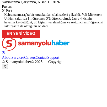
Yayınlanma Çarşamba, Nisan 15 2026
Paylaş
X Post
Kahramanmaraş’ta bir ortaokuldan silah sesleri yükseldi; Vali Mükerrem
Ünlüer, saldırıda 1’i öğretmen 3’ü öğrenci olmak üzere 4 kişinin
hayatını kaybettiğini, 20 kişinin yaralandığını ve sekizinci sınıf öğrencisi
saldırganın da öldüğünü açıkladı.
EN YENİ VİDEO
About
Services
Careers
Contact
Support
© Samanyoluhaber
© 2025 — Copyright
X