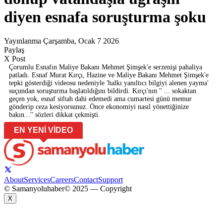
diyen esnafa soruşturma şoku
Yayınlanma Çarşamba, Ocak 7 2026
Paylaş
X Post
Çorumlu Esnafın Maliye Bakanı Mehmet Şimşek'e serzenişi pahaliya
patladı. Esnaf Murat Kırçı, Hazine ve Maliye Bakanı Mehmet Şimşek'e
tepki gösterdiği videosu nedeniyle 'halkı yanıltıcı bilgiyi alenen yayma'
suçundan soruşturma başlatıldığını bildirdi. Kırçı'nın '' ... sokaktan
geçen yok, esnaf siftah dahi edemedi ama cumartesi günü memur
gönderip ceza kesiyorsunuz. Önce ekonomiyi nasıl yönettiğinize
bakın...'' sözleri dikkat çekmişti.
EN YENİ VİDEO
About
Services
Careers
Contact
Support
© Samanyoluhaber
© 2025 — Copyright
X