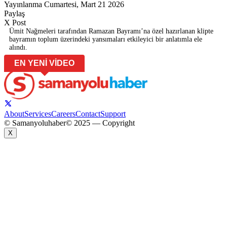
Yayınlanma Cumartesi, Mart 21 2026
Paylaş
X Post
Ümit Nağmeleri tarafından Ramazan Bayramı’na özel hazırlanan klipte
bayramın toplum üzerindeki yansımaları etkileyici bir anlatımla ele
alındı.
EN YENİ VİDEO
About
Services
Careers
Contact
Support
© Samanyoluhaber
© 2025 — Copyright
X