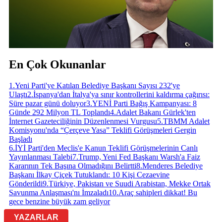
En Çok Okunanlar
1
.
Yeni Parti'ye Katılan Belediye Başkanı Sayısı 232'ye
Ulaştı
2
.
İspanya'dan İtalya'ya sınır kontrollerini kaldırma çağırısı:
Süre pazar günü doluyor
3
.
YENİ Parti Bağış Kampanyası: 8
Günde 292 Milyon TL Toplandı
4
.
Adalet Bakanı Gürlek'ten
İnternet Gazeteciliğinin Düzenlenmesi Vurgusu
5
.
TBMM Adalet
Komisyonu'nda “Çerçeve Yasa” Teklifi Görüşmeleri Gergin
Başladı
6
.
İYİ Parti'den Meclis'e Kanun Teklifi Görüşmelerinin Canlı
Yayınlanması Talebi
7
.
Trump, Yeni Fed Başkanı Warsh'a Faiz
Kararının Tek Başına Olmadığını Belirtti
8
.
Menderes Belediye
Başkanı İlkay Çiçek Tutuklandı: 10 Kişi Cezaevine
Gönderildi
9
.
Türkiye, Pakistan ve Suudi Arabistan, Mekke Ortak
Savunma Anlaşması'nı İmzaladı
10
.
Araç sahipleri dikkat! Bu
gece benzine büyük zam geliyor
YAZARLAR