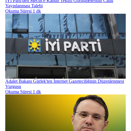
İYİ Parti'den Meclis'e Kanun Teklifi Görüşmelerinin Canlı
Yayınlanması Talebi
Okuma Süresi 1 dk
Adalet Bakanı Gürlek'ten İnternet Gazeteciliğinin Düzenlenmesi
Vurgusu
Okuma Süresi 1 dk