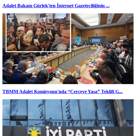
Adalet Bakanı Gürlek'ten İnternet Gazeteciliğinin ...
TBMM Adalet Komisyonu'nda “Çerçeve Yasa” Teklifi G...