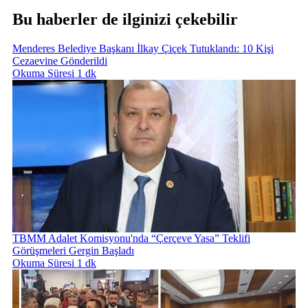
Bu haberler de ilginizi çekebilir
Menderes Belediye Başkanı İlkay Çiçek Tutuklandı: 10 Kişi
Cezaevine Gönderildi
Okuma Süresi 1 dk
TBMM Adalet Komisyonu'nda “Çerçeve Yasa” Teklifi
Görüşmeleri Gergin Başladı
Okuma Süresi 1 dk