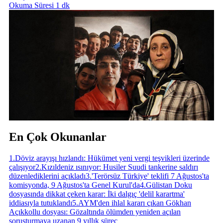
Okuma Süresi 1 dk
En Çok Okunanlar
1
.
Döviz arayışı hızlandı: Hükümet yeni vergi teşvikleri üzerinde
çalışıyor
2
.
Kızıldeniz ısınıyor: Husiler Suudi tankerine saldırı
düzenlediklerini açıkladı
3
.
'Terörsüz Türkiye' teklifi 7 Ağustos'ta
komisyonda, 9 Ağustos'ta Genel Kurul'da
4
.
Gülistan Doku
dosyasında dikkat çeken karar: İki dalgıç 'delil karartma'
iddiasıyla tutuklandı
5
.
AYM'den ihlal kararı çıkan Gökhan
Açıkkollu dosyası: Gözaltında ölümden yeniden açılan
soruşturmaya uzanan 9 yıllık süreç