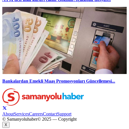
Bankalardan Emekli Maaş Promosyonları Güncellemesi...
About
Services
Careers
Contact
Support
© Samanyoluhaber
© 2025 — Copyright
X