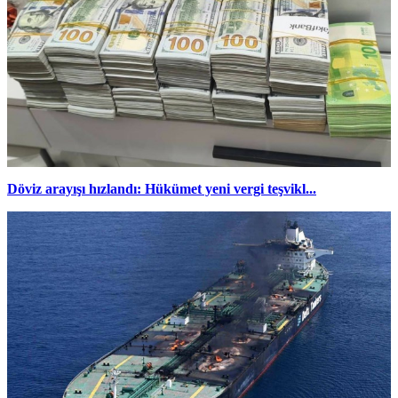
Döviz arayışı hızlandı: Hükümet yeni vergi teşvikl...