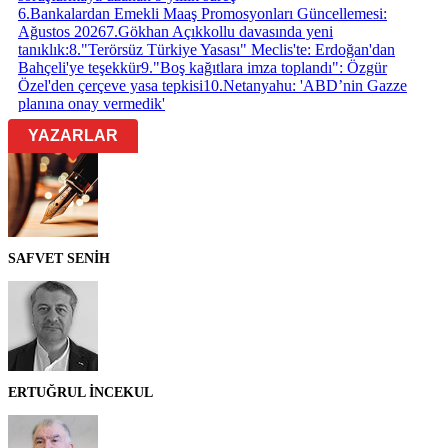
6
.
Bankalardan Emekli Maaş Promosyonları Güncellemesi:
Ağustos 2026
7
.
Gökhan Açıkkollu davasında yeni
tanıklık:
8
.
"Terörsüz Türkiye Yasası" Meclis'te: Erdoğan'dan
Bahçeli'ye teşekkür
9
.
"Boş kağıtlara imza toplandı": Özgür
Özel'den çerçeve yasa tepkisi
10
.
Netanyahu: 'ABD’nin Gazze
planına onay vermedik'
YAZARLAR
SAFVET SENİH
ERTUĞRUL İNCEKUL