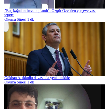
"Boş kağıtlara imza toplandı": Özgür Özel'den çerçeve yasa
tepkisi
Okuma Süresi 1 dk
Gökhan Açıkkollu davasında yeni tanıklık:
Okuma Süresi 1 dk