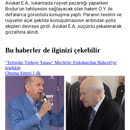
Avukat E.A., lokantada rüşvet pazarlığı yaparken
Bodur’un tahliyesini sağlayacak olan hakim O.Y. ile
defalarca görüntülü konuşma yaptı. Paranın teslimi ve
rüşvetin açık şekilde konuşulmasının ardından polis
ekipleri devreye girdi. Avukat E.A. suçüstü yakalanarak
gözaltına alındı.
Bu haberler de ilginizi çekebilir
"Terörsüz Türkiye Yasası" Meclis'te: Erdoğan'dan Bahçeli'ye
teşekkür
Okuma Süresi 1 dk