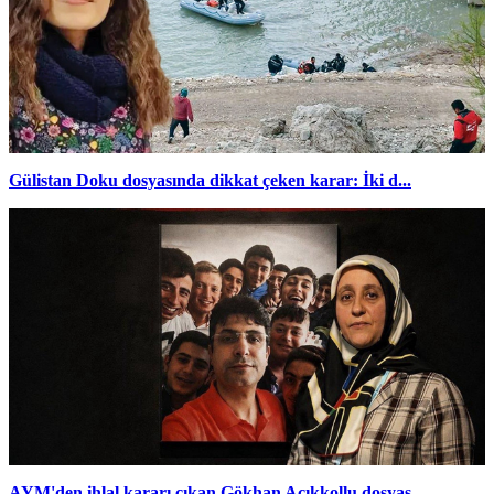
Gülistan Doku dosyasında dikkat çeken karar: İki d...
AYM'den ihlal kararı çıkan Gökhan Açıkkollu dosyas...