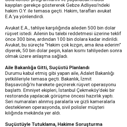
kayıpları gerekçe göstererek Gebze Adliyesi’ndeki
hakim O.Y. ile temasa geçti. Hakim, tarafları avukat
E.A.’ya yönlendirdi.
Avukat E.A., tahliye karşılığında aileden 500 bin dolar
rüşvet istedi. Ailenin bu talebi reddetmesi üzerine teklif
önce 300 bine, ardından 100 bin dolara kadar indirildi.
Avukat, bu süreçte “Hakim çok kızgın, ama ikna ederim”
diyerek, 50 bin dolar peşin, kalan kısmı tahliyeden sonra
olmak üzere anlaşma sağladı.
Aile Bakanlığa Gitti, Suçüstü Planlandı
Durumu kabul etmiş gibi yapan aile, Adalet Bakanlığı
yetkilileriyle temasa geçti. Bakanlık, İzmit
Başsavcılığı’nı harekete geçirerek rüşvet operasyonu
başlattı. Emniyet ekipleri, İstanbul Çekmeköy’deki bir
restoranda yapılacak görüşme öncesi hazırlık yaptı.
Seri numaraları alınmış paralarla ve gizli kameralarla
desteklenen operasyonda, sivil polisler müşteri
kılığında mekânda yer aldı.
Suçüstüyle Tutuklama, Hakime Soruşturma