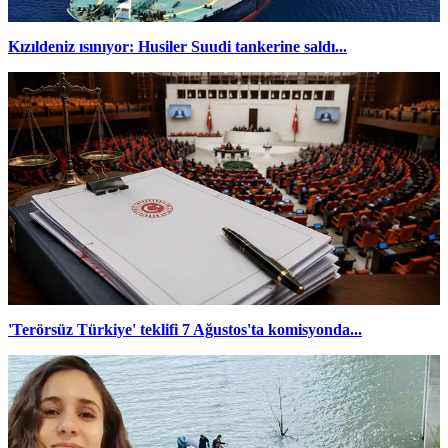
Kızıldeniz ısınıyor: Husiler Suudi tankerine saldı...
'Terörsüz Türkiye' teklifi 7 Ağustos'ta komisyonda...