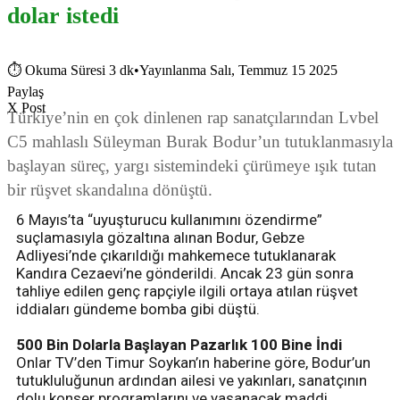
dolar istedi
⏱
Okuma Süresi 3 dk
•
Yayınlanma Salı, Temmuz 15 2025
Paylaş
X Post
Türkiye’nin en çok dinlenen rap sanatçılarından Lvbel
C5 mahlaslı Süleyman Burak Bodur’un tutuklanmasıyla
başlayan süreç, yargı sistemindeki çürümeye ışık tutan
bir rüşvet skandalına dönüştü.
6 Mayıs’ta “uyuşturucu kullanımını özendirme”
suçlamasıyla gözaltına alınan Bodur, Gebze
Adliyesi’nde çıkarıldığı mahkemece tutuklanarak
Kandıra Cezaevi’ne gönderildi. Ancak 23 gün sonra
tahliye edilen genç rapçiyle ilgili ortaya atılan rüşvet
iddiaları gündeme bomba gibi düştü.
500 Bin Dolarla Başlayan Pazarlık 100 Bine İndi
Onlar TV’den Timur Soykan’ın haberine göre, Bodur’un
tutukluluğunun ardından ailesi ve yakınları, sanatçının
dolu konser programlarını ve yaşanacak maddi