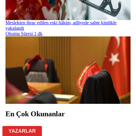
Meslekten ihraç edilen eski hâkim, adliyede sahte kimlikle
yakalandı
Okuma Süresi 1 dk
En Çok Okunanlar
YAZARLAR