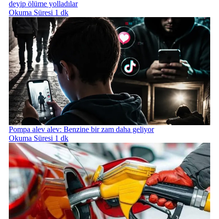
deyip ölüme yolladılar
Okuma Süresi 1 dk
Pompa alev alev: Benzine bir zam daha geliyor
Okuma Süresi 1 dk