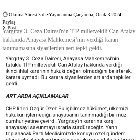
⏱
Okuma Süresi 3 dk
•
Yayınlanma Çarşamba, Ocak 3 2024
Paylaş
X Post
Yargıtay 3. Ceza Dairesi'nin TİP milletvekili Can Atalay
hakkında Anayasa Mahkemesi’nin verdiği kararı
tanımamasına siyasilerden sert tepki geldi.
Yargıtay 3. Ceza Dairesi, Anayasa Mahkemesi’nin
tutuklu TİP milletvekili Can Atalay hakkında verdiği
ikinci ihlal kararının hukuki değeri olmadığını belirterek,
karara uymadı. Bu karara siyasilerden art arda tepkiler
geldi.
ART ARDA AÇIKLAMALAR
CHP lideri Özgür Özel: Bu işbilmez hükümet, ülkemizi
hukukun işlemediği, anayasanın tanınmadığı bir muz
cumhuriyetine çevirdi. Yargıtay'ın kararına karşı
anayasayı savunmayı ısrarla sürdüreceğiz. Yarın
toplanacak Parti Meclisimizde konuyu özel gündem
olarak ele alacak ve bundan sonraki mücadele hattımızı