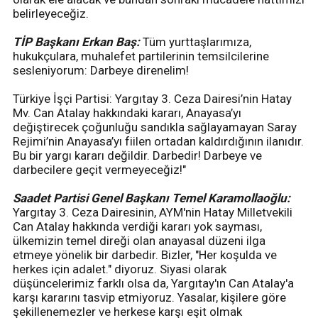
belirleyeceğiz.
TİP Başkanı Erkan Baş:
Tüm yurttaşlarımıza,
hukukçulara, muhalefet partilerinin temsilcilerine
sesleniyorum: Darbeye direnelim!
Türkiye İşçi Partisi: Yargıtay 3. Ceza Dairesi’nin Hatay
Mv. Can Atalay hakkındaki kararı, Anayasa’yı
değiştirecek çoğunluğu sandıkla sağlayamayan Saray
Rejimi’nin Anayasa’yı fiilen ortadan kaldırdığının ilanıdır.
Bu bir yargı kararı değildir. Darbedir! Darbeye ve
darbecilere geçit vermeyeceğiz!"
Saadet Partisi Genel Başkanı Temel Karamollaoğlu:
Yargıtay 3. Ceza Dairesinin, AYM'nin Hatay Milletvekili
Can Atalay hakkında verdiği kararı yok sayması,
ülkemizin temel direği olan anayasal düzeni ilga
etmeye yönelik bir darbedir. Bizler, "Her koşulda ve
herkes için adalet." diyoruz. Siyasi olarak
düşüncelerimiz farklı olsa da, Yargıtay'ın Can Atalay'a
karşı kararını tasvip etmiyoruz. Yasalar, kişilere göre
şekillenemezler ve herkese karşı eşit olmak