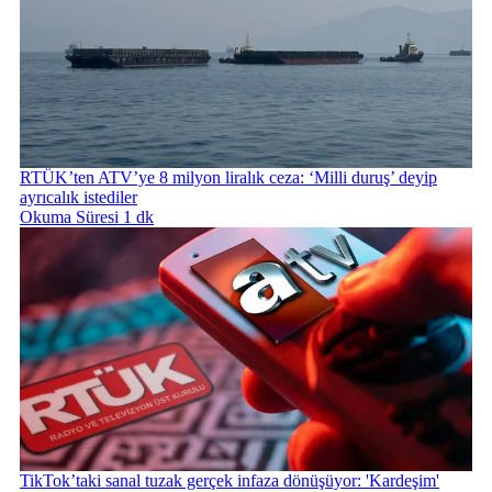
RTÜK’ten ATV’ye 8 milyon liralık ceza: ‘Milli duruş’ deyip
ayrıcalık istediler
Okuma Süresi 1 dk
TikTok’taki sanal tuzak gerçek infaza dönüşüyor: 'Kardeşim'