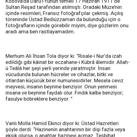
Kosova’da Dârü’l-fünun temeli 17 Haziran 1911’de
Sultan Reşad tarafından atılmıştı. Oradaki Müze’nin
içinde resimleri, Fransız fotoğrafçılar çekmiş. Açılış
töreninde Üstad Bediüzzaman da bulunduğu için o
fotoğrafların içinde görebilir miyim, diye gözlerim onu
aradı ama ben rastlayamadım.
Merhum Ali İhsan Tola diyor ki: “Risale-i Nur’da izah
edildiği gibi kâinat bir eczahane-i Kübrâ âlemidir. Allah-
ü Teâlâ her şeyi yerli yerinde yaratmıştır. İnsan
vücudunda bulunan hücreler ve cihazlar, bitki ve
otlardan küçücük birer numunesidirler. Mesela ceviz
meyvesi, insanın beynine benziyor. Onun yenmesi
insana ve beynine faydalı olur. Fındık kalbe benziyor;
fasulye böbreklere benziyor. ”
Vanlı Molla Hamid Ekinci diyor ki: Üstad Hazretleri
şöyle derdi: “Hazinenin anahtarının bir dişi fazla veya
eksik olursa, o anahtar hazineyi açmaz. Tesbihat