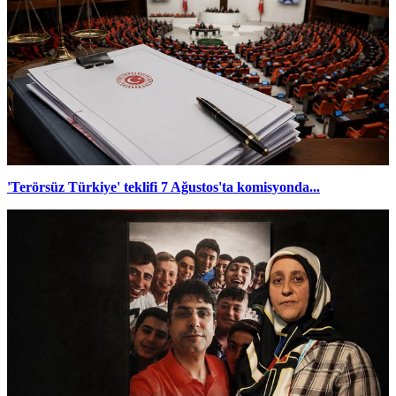
'Terörsüz Türkiye' teklifi 7 Ağustos'ta komisyonda...