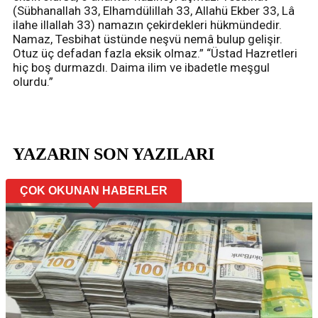
(Sübhanallah 33, Elhamdülillah 33, Allahü Ekber 33, Lâ
ilahe illallah 33) namazın çekirdekleri hükmündedir.
Namaz, Tesbihat üstünde neşvü nemâ bulup gelişir.
Otuz üç defadan fazla eksik olmaz.” “Üstad Hazretleri
hiç boş durmazdı. Daima ilim ve ibadetle meşgul
olurdu.”
YAZARIN SON YAZILARI
ÇOK OKUNAN HABERLER