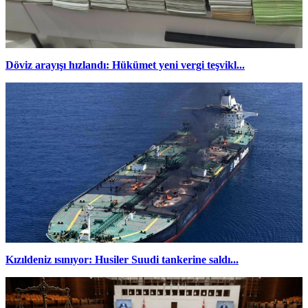
Döviz arayışı hızlandı: Hükümet yeni vergi teşvikl...
Kızıldeniz ısınıyor: Husiler Suudi tankerine saldı...