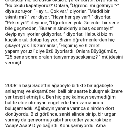
“Bu okulu kapatıyoruz!’ Onlara, “Öğrenci mi gelmiyor?”
diye soruyor. “Hayır… Çok var.” diyorlar. “Maddi bir
sıkıntı mı? ” var diyor. “Hayır her şey var? ” diyorlar.
“Peki niye?” deyince, “Öğretmen yok. Gelenler bir sene
bile geçmeden, “Buranın sinekleriyle baş edemeyiz”
deyip ayrılıyorlar gidiyorlar. ” diyorlar. Halbuki bizim
küçük okul, dolup taşıyor. Bizim öğretmenlerden hiç
şikayet yok. İlk zamanlar, “Hiçbir iş ve hizmet
yapamıyoruz!’ diye üzülüyorlardı. Onlara Büyüğümüz,
“25 sene sonra oraları tanıyamayacaksınız? ” müjdesini
vermişti.
2008’in başı Sadettin ağabeyle birlikte bir ağabeyle
anlaşmış ve akşamüzeri belli bir saatte buluşmak üzere
yer tespit etmiştik. Ben hiç geç kalmayı sevmediğim
halde elde olmayan engellerle tam zamanında
buluşamadık. Ağabeyin yanına varınca sinirden dört
dönüyordu. Bizi görünce, sanki elinde bir ip, bir urgan
varmış da geriyormuş gibi hareketler yaparak bize
‘Asap! Asap! Diye bağırdı. Konuşamıyordu. Ama