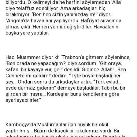
biliyordu. O kelimeyi de he harfini söylemeden ‘Alla’
diye telaffuz edebiliyor. Ama arkadaşları hiç
bırakmıyor. ‘Ben hep sizin yanınızdayım! ’ diyor.
“Angola’da havaalanı yapılıyordu. Hafriyat sırasında
elmas çıktı. Hemen yerini değiştirdiler. Havaalanını
başka yere yaptılar.
Hacı Muammer diyor ki: “Trabzon’a gitmem söylenince,
‘Ben orada ne yapacağım?’ diye sordum. ‘Git oraya,
kafanı bir kayaya vur, gel!’ denildi. Gidince ‘Allah!.. Ben
Cennete mi geldim!’ dedim. ” İşte böyle başladı her
şey… Ondan sonra da arkadaşlar artık: “Türk evladı,
evde durmaz giderim” demeye başladılar. Tabii bu bir
şiirden bir mısra… Kardeşler bunu kendilerine göre
ayarlayabilirler.”
Kamboçya’da Müslümanlar için büyük bir okul
yaptırılmış… Bizim de küçük bir okulumuz vardı. Bir
arkadaşımız bu büyük okulu ziyaret ediyor. Diyorlar ki: