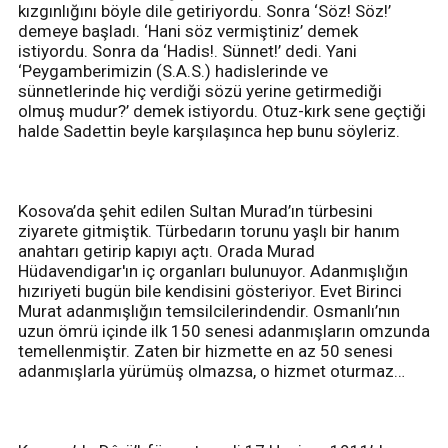
kızgınlığını böyle dile getiriyordu. Sonra ‘Söz! Söz!’
demeye başladı. ‘Hani söz vermiştiniz’ demek
istiyordu. Sonra da ‘Hadis!. Sünnet!’ dedi. Yani
‘Peygamberimizin (S.A.S.) hadislerinde ve
sünnetlerinde hiç verdiği sözü yerine getirmediği
olmuş mudur?’ demek istiyordu. Otuz-kırk sene geçtiği
halde Sadettin beyle karşılaşınca hep bunu söyleriz.
Kosova’da şehit edilen Sultan Murad’ın türbesini
ziyarete gitmiştik. Türbedarın torunu yaşlı bir hanım
anahtarı getirip kapıyı açtı. Orada Murad
Hüdavendigar'ın iç organları bulunuyor. Adanmışlığın
hızıriyeti bugün bile kendisini gösteriyor. Evet Birinci
Murat adanmışlığın temsilcilerindendir. Osmanlı’nın
uzun ömrü içinde ilk 150 senesi adanmışların omzunda
temellenmiştir. Zaten bir hizmette en az 50 senesi
adanmışlarla yürümüş olmazsa, o hizmet oturmaz…