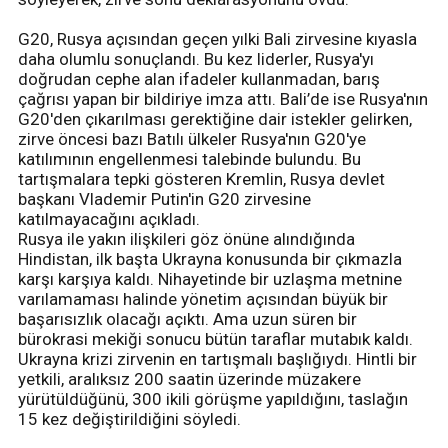
G20, Rusya açısından geçen yılki Bali zirvesine kıyasla
daha olumlu sonuçlandı. Bu kez liderler, Rusya'yı
doğrudan cephe alan ifadeler kullanmadan, barış
çağrısı yapan bir bildiriye imza attı. Bali’de ise Rusya'nın
G20'den çıkarılması gerektiğine dair istekler gelirken,
zirve öncesi bazı Batılı ülkeler Rusya'nın G20'ye
katılımının engellenmesi talebinde bulundu. Bu
tartışmalara tepki gösteren Kremlin, Rusya devlet
başkanı Vlademir Putin'in G20 zirvesine
katılmayacağını açıkladı.
Rusya ile yakın ilişkileri göz önüne alındığında
Hindistan, ilk başta Ukrayna konusunda bir çıkmazla
karşı karşıya kaldı. Nihayetinde bir uzlaşma metnine
varılamaması halinde yönetim açısından büyük bir
başarısızlık olacağı açıktı. Ama uzun süren bir
bürokrasi mekiği sonucu bütün taraflar mutabık kaldı.
Ukrayna krizi zirvenin en tartışmalı başlığıydı. Hintli bir
yetkili, aralıksız 200 saatin üzerinde müzakere
yürütüldüğünü, 300 ikili görüşme yapıldığını, taslağın
15 kez değiştirildiğini söyledi.