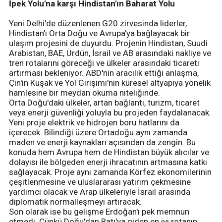
İpek Yolu'na karşı Hindistan'ın Baharat Yolu
Yeni Delhi'de düzenlenen G20 zirvesinda liderler,
Hindistan'ı Orta Doğu ve Avrupa'ya bağlayacak bir
ulaşım projesini de duyurdu. Projenin Hindistan, Suudi
Arabistan, BAE, Ürdün, İsrail ve AB arasındaki nakliye ve
tren rotalarını göreceği ve ülkeler arasındaki ticareti
artırması bekleniyor. ABD'nin aracılık ettiği anlaşma,
Çin'in Kuşak ve Yol Girişimi'nin küresel altyapıya yönelik
hamlesine bir meydan okuma niteliğinde.
Orta Doğu'daki ülkeler, artan bağlantı, turizm, ticaret
veya enerji güvenliği yoluyla bu projeden faydalanacak.
Yeni proje elektrik ve hidrojen boru hatlarını da
içerecek. Bilindiği üzere Ortadoğu aynı zamanda
maden ve enerji kaynakları açısından da zengin. Bu
konuda hem Avrupa hem de Hindistan büyük alıcılar ve
dolayısı ile bölgeden enerji ihracatının artmasına katkı
sağlayacak. Proje aynı zamanda Körfez ekonomilerinin
çeşitlenmesine ve uluslararası yatırım çekmesine
yardımcı olacak ve Arap ülkeleriyle İsrail arasında
diplomatik normalleşmeyi artıracak.
Son olarak ise bu gelişme Erdoğan'ı pek memnun
etmedi. Çünkü Doğu'dan Batı'ya giden en iyi rotanın