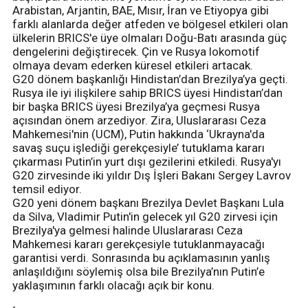
Arabistan, Arjantin, BAE, Mısır, İran ve Etiyopya gibi
farklı alanlarda değer atfeden ve bölgesel etkileri olan
ülkelerin BRICS'e üye olmaları Doğu-Batı arasında güç
dengelerini değiştirecek. Çin ve Rusya lokomotif
olmaya devam ederken küresel etkileri artacak.
G20 dönem başkanlığı Hindistan’dan Brezilya’ya geçti.
Rusya ile iyi ilişkilere sahip BRICS üyesi Hindistan’dan
bir başka BRICS üyesi Brezilya’ya geçmesi Rusya
açısından önem arzediyor. Zira, Uluslararası Ceza
Mahkemesi'nin (UCM), Putin hakkında ‘Ukrayna'da
savaş suçu işlediği gerekçesiyle’ tutuklama kararı
çıkarması Putin’in yurt dışı gezilerini etkiledi. Rusya'yı
G20 zirvesinde iki yıldır Dış İşleri Bakanı Sergey Lavrov
temsil ediyor.
G20 yeni dönem başkanı Brezilya Devlet Başkanı Lula
da Silva, Vladimir Putin'in gelecek yıl G20 zirvesi için
Brezilya'ya gelmesi halinde Uluslararası Ceza
Mahkemesi kararı gerekçesiyle tutuklanmayacağı
garantisi verdi. Sonrasında bu açıklamasının yanlış
anlaşıldığını söylemiş olsa bile Brezilya’nın Putin’e
yaklaşımının farklı olacağı açık bir konu.