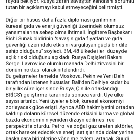
fayda bekliyor. Rusya zaten savaştan kendisini sorumlu
tutan bir açıklamayı kabul etmeyeceğini belirtmişti.
Diğer bir husus daha fazla diplomasi geriliminin
küresel gıda ve enerji güvenliği üzerindeki olumsuz
yansımalarına sebep olma ihtimali. İngiltere Başbakanı
Rishi Sunak bildirinin "savaşın gıda fiyatları ve gıda
güvenliği üzerindeki etkisini vurgulayan güçlü bir dile
sahip olduğunu" söyledi. BM, 48 ülkede ileri düzeyde
açlık riski olduğunu açıkladı. Rusya Dışişleri Bakanı
Sergei Lavrov ise olumlu manada Delhi zirvesini bir
dönüm noktası olarak nitelendirdi.
Bu gelişmeler temelde Moskova, Pekin ve Yeni Delhi
tarafından istenen hususlar. Bali’den Delhiye kadar bu
bir yıllık süre içerisinde Rusya, Çin ile odaklandığı
BRİCS’i geliştirme kararında sonuca vardı. Üye ülke
sayısı artırıldı. Yeni üyelerle blok, küresel ekonomiyi
zorlayacak güce erişti. Ayrıca ABD hakimiyetini ortadan
kaldırıp doların küresel düzende etkisini kırma ve global
bazda ekonominin yeniden dizayn edilmesi reel
perspektife oturdu. Petrol ve doğal gaz üreten aktörler,
ortak hareket edecek ve enerji satışlarında dolar yerine
başka para birimlerine yönelme eylemi artacak. Suudi