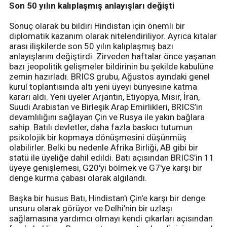
Son 50 yılın kalıplaşmış anlayışları değişti
Sonuç olarak bu bildiri Hindistan için önemli bir
diplomatik kazanım olarak nitelendiriliyor. Ayrıca kıtalar
arası ilişkilerde son 50 yılın kalıplaşmış bazı
anlayışlarını değiştirdi. Zirveden haftalar önce yaşanan
bazı jeopolitik gelişmeler bildirinin bu şekilde kabulüne
zemin hazırladı. BRICS grubu, Ağustos ayındaki genel
kurul toplantısında altı yeni üyeyi bünyesine katma
kararı aldı. Yeni üyeler Arjantin, Etiyopya, Mısır, İran,
Suudi Arabistan ve Birleşik Arap Emirlikleri, BRICS’in
devamlılığını sağlayan Çin ve Rusya ile yakın bağlara
sahip. Batılı devletler, daha fazla baskıcı tutumun
psikolojik bir kopmaya dönüşmesini düşünmüş
olabilirler. Belki bu nedenle Afrika Birliği, AB gibi bir
statü ile üyeliğe dahil edildi. Batı açısından BRICS’in 11
üyeye genişlemesi, G20'yi bölmek ve G7'ye karşı bir
denge kurma çabası olarak algılandı.
Başka bir husus Batı, Hindistan'ı Çin'e karşı bir denge
unsuru olarak görüyor ve Delhi’nin bir uzlaşı
sağlamasına yardımcı olmayı kendi çıkarları açısından