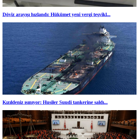
Döviz arayışı hızlandı: Hükümet yeni vergi teşvikl...
Kızıldeniz ısınıyor: Husiler Suudi tankerine saldı...