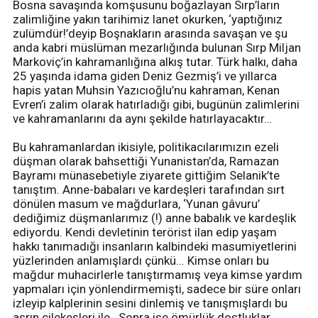
Bosna savaşında komşusunu boğazlayan Sırp’ların
zalimliğine yakın tarihimiz lanet okurken, ‘yaptığınız
zulümdür!’deyip Boşnakların arasında savaşan ve şu
anda kabri müslüman mezarlığında bulunan Sırp Miljan
Markoviç’in kahramanlığına alkış tutar. Türk halkı, daha
25 yaşında idama giden Deniz Gezmiş’i ve yıllarca
hapis yatan Muhsin Yazıcıoğlu’nu kahraman, Kenan
Evren’i zalim olarak hatırladığı gibi, bugünün zalimlerini
ve kahramanlarını da aynı şekilde hatırlayacaktır…
Bu kahramanlardan ikisiyle, politikacılarımızın ezeli
düşman olarak bahsettiği Yunanistan’da, Ramazan
Bayramı münasebetiyle ziyarete gittiğim Selanik’te
tanıştım. Anne-babaları ve kardeşleri tarafından sırt
dönülen masum ve mağdurlara, ‘Yunan gâvuru’
dediğimiz düşmanlarımız (!) anne babalık ve kardeşlik
ediyordu. Kendi devletinin terörist ilan edip yaşam
hakkı tanımadığı insanların kalbindeki masumiyetlerini
yüzlerinden anlamışlardı çünkü... Kimse onları bu
mağdur muhacirlerle tanıştırmamış veya kimse yardım
yapmaları için yönlendirmemişti, sadece bir süre onları
izleyip kalplerinin sesini dinlemiş ve tanışmışlardı bu
asrın çilekeşleri ile.. Sonra ise ömürlük dostluklar,