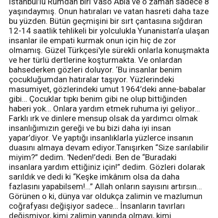
İstanbul’lu Rumdan biri Vaso Abla ve o zaman sadece 8
yaşındaymış. Onun hatıraları ve vatan hasreti daha taze
bu yüzden. Bütün geçmişini bir sırt çantasına sığdıran
12-14 saatlik tehlikeli bir yolculukla Yunanistan’a ulaşan
insanlar ile empati kurmak onun için hiç de zor
olmamış. Güzel Türkçesi'yle sürekli onlarla konuşmakta
ve her türlü dertlerine koşturmakta. Ve onlardan
bahsederken gözleri doluyor. ‘Bu insanlar benim
çocukluğumdan hatıralar taşıyor. Yüzlerindeki
masumiyet, gözlerindeki umut 1964’deki anne-babalar
gibi… Çocuklar tıpkı benim gibi ne olup bittiğinden
haberi yok… Onlara yardım etmek ruhuma iyi geliyor…
Farklı ırk ve dinlere mensup olsak da yardımcı olmak
insanlığımızın gereği ve bu bizi daha iyi insan
yapar’diyor. Ve yaptığı insanlıklarla yüzlerce insanın
duasını almaya devam ediyor.Tanışırken “Size sarılabilir
miyim?” dedim. 'Neden!’dedi. Ben de “Buradaki
insanlara yardım ettiğiniz için!” dedim. Gözleri dolarak
sarıldık ve dedi ki “Keşke imkânım olsa da daha
fazlasını yapabilsem!…” Allah onların sayısını artırsın…
Görünen o ki, dünya var oldukça zalimin ve mazlumun
coğrafyası değişiyor sadece… İnsanların tavırları
değişmiyor, kimi zalimin yanında olmayı, kimi