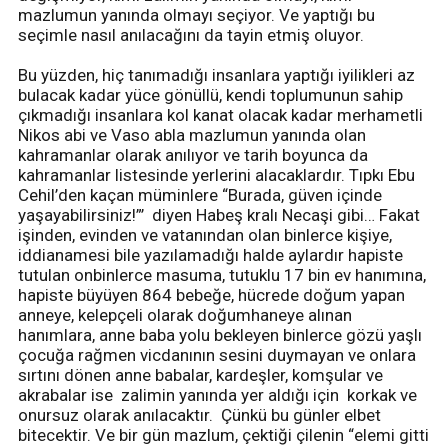
mazlumun yanında olmayı seçiyor. Ve yaptığı bu
seçimle nasıl anılacağını da tayin etmiş oluyor.
Bu yüzden, hiç tanımadığı insanlara yaptığı iyilikleri az
bulacak kadar yüce gönüllü, kendi toplumunun sahip
çıkmadığı insanlara kol kanat olacak kadar merhametli
Nikos abi ve Vaso abla mazlumun yanında olan
kahramanlar olarak anılıyor ve tarih boyunca da
kahramanlar listesinde yerlerini alacaklardır. Tıpkı Ebu
Cehil’den kaçan müminlere “Burada, güven içinde
yaşayabilirsiniz!”’ diyen Habeş kralı Necaşi gibi… Fakat
işinden, evinden ve vatanından olan binlerce kişiye,
iddianamesi bile yazılamadığı halde aylardır hapiste
tutulan onbinlerce masuma, tutuklu 17 bin ev hanımına,
hapiste büyüyen 864 bebeğe, hücrede doğum yapan
anneye, kelepçeli olarak doğumhaneye alınan
hanımlara, anne baba yolu bekleyen binlerce gözü yaşlı
çocuğa rağmen vicdanının sesini duymayan ve onlara
sırtını dönen anne babalar, kardeşler, komşular ve
akrabalar ise zalimin yanında yer aldığı için korkak ve
onursuz olarak anılacaktır. Çünkü bu günler elbet
bitecektir. Ve bir gün mazlum, çektiği çilenin “elemi gitti