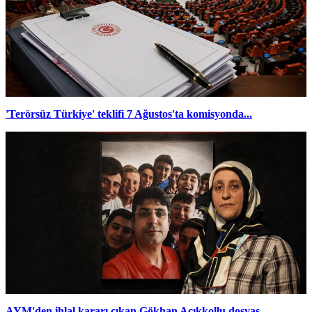
'Terörsüz Türkiye' teklifi 7 Ağustos'ta komisyonda...
AYM'den ihlal kararı çıkan Gökhan Açıkkollu dosyas...