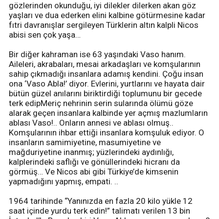
gözlerinden okunduğu, iyi dilekler dilerken akan göz
yaşları ve dua ederken elini kalbine götürmesine kadar
fıtri davranışlar sergileyen Türklerin altın kalpli Nicos
abisi sen çok yaşa…
Bir diğer kahraman ise 63 yaşındaki Vaso hanım.
Aileleri, akrabaları, mesai arkadaşları ve komşularının
sahip çıkmadığı insanlara adamış kendini. Çoğu insan
ona ‘Vaso Abla!’ diyor. Evlerini, yurtlarını ve hayata dair
bütün güzel anılarını biriktirdiği toplumunu bir gecede
terk edipMeriç nehrinin serin sularında ölümü göze
alarak geçen insanlara kalbinde yer açmış mazlumların
ablası Vaso!.. Onların annesi ve ablası olmuş..
Komşularının ihbar ettiği insanlara komşuluk ediyor. O
insanların samimiyetine, masumiyetine ve
mağduriyetine inanmış; yüzlerindeki aydınlığı,
kalplerindeki saflığı ve gönüllerindeki hicranı da
görmüş… Ve Nicos abi gibi Türkiye’de kimsenin
yapmadığını yapmış, empati. ..
1964 tarihinde “Yanınızda en fazla 20 kilo yükle 12
saat içinde yurdu terk edin!” talimatı verilen 13 bin