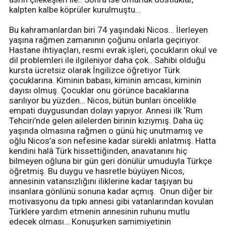
kalpten kalbe köprüler kurulmuştu…
Bu kahramanlardan biri 74 yaşındaki Nicos… İlerleyen
yaşına rağmen zamanının çoğunu onlarla geçiriyor.
Hastane ihtiyaçları, resmi evrak işleri, çocukların okul ve
dil problemleri ile ilgileniyor daha çok.. Sahibi olduğu
kursta ücretsiz olarak İngilizce öğretiyor Türk
çocuklarına. Kiminin babası, kiminin amcası, kiminin
dayısı olmuş. Çocuklar onu görünce bacaklarına
sarılıyor bu yüzden… Nicos, bütün bunları öncelikle
empati duygusundan dolayı yapıyor. Annesi ilk ‘Rum
Tehciri’nde gelen ailelerden birinin kızıymış. Daha üç
yaşında olmasına rağmen o günü hiç unutmamış ve
oğlu Nicos’a son nefesine kadar sürekli anlatmış. Hatta
kendini halâ Türk hissettiğinden, anavatanını hiç
bilmeyen oğluna bir gün geri dönülür umuduyla Türkçe
öğretmiş. Bu duygu ve hasretle büyüyen Nicos,
annesinin vatansızlığını iliklerine kadar taşıyan bu
insanlara gönlünü sonuna kadar açmış. Onun diğer bir
motivasyonu da tıpkı annesi gibi vatanlarından kovulan
Türklere yardım etmenin annesinin ruhunu mutlu
edecek olması… Konuşurken samimiyetinin