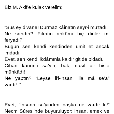
Biz M. Akif’e kulak verelim;
“Sus ey divane! Durmaz kâinatın seyr-i mu’tadı.
Ne sandın? Fıtratın ahkâmı hiç dinler mi 
feryadı?
Bugün sen kendi kendinden ümit et ancak 
imdadı;
Evet, sen kendi ikdâmınla kaldır git de bidadı.
Cihan kanun-i sa’yin, bak, nasıl bir hisle 
münkâdı!
Ne yaptın? “Leyse li’l-insani illa mâ se’a” 
vardı!..” 
Evet, “İnsana sa’yinden başka ne vardır ki!” 
Necm Sûresi’nde buyuruluyor: İnsan, emek ve 