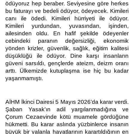
ödüyoruz hep beraber. Seviyesine göre herkes 
bu faturayı ve bedeli ödüyor, ödeyecek. Kimileri 
canı ile ödedi. Kimileri hürriyeti ile ödüyor. 
Kimileri yurdundan, yuvasından, işinden, 
ailesinden oldu. En hafif şekilde ödeyenler 
cebindeki paranın değersizliği, ekonomik 
yönden krizler, güvenlik, sağlık, eğitim kalitesi 
düşüklüğü ile ödüyor. Dine karşı insanların 
güveni sarsıldı, gençlerde ateizm, deizm oranı 
arttı. Ülkemizde kutuplaşma ise hiç bu kadar 
yaşanmamıştı. 
AİHM İkinci Dairesi 5 Mayıs 2026’da karar verdi. 
Şaban Yasak'ın adil yargılanmadığına ve 
Çorum Cezaevinde kötü muamele gördüğüne 
hükmetti. Bu karar aslında yüzbinlerce insanın 
büyük bir yalanla hayatlarının karartıldığının en 