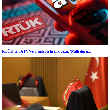
RTÜK’ten ATV’ye 8 milyon liralık ceza: ‘Milli duru...