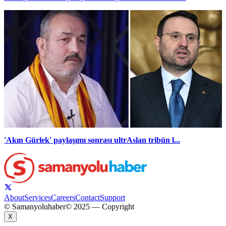
'Akın Gürlek' paylaşımı sonrası ultrAslan tribün l...
About
Services
Careers
Contact
Support
© Samanyoluhaber
© 2025 — Copyright
X