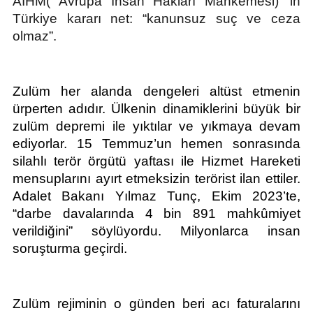
AİHM( Avrupa İnsan Hakları Mahkemesi)’ in
Türkiye kararı net: “kanunsuz suç ve ceza
olmaz”.
Zulüm her alanda dengeleri altüst etmenin 
ürperten adıdır. Ülkenin dinamiklerini büyük bir 
zulüm depremi ile yıktılar ve yıkmaya devam 
ediyorlar. 15 Temmuz’un hemen sonrasında 
silahlı terör örgütü yaftası ile Hizmet Hareketi 
mensuplarını ayırt etmeksizin terörist ilan ettiler. 
Adalet Bakanı Yılmaz Tunç, Ekim 2023’te, 
“darbe davalarında 4 bin 891 mahkûmiyet 
verildiğini” söylüyordu. Milyonlarca insan 
soruşturma geçirdi.
Zulüm rejiminin o günden beri acı faturalarını 