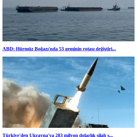
ABD: Hürmüz Boğazı'nda 53 geminin rotası değiştiri...
Türkiye'den Ukrayna'ya 283 milyon dolarlık silah s...