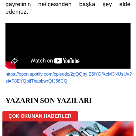
gayretinin neticesinden başka şey elde 
edemez. 
https://open.spotify.com/episode/2gQQbylE5iYGfXeM3NUsUv?
si=F8EYQpiITbabbwrQIJ56CQ
YAZARIN SON YAZILARI
ÇOK OKUNAN HABERLER