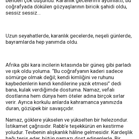
benden çok düşündü. Karanlık gecelerimi aydınlattı; bu
coğrafyada dökülen gözyaşlarının biricik şahidi oldu,
sessiz sessiz…
Uzun seyahatlerde, karanlık gecelerde, neşeli günlerde,
bayramlarda hep yanımda oldu.
Afrika gibi kara incilerin kıtasında bir güneş gibi parladı
ve ışık oldu yoluma. “Bu coğrafyanın kaderi sadece
sömürge olmak değil; kendi kimliğini ve ruhunu
kaybedenlerin kendi kendilerine yazık etmesi” dedi
bana, kulak verdiğimde dostuma. Namaz, vefalı
dostlarına hem dünya hem öteler adına birçok sırlar
verir. Ayrıca korkulu anlarda kahramanca yanınızda
duran, gözüpek bir savaşçıdır.
Namaz, göklere yükselen ve yükselten bir helezondur.
İstikamet çağrısıdır. Rabb’e teşekkürün en kestirme
yoludur. Tevbenin alışkanlık hâline gelmesidir. Kardeşlik
bağı tesis eder, bütün namazı dost edinenlerle. Bir