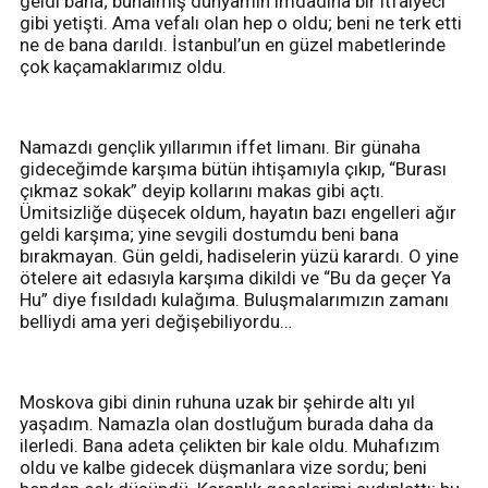
geldi bana; bunalmış dünyamın imdadına bir itfaiyeci
gibi yetişti. Ama vefalı olan hep o oldu; beni ne terk etti
ne de bana darıldı. İstanbul’un en güzel mabetlerinde
çok kaçamaklarımız oldu.
Namazdı gençlik yıllarımın iffet limanı. Bir günaha
gideceğimde karşıma bütün ihtişamıyla çıkıp, “Burası
çıkmaz sokak” deyip kollarını makas gibi açtı.
Ümitsizliğe düşecek oldum, hayatın bazı engelleri ağır
geldi karşıma; yine sevgili dostumdu beni bana
bırakmayan. Gün geldi, hadiselerin yüzü karardı. O yine
ötelere ait edasıyla karşıma dikildi ve “Bu da geçer Ya
Hu” diye fısıldadı kulağıma. Buluşmalarımızın zamanı
belliydi ama yeri değişebiliyordu…
Moskova gibi dinin ruhuna uzak bir şehirde altı yıl
yaşadım. Namazla olan dostluğum burada daha da
ilerledi. Bana adeta çelikten bir kale oldu. Muhafızım
oldu ve kalbe gidecek düşmanlara vize sordu; beni