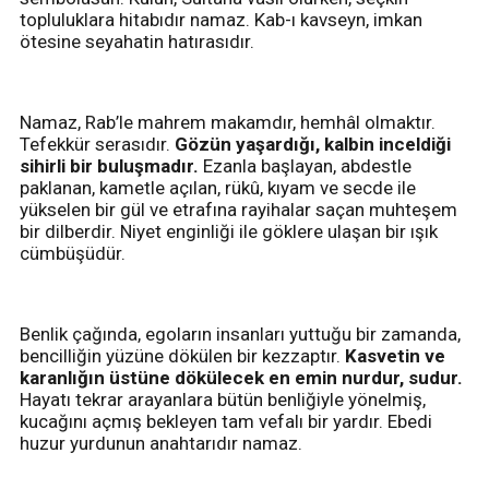
topluluklara hitabıdır namaz. Kab-ı kavseyn, imkan
ötesine seyahatin hatırasıdır.
Namaz, Rab’le mahrem makamdır, hemhâl olmaktır.
Tefekkür serasıdır.
Gözün yaşardığı, kalbin inceldiği
sihirli bir buluşmadır.
Ezanla başlayan, abdestle
paklanan, kametle açılan, rükû, kıyam ve secde ile
yükselen bir gül ve etrafına rayihalar saçan muhteşem
bir dilberdir. Niyet enginliği ile göklere ulaşan bir ışık
cümbüşüdür.
Benlik çağında, egoların insanları yuttuğu bir zamanda,
bencilliğin yüzüne dökülen bir kezzaptır.
Kasvetin ve
karanlığın üstüne dökülecek en emin nurdur, sudur.
Hayatı tekrar arayanlara bütün benliğiyle yönelmiş,
kucağını açmış bekleyen tam vefalı bir yardır. Ebedi
huzur yurdunun anahtarıdır namaz.