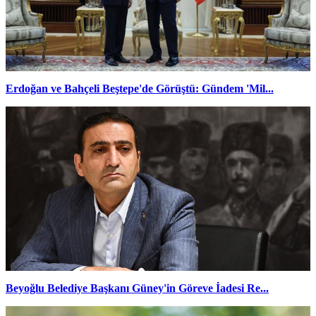
Erdoğan ve Bahçeli Beştepe'de Görüştü: Gündem 'Mil...
Beyoğlu Belediye Başkanı Güney'in Göreve İadesi Re...