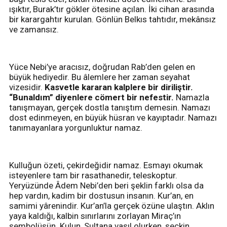
ışıktır, Burak’tır gökler ötesine açılan. İki cihan arasında
bir karargahtır kurulan. Gönlün Belkıs tahtıdır, mekânsız
ve zamansız.
Yüce Nebi’ye aracısız, doğrudan Rab’den gelen en
büyük hediyedir. Bu âlemlere her zaman seyahat
vizesidir.
Kasvetle kararan kalplere bir diriliştir.
“Bunaldım” diyenlere cömert bir nefestir.
Namazla
tanışmayan, gerçek dostla tanıştım demesin. Namazı
dost edinmeyen, en büyük hüsran ve kayıptadır. Namazı
tanımayanlara yorgunluktur namaz.
Kulluğun özeti, çekirdeğidir namaz. Esmayı okumak
isteyenlere tam bir rasathanedir, teleskoptur.
Yeryüzünde Âdem Nebi’den beri şeklin farklı olsa da
hep vardın, kadim bir dostusun insanın. Kur’an, en
samimi yârenindir. Kur’an’la gerçek özüne ulaştın. Aklın
yaya kaldığı, kalbin sınırlarını zorlayan Miraç’ın
sembolüsün. Kulun, Sultana vasıl olurken, seçkin