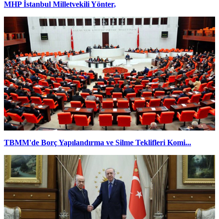
MHP İstanbul Milletvekili Yönter,
TBMM'de Borç Yapılandırma ve Silme Teklifleri Komi...