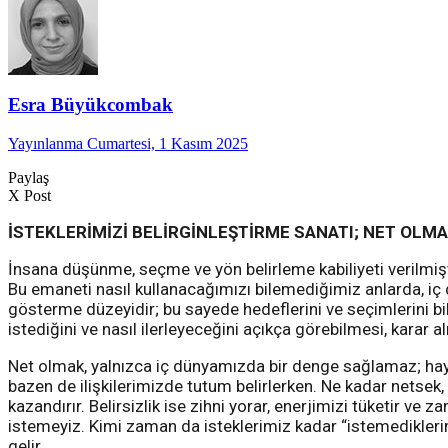
Esra Büyükcombak
Yayınlanma Cumartesi, 1 Kasım 2025
Paylaş
X Post
İSTEKLERİMİZİ BELİRGİNLEŞTİRME SANATI; NET OLM
İnsana düşünme, seçme ve yön belirleme kabiliyeti verilmiştir
Bu emaneti nasıl kullanacağımızı bilemediğimiz anlarda, iç d
gösterme düzeyidir; bu sayede hedeflerini ve seçimlerini bilin
istediğini ve nasıl ilerleyeceğini açıkça görebilmesi, karar a
Net olmak, yalnızca iç dünyamızda bir denge sağlamaz; hayatı
bazen de ilişkilerimizde tutum belirlerken. Ne kadar netsek, 
kazandırır. Belirsizlik ise zihni yorar, enerjimizi tüketir 
istemeyiz. Kimi zaman da isteklerimiz kadar “istemediklerimi
gelir.