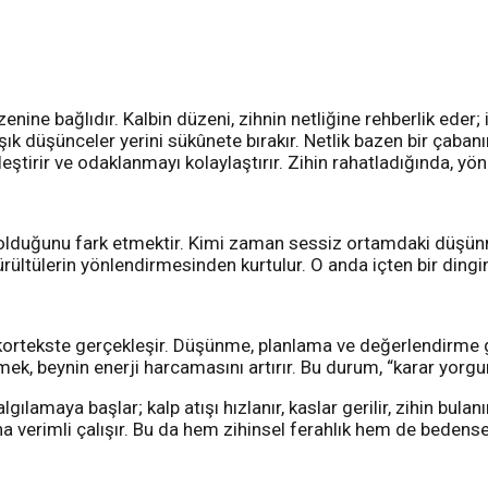
zenine bağlıdır. Kalbin düzeni, zihnin netliğine rehberlik eder
k düşünceler yerini sükûnete bırakır. Netlik bazen bir çabanı
nleştirir ve odaklanmayı kolaylaştırır. Zihin rahatladığında, yön
olduğunu fark etmektir. Kimi zaman sessiz ortamdaki düşünme
rültülerin yönlendirmesinden kurtulur. O anda içten bir dinginl
kortekste gerçekleşir. Düşünme, planlama ve değerlendirme gi
 beynin enerji harcamasını artırır. Bu durum, “karar yorgunlu
gılamaya başlar; kalp atışı hızlanır, kaslar gerilir, zihin bu
daha verimli çalışır. Bu da hem zihinsel ferahlık hem de bed