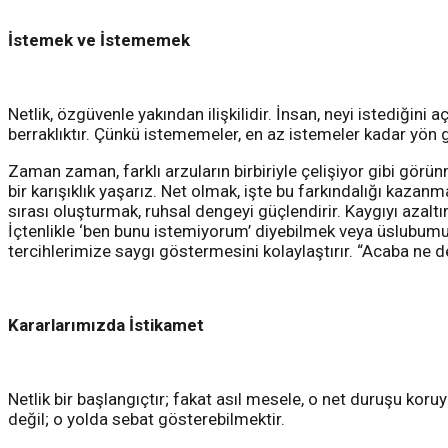
İstemek ve İstememek
Netlik, özgüvenle yakından ilişkilidir. İnsan, neyi istediğin
berraklıktır. Çünkü istememeler, en az istemeler kadar yön g
Zaman zaman, farklı arzuların birbiriyle çelişiyor gibi görün
bir karışıklık yaşarız. Net olmak, işte bu farkındalığı kazanm
sırası oluşturmak, ruhsal dengeyi güçlendirir. Kaygıyı azaltı
İçtenlikle ‘ben bunu istemiyorum’ diyebilmek veya üslubum
tercihlerimize saygı göstermesini kolaylaştırır. “Acaba ne 
Kararlarımızda İstikamet
Netlik bir başlangıçtır; fakat asıl mesele, o net duruşu koru
değil; o yolda sebat gösterebilmektir.