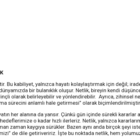
AK
. Bu kabiliyet, yalnızca hayatı kolaylaştırmak için değil; irad
ünyamızda bir bulanıklık oluşur. Netlik, bireyin kendi düşünce
çli olarak belirleyebilir ve yönlendirebilir. Ayrıca, zihinsel n
lma sürecini anlamlı hale getirmesi” olarak biçimlendirilmiştir
n her alanına da yansır. Çünkü gün içinde sürekli kararlar al
hedeflerimize o kadar hızlı ilerleriz. Netlik, yalnızca kararla
ve zaman zaman kaygıya sürükler. Bazen aynı anda birçok şeyi i
zi” de dile getiriveririz. İşte bu noktada netlik, hem yolumu