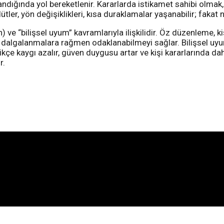
ndığında yol bereketlenir. Kararlarda istikamet sahibi olmak, i
r, yön değişiklikleri, kısa duraklamalar yaşanabilir; fakat n
 ve “bilişsel uyum” kavramlarıyla ilişkilidir. Öz düzenleme, k
l dalgalanmalara rağmen odaklanabilmeyi sağlar. Bilişsel uyu
dikçe kaygı azalır, güven duygusu artar ve kişi kararlarında daha i
r.