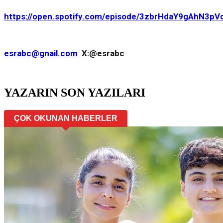
https://open.spotify.com/episode/3zbrHdaY9gAhN3pV
esrabc@gnail.com
X:@esrabc
YAZARIN SON YAZILARI
ÇOK OKUNAN HABERLER