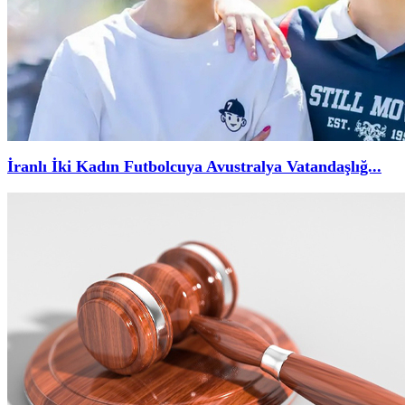
İranlı İki Kadın Futbolcuya Avustralya Vatandaşlığ...