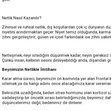
Netlik Nasıl Kazanılır?
Zihinsel ve ruhsal netlik, dış koşullardan çok iç dünyanın dü
niyetini arındırmaktan geçer. Niyet temiz olduğunda, karmaşı
zihni gerginleştirir; güven ve içsel farkındalık ise zihni saki
Netleşmek, neyi istediğini düşünmek kadar, neyin gereksiz 
Çünkü insan, kalbinin sesini dinleyebildiği anda, dışarıdan gü
Beynimizin Netlikle İmtihanı
Karar alma süreci, beynimizin ön kısmında yer alan frontal 
istemek ya da hangi adımı önce atacağımıza karar verememek,
Belirsizlik uzadığında, beden stres hormonu olan kortizol sal
sadeleştirip bir öncelik sırası belirlediğimizde, beynimiz 
düşüncelerimiz değil, bedenimiz de dinlenir.