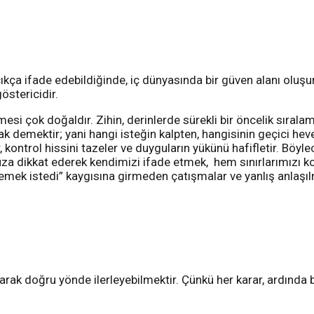
i açıkça ifade edebildiğinde, iç dünyasında bir güven alanı ol
östericidir.
mesi çok doğaldır. Zihin, derinlerde sürekli bir öncelik sıral
ak demektir; yani hangi isteğin kalpten, hangisinin geçici heves
r, kontrol hissini tazeler ve duyguların yükünü hafifletir. Bö
uza dikkat ederek kendimizi ifade etmek, hem sınırlarımızı 
demek istedi” kaygısına girmeden çatışmalar ve yanlış anlaşıl
yarak doğru yönde ilerleyebilmektir. Çünkü her karar, ardında 