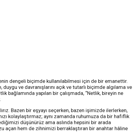
enin dengeli biçimde kullanılabilmesi için de bir emanettir.
, duygu ve davranışlarını açık ve tutarlı biçimde algılama ve
etlik bağlamında yapılan bir çalışmada, “Netlik, bireyin ne
.
ırız. Bazen bir eşyayı seçerken, bazen işimizde ilerlerken,
rımızı kolaylaştırmaz; aynı zamanda ruhumuza da bir hafiflik
stediğimizi düşünürüz ama aslında hepsini bir arada
zu açan hem de zihnimizi berraklaştıran bir anahtar hâline