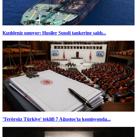
Kızıldeniz ısınıyor: Husiler Suudi tankerine saldı...
'Terörsüz Türkiye' teklifi 7 Ağustos'ta komisyonda...