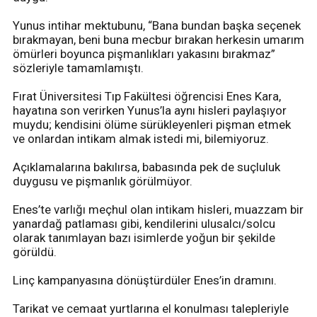
Yunus intihar mektubunu, “Bana bundan başka seçenek
bırakmayan, beni buna mecbur bırakan herkesin umarım
ömürleri boyunca pişmanlıkları yakasını bırakmaz”
sözleriyle tamamlamıştı.
Fırat Üniversitesi Tıp Fakültesi öğrencisi Enes Kara,
hayatına son verirken Yunus’la aynı hisleri paylaşıyor
muydu; kendisini ölüme sürükleyenleri pişman etmek
ve onlardan intikam almak istedi mi, bilemiyoruz.
Açıklamalarına bakılırsa, babasında pek de suçluluk
duygusu ve pişmanlık görülmüyor.
Enes’te varlığı meçhul olan intikam hisleri, muazzam bir
yanardağ patlaması gibi, kendilerini ulusalcı/solcu
olarak tanımlayan bazı isimlerde yoğun bir şekilde
görüldü.
Linç kampanyasına dönüştürdüler Enes’in dramını.
Tarikat ve cemaat yurtlarına el konulması talepleriyle