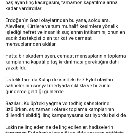
başlayan linç kasırgasını, tamamen kapatılmalarına
kadar vardırdılar.
Erdoğan’ın Gezi olaylarından bu yana, solculara,
Alevilere, Kürtlere ve tüm muhalif kesimlere yönelik
işlediği nefret ve insanlık suçlarının intikamını, onun en
sadık destekçisi olan tarikat ve cemaat
mensuplarından aldılar.
Hatta bir akademisyen, cemaat mensuplarının toplama
kamplarına kapatılıp taş kırdırılması gerektiğini dahi
yazabildi.
Üstelik tam da Kulüp dizisindeki 6-7 Eylül olayları
sahnelerinin sosyal medyada sıklıkla ve hüzünle
gündeme geldiği günlerde.
Bazıları, Kulüp’teki yağma ve tedhiş sahnelerine
üzülürken, eş zamanlı olarak toplama kamplarının
dillendirilebildiği linç kampanyasına katılıyordu belki de.
Lakin ne linç eden ne de linç edilenler, hadiselerin
tamamen Erdoğan’ın istediği şekilde cereyan ettiğinin