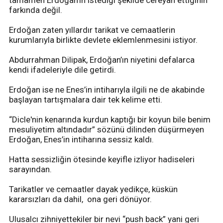
farkında değil.
Erdoğan zaten yıllardır tarikat ve cemaatlerin
kurumlarıyla birlikte devlete eklemlenmesini istiyor.
Abdurrahman Dilipak, Erdoğan’ın niyetini defalarca
kendi ifadeleriyle dile getirdi.
Erdoğan ise ne Enes’in intiharıyla ilgili ne de akabinde
başlayan tartışmalara dair tek kelime etti.
“Dicle'nin kenarında kurdun kaptığı bir koyun bile benim
mesuliyetim altındadır” sözünü dilinden düşürmeyen
Erdoğan, Enes’in intiharına sessiz kaldı.
Hatta sessizliğin ötesinde keyifle izliyor hadiseleri
sarayından.
Tarikatler ve cemaatler dayak yedikçe, küskün
kararsızları da dahil, ona geri dönüyor.
Ulusalcı zihniyettekiler bir nevi “push back” yani geri