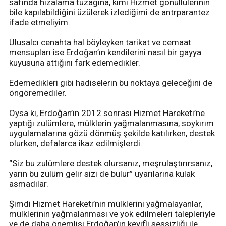
safında hizalama tuzağına, kimi Hizmet gönüllülerinin
bile kapılabildiğini üzülerek izlediğimi de antrparantez
ifade etmeliyim.
Ulusalcı cenahta hal böyleyken tarikat ve cemaat
mensupları ise Erdoğan’ın kendilerini nasıl bir gayya
kuyusuna attığını fark edemedikler.
Edemedikleri gibi hadiselerin bu noktaya geleceğini de
öngöremediler.
Oysa ki, Erdoğan’ın 2012 sonrası Hizmet Hareketi’ne
yaptığı zulümlere, mülklerin yağmalanmasına, soykırım
uygulamalarına gözü dönmüş şekilde katılırken, destek
olurken, defalarca ikaz edilmişlerdi.
“Siz bu zulümlere destek olursanız, meşrulaştırırsanız,
yarın bu zulüm gelir sizi de bulur” uyarılarına kulak
asmadılar.
Şimdi Hizmet Hareketi’nin mülklerini yağmalayanlar,
mülklerinin yağmalanması ve yok edilmeleri talepleriyle
ve de daha önemlisi Erdoğan’ın keyifli sessizliği ile