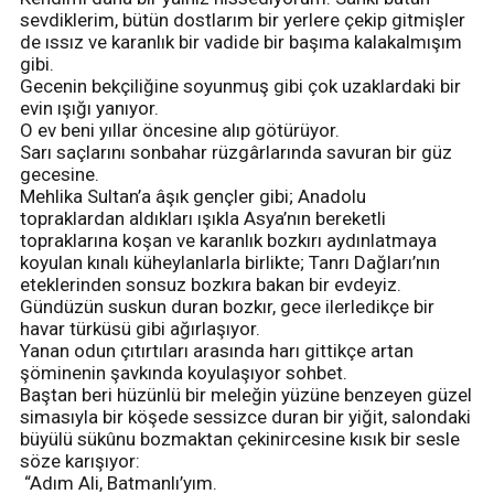
sevdiklerim, bütün dostlarım bir yerlere çekip gitmişler
de ıssız ve karanlık bir vadide bir başıma kalakalmışım
gibi.
Gecenin bekçiliğine soyunmuş gibi çok uzaklardaki bir
evin ışığı yanıyor.
O ev beni yıllar öncesine alıp götürüyor.
Sarı saçlarını sonbahar rüzgârlarında savuran bir güz
gecesine.
Mehlika Sultan’a âşık gençler gibi; Anadolu
topraklardan aldıkları ışıkla Asya’nın bereketli
topraklarına koşan ve karanlık bozkırı aydınlatmaya
koyulan kınalı küheylanlarla birlikte; Tanrı Dağları’nın
eteklerinden sonsuz bozkıra bakan bir evdeyiz.
Gündüzün suskun duran bozkır, gece ilerledikçe bir
havar türküsü gibi ağırlaşıyor.
Yanan odun çıtırtıları arasında harı gittikçe artan
şöminenin şavkında koyulaşıyor sohbet.
Baştan beri hüzünlü bir meleğin yüzüne benzeyen güzel
simasıyla bir köşede sessizce duran bir yiğit, salondaki
büyülü sükûnu bozmaktan çekinircesine kısık bir sesle
söze karışıyor:
“Adım Ali, Batmanlı’yım.