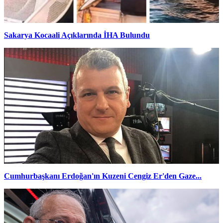
Sakarya Kocaali Açıklarında İHA Bulundu
Cumhurbaşkanı Erdoğan'ın Kuzeni Cengiz Er'den Gaze...