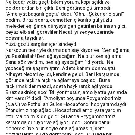
Ne kadar vakit geçti bilemiyorum, kapı açıldı ve
doktorlardan biri çıktı. Beni görünce gülümsedi.
“Ameliyat başarılı geçti.” dedi. “Ohh... Şükürler olsun!”
dedim. Biraz sonra, cennetten çıkarılıp gül yüzlü
melekler eşliğinde dünyaya geri getirilen bir insan gibi,
beyaz elbiseli görevliler Necati’yi sedye üzerinde
odasına taşıdılar.
Yüzü gözü sargılar içerisindeydi.
Narkozun tesiriyle durmadan sayıklıyor ve: “Sen ağlama
ya Rasûlallah! Ben ağlayacağım. Ne olur sen ağlama!
Sana söz verdim, ben ağlayacağım.” diyordu. Ne
yapacağımı şaşırmıştım. Adeta kanım donmuştu.
Nihayet Necati ayıldı, kendine geldi. Beni karşısında
görünce hıçkıra hıçkıra ağlamaya başladı. Buna
hıçkırmak denmezdi, adeta haykırarak ağlıyordu.
Biraz sakinleşince: “Biliyor musun, ameliyatta yanımda
kim vardı?” dedi. “Ameliyat boyunca Peygamberimiz
(s.a.v.) ve Fethullah Gülen Hocaefendi hep yanımdaydı.
Efendimiz hep ağladı, Hocaefendi ameliyata yardım
etti. Malcolm X de geldi. Şu anda Peygamberimiz
karşımda duruyor ve ağlıyor.” dedi. Sonra bana
dönerek: “Ne olur, söyle ona ağlamasın; hem
gözyaşlarımı sil de görmesin.” dedi. O arada bir