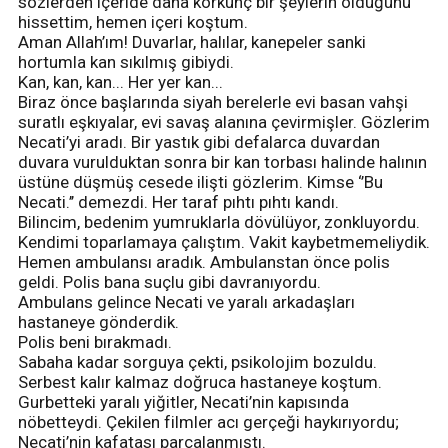
sözlerden içeride daha korkunç bir şeylerin olduğunu
hissettim, hemen içeri koştum.
Aman Allah’ım! Duvarlar, halılar, kanepeler sanki
hortumla kan sıkılmış gibiydi.
Kan, kan, kan... Her yer kan...
Biraz önce başlarında siyah berelerle evi basan vahşi
suratlı eşkıyalar, evi savaş alanına çevirmişler. Gözlerim
Necati’yi aradı. Bir yastık gibi defalarca duvardan
duvara vurulduktan sonra bir kan torbası halinde halının
üstüne düşmüş cesede ilişti gözlerim. Kimse ‘’Bu
Necati.’’ demezdi. Her taraf pıhtı pıhtı kandı.
Bilincim, bedenim yumruklarla dövülüyor, zonkluyordu.
Kendimi toparlamaya çalıştım. Vakit kaybetmemeliydik.
Hemen ambulansı aradık. Ambulanstan önce polis
geldi. Polis bana suçlu gibi davranıyordu.
Ambulans gelince Necati ve yaralı arkadaşları
hastaneye gönderdik.
Polis beni bırakmadı.
Sabaha kadar sorguya çekti, psikolojim bozuldu.
Serbest kalır kalmaz doğruca hastaneye koştum.
Gurbetteki yaralı yiğitler, Necati’nin kapısında
nöbetteydi. Çekilen filmler acı gerçeği haykırıyordu;
Necati’nin kafatası parçalanmıştı.