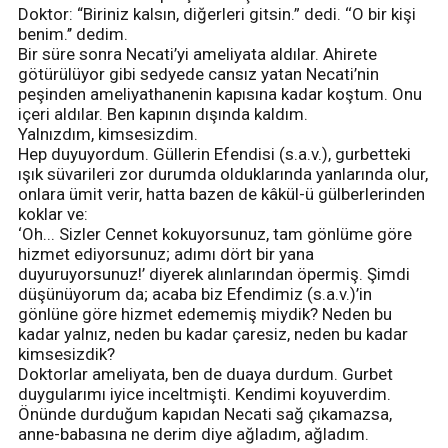
Doktor: “Biriniz kalsın, diğerleri gitsin.” dedi. ‘‘O bir kişi
benim.’’ dedim.
Bir süre sonra Necati’yi ameliyata aldılar. Ahirete
götürülüyor gibi sedyede cansız yatan Necati’nin
peşinden ameliyathanenin kapısına kadar koştum. Onu
içeri aldılar. Ben kapının dışında kaldım.
Yalnızdım, kimsesizdim.
Hep duyuyordum. Güllerin Efendisi (s.a.v.), gurbetteki
ışık süvarileri zor durumda olduklarında yanlarında olur,
onlara ümit verir, hatta bazen de kâkül-ü gülberlerinden
koklar ve:
‘Oh... Sizler Cennet kokuyorsunuz, tam gönlüme göre
hizmet ediyorsunuz; adımı dört bir yana
duyuruyorsunuz!’ diyerek alınlarından öpermiş. Şimdi
düşünüyorum da; acaba biz Efendimiz (s.a.v.)’in
gönlüne göre hizmet edememiş miydik? Neden bu
kadar yalnız, neden bu kadar çaresiz, neden bu kadar
kimsesizdik?
Doktorlar ameliyata, ben de duaya durdum. Gurbet
duygularımı iyice inceltmişti. Kendimi koyuverdim.
Önünde durduğum kapıdan Necati sağ çıkamazsa,
anne-babasına ne derim diye ağladım, ağladım.