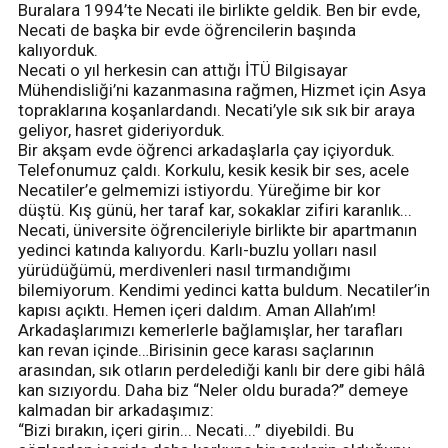
Buralara 1994’te Necati ile birlikte geldik. Ben bir evde,
Necati de başka bir evde öğrencilerin başında
kalıyorduk.
Necati o yıl herkesin can attığı İTÜ Bilgisayar
Mühendisliği’ni kazanmasına rağmen, Hizmet için Asya
topraklarına koşanlardandı. Necati’yle sık sık bir araya
geliyor, hasret gideriyorduk.
Bir akşam evde öğrenci arkadaşlarla çay içiyorduk.
Telefonumuz çaldı. Korkulu, kesik kesik bir ses, acele
Necatiler’e gelmemizi istiyordu. Yüreğime bir kor
düştü. Kış günü, her taraf kar, sokaklar zifiri karanlık...
Necati, üniversite öğrencileriyle birlikte bir apartmanın
yedinci katında kalıyordu. Karlı-buzlu yolları nasıl
yürüdüğümü, merdivenleri nasıl tırmandığımı
bilemiyorum. Kendimi yedinci katta buldum. Necatiler’in
kapısı açıktı. Hemen içeri daldım. Aman Allah’ım!
Arkadaşlarımızı kemerlerle bağlamışlar, her tarafları
kan revan içinde…Birisinin gece karası saçlarının
arasından, sık otların perdelediği kanlı bir dere gibi hâlâ
kan sızıyordu. Daha biz “Neler oldu burada?’’ demeye
kalmadan bir arkadaşımız:
“Bizi bırakın, içeri girin... Necati...” diyebildi. Bu