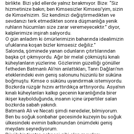
birlikte. Bizi yâd ellerde yalnız bırakmıyor. Bize: “Siz
hizmetinize bakın; ben Kimsesizler Kimsesi’yim, sizin
de Kimse’nizim. Siz kendinizi değiştirmedikten ve
sevdanızı terk etmedikten sonra düşmanlığa yenik
ruhların hücumları size zarar veremeyecektir.” diyor,
kalplerimize inşirah salıyordu.
O gün anladım ki ömürlerimizin baharında idealimizin
ufuklarına koşan bizler kimsesiz değiliz.”
Salonda, şöminede yanan odunların çıtırtılarından
başka çıt çıkmıyordu. Ağır bir melal çökmüştü kınalı
küheylanların yüzlerine. Gözlerinin güzelliği gönüller
fetheden Batmanlı Ali’nin anlattıkları, Tanrı Dağları’nın
eteklerindeki evin geniş salonunu hüzünlü bir sükûna
boğmuştu. Kimse o sükûnu uyandırmak istemiyordu.
Bozkırda rüzgâr hızını arttırdıkça arttırıyordu. Asya’nın
kınalı küheylanları kalkıp gecenin karanlığında birer
ikişer kaybolduğunda, insanın içine ürpertiler salan
bozkırda sabah yakındı.
Batmanlı Ali ve Necati şimdi neredeler, bilmiyorum.
Ben bu soğuk sonbahar gecesinde kuzeyin bu soğuk
ülkesindeki evimin balkonundan önümdeki geniş
meydanı seyrediyorum.