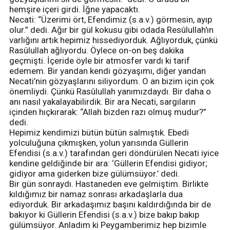
hemşire içeri girdi. İğne yapacaktı.
Necati: “Üzerimi ört, Efendimiz (s.a.v.) görmesin, ayıp
olur.” dedi. Ağır bir gül kokusu gibi odada Resûlullah'ın
varlığını artık hepimiz hissediyorduk. Ağlıyorduk, çünkü
Rasûlullah ağlıyordu. Öylece on-on beş dakika
geçmişti. İçeride öyle bir atmosfer vardı ki tarif
edemem. Bir yandan kendi gözyaşımı, diğer yandan
Necati’nin gözyaşlarını siliyordum. O an bizim için çok
önemliydi. Çünkü Rasûlullah yanımızdaydı. Bir daha o
anı nasıl yakalayabilirdik. Bir ara Necati, sargıların
içinden hıçkırarak: “Allah bizden razı olmuş mudur?”
dedi.
Hepimiz kendimizi bütün bütün salmıştık. Ebedi
yolculuğuna çıkmışken, yolun yarısında Güllerin
Efendisi (s.a.v.) tarafından geri döndürülen Necati iyice
kendine geldiğinde bir ara: ‘Güllerin Efendisi gidiyor;
gidiyor ama giderken bize gülümsüyor.’ dedi.
Bir gün sonraydı. Hastaneden eve gelmiştim. Birlikte
kıldığımız bir namaz sonrası arkadaşlarla dua
ediyorduk. Bir arkadaşımız başını kaldırdığında bir de
bakıyor ki Güllerin Efendisi (s.a.v.) bize bakıp bakıp
gülümsüyor. Anladım ki Peygamberimiz hep bizimle