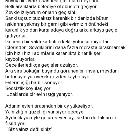
Büyük bir tiyatro sahnesi gibi olan meydanı.
Belli aralıklarla belediye otobüsleri geçiyor.
Zevkle izliyorum onların geçişini.
Sanki uçsuz bucaksız karanlık bir denizde bütün
ışıklarını yakmış bir gemi gibi evimizin önündeki
karanlık yoldan karşı adaya doğru arka arkaya geçip
gidiyorlar.
Gecenin bir vakti kadınlı erkekli yolcular iniyorlar
içlerinden. Sevdiklerini daha fazla merakta bırakmamak
için hızlı hızlı adımlarla karanlıkta birer ikişer
kayboluyorlar.
Gece ilerledikçe geçişler azalıyor.
Ara sıra sokağın başında görünen bir insan, meydanı
bütünüyle yürüyerek gözden kayboluyor.
Evlerin ışığı bir bir sönüyor.
Sessizlik koyulaşıyor.
Uzaklarda bir evin ışığı yanıyor.
Adanın evleri arasından bir ay yükseliyor.
Yalnızlığın güzelliği yansıyor geceye
Aydınlık yüzüyle gülümseyen ay, ışıktan dudakları ile
fısıldıyor;
“Siz yalnız değilsiniz”