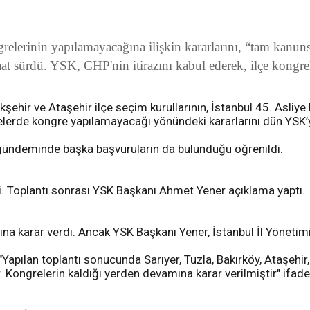
relerinin yapılamayacağına ilişkin kararlarını, “tam kanun
at sürdü. YSK, CHP'nin itirazını kabul ederek, ilçe kongrel
kşehir ve Ataşehir ilçe seçim kurullarının, İstanbul 45. Asliye
ilçelerde kongre yapılamayacağı yönündeki kararlarını dün YSK’
gündeminde başka başvuruların da bulunduğu öğrenildi.
di. Toplantı sonrası YSK Başkanı Ahmet Yener açıklama yaptı.
mına karar verdi. Ancak YSK Başkanı Yener, İstanbul İl Yönetim
"Yapılan toplantı sonucunda Sarıyer, Tuzla, Bakırköy, Ataşehir
 Kongrelerin kaldığı yerden devamına karar verilmiştir" ifadel