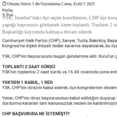
⏱
Okuma Süresi 3 dk
•
Yayınlanma Cuma, Eylül 5 2025
Paylaş
X Post
YSK, İstanbul’daki ilçe seçim kurullarının, CHP ilçe kong
yaptığı başvuruyu görüşmek üzere toplandı. Toplantı 2 sa
Başkanlığı kayyımda kalmaya devam edecek.
Cumhuriyet Halk Partisi (CHP), Sarıyer, Tuzla, Bakırköy, Başa
Kongresi’ne ilişkin ihtiyati tedbir kararına dayanılarak, bu 
YSK, CHP’nin başvurusunu bugün gündemine aldı. Kurul’un 
TOPLANTI 2 SAAT SÜRDÜ
YSK'nin toplantısı 2 saat sürdü ve 16.40 civarında sona er
YSK'DEN 1 KABUL, 1 RED
YSK, CHP'nin itirazını kabul ederek, ilçe kongrelerinin deva
Yener, CHP'nin itiraz başvurusunun kabul edildiğini duyurup 
durdurma kararları tam kanunsuzluk nedeni ile kaldırılmıştır.
CHP BAŞVURUDA NE İSTEMİŞTİ?