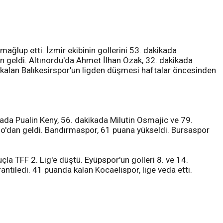
mağlup etti. İzmir ekibinin gollerini 53. dakikada
 geldi. Altınordu'da Ahmet İlhan Özak, 32. dakikada
a kalan Balıkesirspor'un ligden düşmesi haftalar öncesinden
kada Pualin Keny, 56. dakikada Milutin Osmajic ve 79.
o'dan geldi. Bandırmaspor, 61 puana yükseldi. Bursaspor
çla TFF 2. Lig'e düştü. Eyüpspor'un golleri 8. ve 14.
ntiledi. 41 puanda kalan Kocaelispor, lige veda etti.