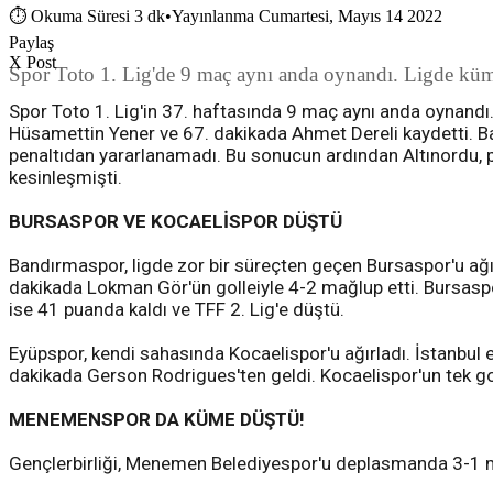
⏱
Okuma Süresi 3 dk
•
Yayınlanma Cumartesi, Mayıs 14 2022
Paylaş
X Post
Spor Toto 1. Lig'de 9 maç aynı anda oynandı. Ligde küme 
Spor Toto 1. Lig'in 37. haftasında 9 maç aynı anda oynandı. A
Hüsamettin Yener ve 67. dakikada Ahmet Dereli kaydetti. B
penaltıdan yararlanamadı. Bu sonucun ardından Altınordu, p
kesinleşmişti.
BURSASPOR VE KOCAELİSPOR DÜŞTÜ
Bandırmaspor, ligde zor bir süreçten geçen Bursaspor'u ağır
dakikada Lokman Gör'ün golleiyle 4-2 mağlup etti. Bursasp
ise 41 puanda kaldı ve TFF 2. Lig'e düştü.
Eyüpspor, kendi sahasında Kocaelispor'u ağırladı. İstanbul ek
dakikada Gerson Rodrigues'ten geldi. Kocaelispor'un tek gol
MENEMENSPOR DA KÜME DÜŞTÜ!
Gençlerbirliği, Menemen Belediyespor'u deplasmanda 3-1 m