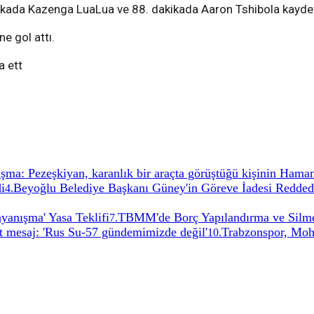
kikada Kazenga LuaLua ve 88. dakikada Aaron Tshibola kaydet
e gol attı.
a ett
uşma: Pezeşkiyan, karanlık bir araçta görüştüğü kişinin Ham
i
Beyoğlu Belediye Başkanı Güney'in Göreve İadesi Reddedil
4
.
yanışma' Yasa Teklifi
TBMM'de Borç Yapılandırma ve Silme 
7
.
 mesaj: 'Rus Su-57 gündemimizde değil'
Trabzonspor, Moha
10
.