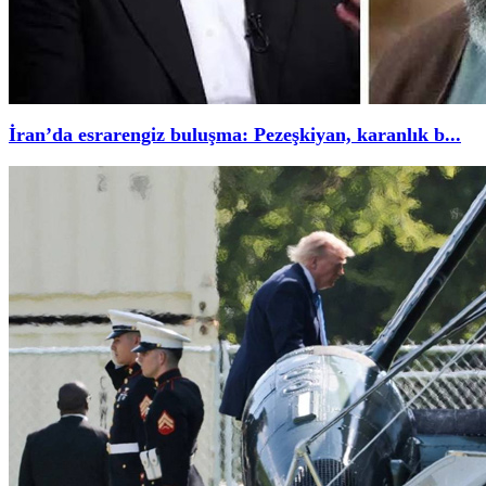
İran’da esrarengiz buluşma: Pezeşkiyan, karanlık b...