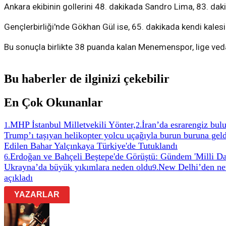
Ankara ekibinin gollerini 48. dakikada Sandro Lima, 83. da
Gençlerbirliği'nde Gökhan Gül ise, 65. dakikada kendi kalesin
Bu sonuçla birlikte 38 puanda kalan Menemenspor, lige ved
Bu haberler de ilginizi çekebilir
En Çok Okunanlar
MHP İstanbul Milletvekili Yönter,
İran’da esrarengiz bul
1
.
2
.
Trump’ı taşıyan helikopter yolcu uçağıyla burun buruna geld
Edilen Bahar Yalçınkaya Türkiye'de Tutuklandı
Erdoğan ve Bahçeli Beştepe'de Görüştü: Gündem 'Milli Da
6
.
Ukrayna’da büyük yıkımlara neden oldu
New Delhi’den net
9
.
açıkladı
YAZARLAR