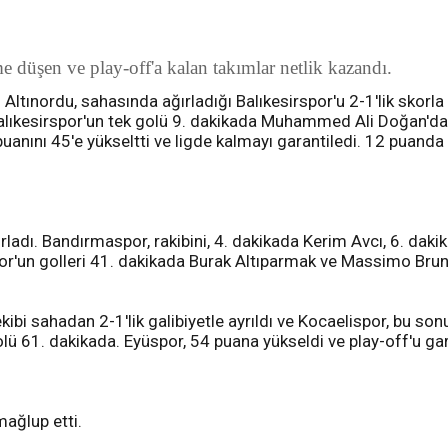
düşen ve play-off'a kalan takımlar netlik kazandı.
ltınordu, sahasında ağırladığı Balıkesirspor'u 2-1'lik skorla 
alıkesirspor'un tek golü 9. dakikada Muhammed Ali Doğan'dan
uanını 45'e yükseltti ve ligde kalmayı garantiledi. 12 puand
ladı. Bandırmaspor, rakibini, 4. dakikada Kerim Avcı, 6. daki
or'un golleri 41. dakikada Burak Altıparmak ve Massimo Brun
ibi sahadan 2-1'lik galibiyetle ayrıldı ve Kocaelispor, bu sonu
ü 61. dakikada. Eyüspor, 54 puana yükseldi ve play-off'u gara
ağlup etti.