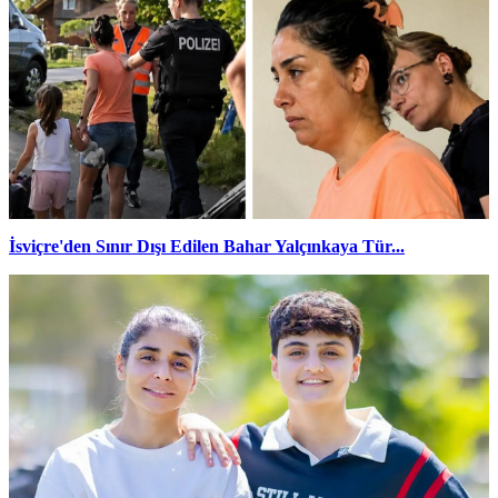
İsviçre'den Sınır Dışı Edilen Bahar Yalçınkaya Tür...