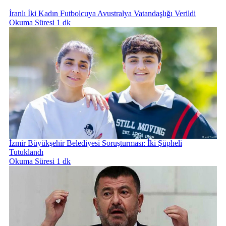
İranlı İki Kadın Futbolcuya Avustralya Vatandaşlığı Verildi
Okuma Süresi 1 dk
İzmir Büyükşehir Belediyesi Soruşturması: İki Şüpheli
Tutuklandı
Okuma Süresi 1 dk