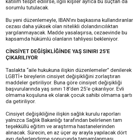
katılım tespit edilirse, ilgili kişiler ayrıca bu suçtan da
sorumlu tutulacak.
Bu yeni düzenlemeyle, IBAN’ını başkasına kullandıranlar
cezası daha yüksek olan nitelikli dolandırıcılıktan
yargılanmayacak. Madde yasalaşırsa, cezaevinde bu
kapsamda hükümlü olanların tahliyesi bekleniyor.
CİNSİYET DEĞİŞİKLİĞİNDE YAŞ SINIRI 25’E
ÇIKARILIYOR
Taslakta “aile hukukuna ilişkin düzenlemeler” denilerek
LGBTİ+ bireylerin cinsiyet değişikliğini zorlaştıran
maddeler getiriliyor. Buna göre cinsiyet değişikliği
başvurularında yaş sınırı 18’den 25’e çıkarılıyor. Evli
olmama koşuluna ek olarak çocuk sahibi olmama şartı
da getiriliyor.
Cinsiyet değişikliğine ilişkin sağlık kurulu raporları
yalnızca Sağlık Bakanlığı tarafından belirlenen tam
teşekküllü eğitim ve araştırma hastanelerinden
alınacak. Sürecin, en az üçer ay arayla yapılacak dört
ayrı değerlendirme sonucunda tamamlanması