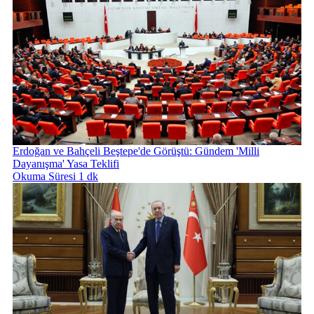
Erdoğan ve Bahçeli Beştepe'de Görüştü: Gündem 'Milli
Dayanışma' Yasa Teklifi
Okuma Süresi 1 dk