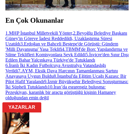
En Çok Okunanlar
1
.
MHP İstanbul Milletvekili Yönter,
2
.
Beyoğlu Belediye Başkanı
Güney'in Göreve İadesi Reddedildi, Uzaklaştırma Süresi
Uzatıldı
3
.
Erdoğan ve Bahçeli Beştepe'de Görüştü: Gündem
'Milli Dayanışma' Yasa Teklifi
4
.
TBMM'de Borç Yapılandırma ve
Silme Teklifleri Komisyonlara Sevk Edildi
5
.
İsviçre'den Sınır Dışı
Edilen Bahar Yalçınkaya Türkiye'de Tutuklandı
6
.
İranlı İki Kadın Futbolcuya Avustralya Vatandaşlığı
Verildi
7
.
AYM, Eksik Dava Harcının Tamamlanması Şartını
Anayasaya Uygun Buldu
8
.
İstanbul'da Eğitim Uçağı Kazası: Bir
Pilot Hafif Yaralandı
9
.
İzmir Büyükşehir Belediyesi Soruşturması:
İki Şüpheli Tutuklandı
10
.
İran’da esrarengiz buluşma:
Pezeşkiyan, karanlık bir araçta görüştüğü kişinin Hamaney
olduğundan emin değil
YAZARLAR