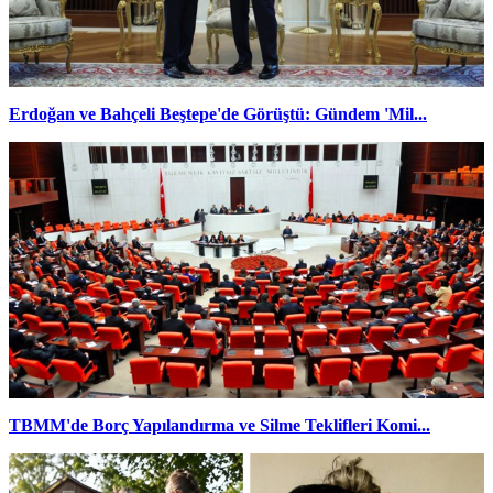
Erdoğan ve Bahçeli Beştepe'de Görüştü: Gündem 'Mil...
TBMM'de Borç Yapılandırma ve Silme Teklifleri Komi...