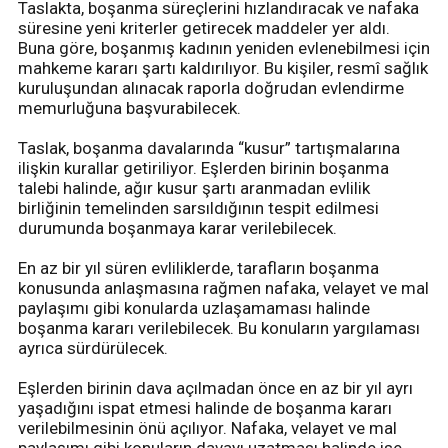
Taslakta, boşanma süreçlerini hızlandıracak ve nafaka
süresine yeni kriterler getirecek maddeler yer aldı.
Buna göre, boşanmış kadının yeniden evlenebilmesi için
mahkeme kararı şartı kaldırılıyor. Bu kişiler, resmî sağlık
kuruluşundan alınacak raporla doğrudan evlendirme
memurluğuna başvurabilecek.
Taslak, boşanma davalarında “kusur” tartışmalarına
ilişkin kurallar getiriliyor. Eşlerden birinin boşanma
talebi halinde, ağır kusur şartı aranmadan evlilik
birliğinin temelinden sarsıldığının tespit edilmesi
durumunda boşanmaya karar verilebilecek.
En az bir yıl süren evliliklerde, tarafların boşanma
konusunda anlaşmasına rağmen nafaka, velayet ve mal
paylaşımı gibi konularda uzlaşamaması halinde
boşanma kararı verilebilecek. Bu konuların yargılaması
ayrıca sürdürülecek.
Eşlerden birinin dava açılmadan önce en az bir yıl ayrı
yaşadığını ispat etmesi halinde de boşanma kararı
verilebilmesinin önü açılıyor. Nafaka, velayet ve mal
paylaşımı gibi konuların davayı uzatması halinde ise