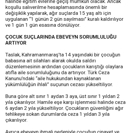
halinde eğitim evlerine geçiş mümkün olacak. Ancak
koşullu salıverilme hesaplamasında önemli bir
değişiklik yapılarak, ağır suçlarda 15 yaş altı için
uygulanan “1 günün 2 gün sayılması” kuralı kaldırılıyor
ve 1 gün 1 gün esasına dönülüyor.
ÇOCUK SUÇLARINDA EBEVEYN SORUMLULUĞU
ARTIYOR
Taslak, Kahramanmaraş’ta 14 yaşındaki bir çocuğun
babasına ait silahları alarak okulda saldırı
düzenlemesinin ardından çocukların karıştığı olaylara
atıfla aile sorumluluğunu da artırıyor. Türk Ceza
Kanunu’ndaki “aile hukukundan kaynaklanan
yükümlülüğün ihlali” suçunun cezası yükseltiliyor.
Buna göre alt sınır 1 aydan 3 aya, üst sınır 1 yıldan 2
yıla çıkarılıyor. Hamile eşe karşı işlenmesi halinde ceza
6 aydan 2 yıla yükseltiliyor. Çocukların güvenliğini ağır
tehlikeye sokan durumlarda ceza 1 yıldan 3 yıla
çıkarılıyor.
Ayrıca ebeveyn ihmali nedeniyle çocuğun cinayet ve