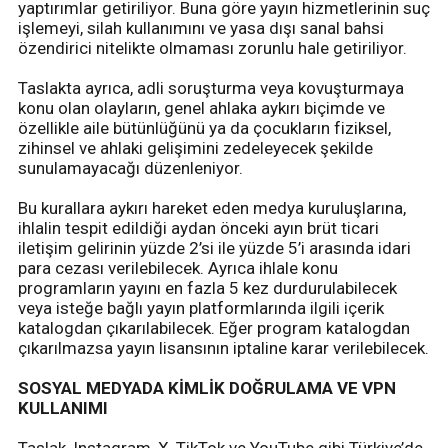
yaptırımlar getiriliyor. Buna göre yayın hizmetlerinin suç
işlemeyi, silah kullanımını ve yasa dışı sanal bahsi
özendirici nitelikte olmaması zorunlu hale getiriliyor.
Taslakta ayrıca, adli soruşturma veya kovuşturmaya
konu olan olayların, genel ahlaka aykırı biçimde ve
özellikle aile bütünlüğünü ya da çocukların fiziksel,
zihinsel ve ahlaki gelişimini zedeleyecek şekilde
sunulamayacağı düzenleniyor.
Bu kurallara aykırı hareket eden medya kuruluşlarına,
ihlalin tespit edildiği aydan önceki ayın brüt ticari
iletişim gelirinin yüzde 2’si ile yüzde 5’i arasında idari
para cezası verilebilecek. Ayrıca ihlale konu
programların yayını en fazla 5 kez durdurulabilecek
veya isteğe bağlı yayın platformlarında ilgili içerik
katalogdan çıkarılabilecek. Eğer program katalogdan
çıkarılmazsa yayın lisansının iptaline karar verilebilecek.
SOSYAL MEDYADA KİMLİK DOĞRULAMA VE VPN
KULLANIMI
Taslak, Instagram, X, TikTok ve YouTube gibi Türkiye’de