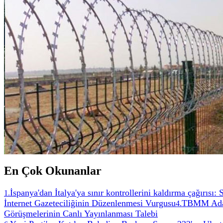
En Çok Okunanlar
İspanya'dan İtalya'ya sınır kontrollerini kaldırma çağırısı:
1
.
İnternet Gazeteciliğinin Düzenlenmesi Vurgusu
TBMM Adale
4
.
Görüşmelerinin Canlı Yayınlanması Talebi