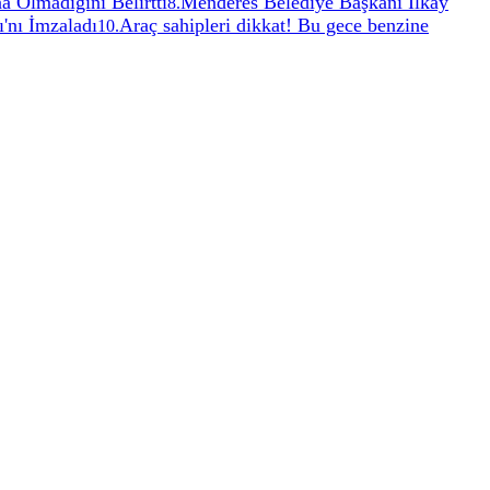
a Olmadığını Belirtti
Menderes Belediye Başkanı İlkay
8
.
'nı İmzaladı
Araç sahipleri dikkat! Bu gece benzine
10
.