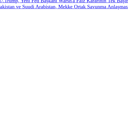
ı
Trump, Yeni Fed Başkanı Warsh'a Faiz Kararının Tek Başın
7
.
Pakistan ve Suudi Arabistan, Mekke Ortak Savunma Anlaşması