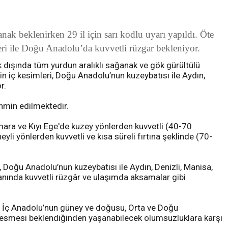
k beklenirken 29 il için sarı kodlu uyarı yapıldı. Öte
i ile Doğu Anadolu’da kuvvetli rüzgar bekleniyor.
k dışında tüm yurdun aralıklı sağanak ve gök gürültülü
n iç kesimleri, Doğu Anadolu’nun kuzeybatısı ile Aydın,
r.
ahmin edilmektedir.
rmara ve Kıyı Ege'de kuzey yönlerden kuvvetli (40-70
i yönlerden kuvvetli ve kısa süreli fırtına şeklinde (70-
, Doğu Anadolu’nun kuzeybatısı ile Aydın, Denizli, Manisa,
ş anında kuvvetli rüzgâr ve ulaşımda aksamalar gibi
, İç Anadolu’nun güney ve doğusu, Orta ve Doğu
t) esmesi beklendiğinden yaşanabilecek olumsuzluklara karşı