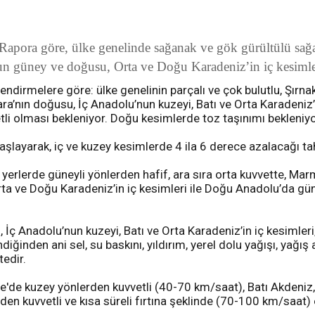
pora göre, ülke genelinde sağanak ve gök gürültülü sağana
n güney ve doğusu, Orta ve Doğu Karadeniz’in iç kesimler
dirmelere göre: ülke genelinin parçalı ve çok bulutlu, Şırna
ra’nın doğusu, İç Anadolu’nun kuzeyi, Batı ve Orta Karadeniz’i
tli olması bekleniyor. Doğu kesimlerde toz taşınımı bekleniyo
 başlayarak, iç ve kuzey kesimlerde 4 ila 6 derece azalacağı t
yerlerde güneyli yönlerden hafif, ara sıra orta kuvvette, Ma
 ve Doğu Karadeniz’in iç kesimleri ile Doğu Anadolu’da güneyl
İç Anadolu’nun kuzeyi, Batı ve Orta Karadeniz’in iç kesimleri
iğinden ani sel, su baskını, yıldırım, yerel dolu yağışı, yağı
tedir.
e'de kuzey yönlerden kuvvetli (40-70 km/saat), Batı Akdeniz
rden kuvvetli ve kısa süreli fırtına şeklinde (70-100 km/saa