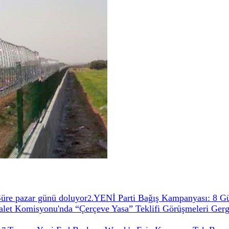
 Süre pazar günü doluyor
YENİ Parti Bağış Kampanyası: 8 G
2
.
t Komisyonu'nda “Çerçeve Yasa” Teklifi Görüşmeleri Gerg