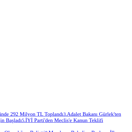
ünde 292 Milyon TL Toplandı
Adalet Bakanı Gürlek'ten
3
.
in Başladı
İYİ Parti'den Meclis'e Kanun Teklifi
5
.