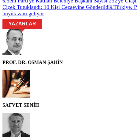
Yeni Parti'ye Katılan Belediye Başkanı Sayısı 232'ye Ulaşt
6
.
Çiçek Tutuklandı: 10 Kişi Cezaevine Gönderildi
Türkiye, 
9
.
büyük zam geliyor
YAZARLAR
PROF. DR. OSMAN ŞAHİN
SAFVET SENİH