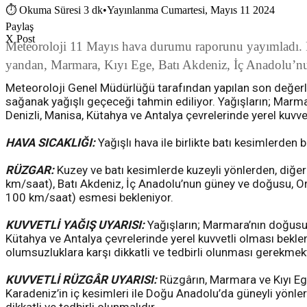
⏱
Okuma Süresi 3 dk
•
Yayınlanma Cumartesi, Mayıs 11 2024
Paylaş
X Post
Meteoroloji 11 Mayıs hava durumu raporunu yayımladı. Ra
yandan, Marmara, Kıyı Ege, Batı Akdeniz, İç Anadolu’nu
Meteoroloji Genel Müdürlüğü tarafından yapılan son değerlen
sağanak yağışlı geçeceği tahmin ediliyor. Yağışların; Marma
Denizli, Manisa, Kütahya ve Antalya çevrelerinde yerel kuvve
HAVA SICAKLIĞI:
Yağışlı hava ile birlikte batı kesimlerden
RÜZGAR:
Kuzey ve batı kesimlerde kuzeyli yönlerden, diğer 
km/saat), Batı Akdeniz, İç Anadolu’nun güney ve doğusu, Orta
100 km/saat) esmesi bekleniyor.
KUVVETLİ YAĞIŞ UYARISI:
Yağışların; Marmara’nın doğusu, 
Kütahya ve Antalya çevrelerinde yerel kuvvetli olması beklend
olumsuzluklara karşı dikkatli ve tedbirli olunması gerekmek
KUVVETLİ RÜZGÂR UYARISI:
Rüzgârın, Marmara ve Kıyı Eg
Karadeniz’in iç kesimleri ile Doğu Anadolu’da güneyli yönle