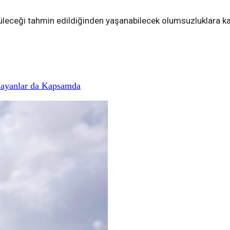
eceği tahmin edildiğinden yaşanabilecek olumsuzluklara karşı
mayanlar da Kapsamda