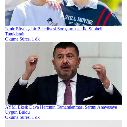
İzmir Büyükşehir Belediyesi Soruşturması: İki Şüpheli
Tutuklandı
Okuma Süresi 1 dk
AYM, Eksik Dava Harcının Tamamlanması Şartını Anayasaya
Uygun Buldu
Okuma Süresi 1 dk