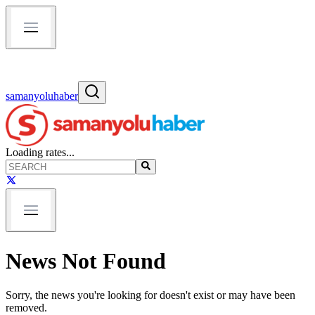
samanyoluhaber
Loading rates...
News Not Found
Sorry, the news you're looking for doesn't exist or may have been
removed.