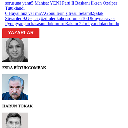
sorusuna yanıt
5
.
Manisa: YENİ Parti İl Başkanı İlksen Özalper
Tutuklandı
6
.
Hayalimiz var mı?
7
.
Gönüllerin şifresi: Selam
8
.
Şafak
Süvarileri
9
.
Geçici çözümler kalıcı sorunlar
10
.
Ukrayna savaşı
Pyongyang'ın kasasını doldurdu: Rakam 22 milyar doları buldu
YAZARLAR
ESRA BÜYÜKCOMBAK
HARUN TOKAK