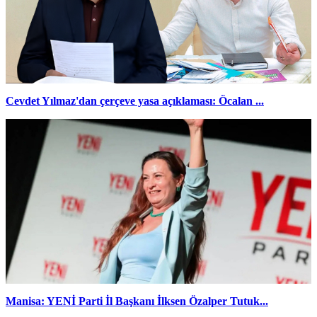
Cevdet Yılmaz'dan çerçeve yasa açıklaması: Öcalan ...
Manisa: YENİ Parti İl Başkanı İlksen Özalper Tutuk...