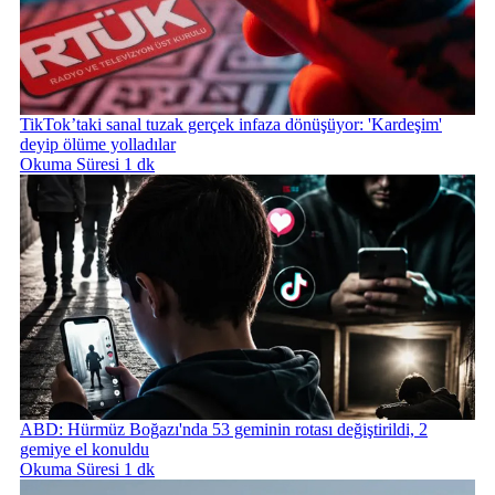
TikTok’taki sanal tuzak gerçek infaza dönüşüyor: 'Kardeşim'
deyip ölüme yolladılar
Okuma Süresi 1 dk
ABD: Hürmüz Boğazı'nda 53 geminin rotası değiştirildi, 2
gemiye el konuldu
Okuma Süresi 1 dk