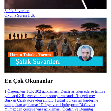
Şafak Süvarileri
Okuma Süresi 1 dk
En Çok Okunanlar
1
.
Özgenç'ten TCK 302 açıklaması: Demirtaş talep ederse tahliye
yolu açık
2
.
Rüşvet ve irtikap soruşturmasında flaş gelişme:
Başkan Çiçek görevden alındı
3
.
Tuğrul Türkeş'ten kardeşine
sahip çıkan açıklama: "Dehşet verici buluyorum"
4
.
Cevdet
Yılmaz'dan çerçeve yasa açıklaması: Öcalan ve Demirtaş