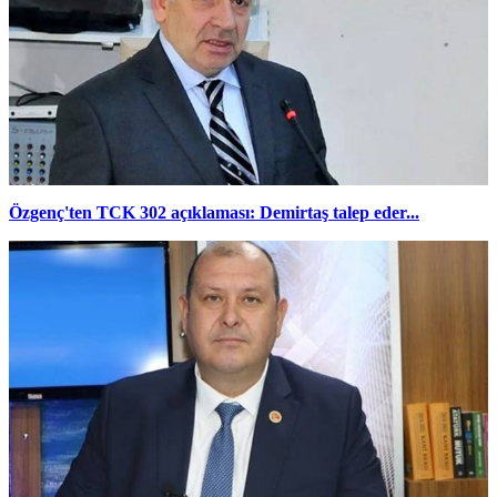
Özgenç'ten TCK 302 açıklaması: Demirtaş talep eder...