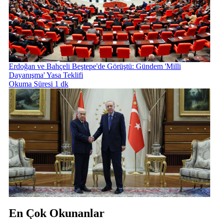
Erdoğan ve Bahçeli Beştepe'de Görüştü: Gündem 'Milli
Dayanışma' Yasa Teklifi
Okuma Süresi 1 dk
En Çok Okunanlar