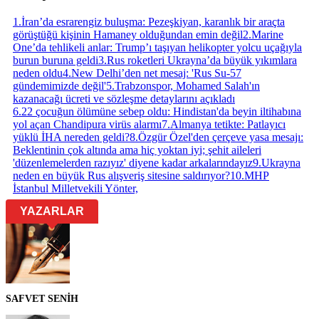
1
.
İran’da esrarengiz buluşma: Pezeşkiyan, karanlık bir araçta
görüştüğü kişinin Hamaney olduğundan emin değil
2
.
Marine
One’da tehlikeli anlar: Trump’ı taşıyan helikopter yolcu uçağıyla
burun buruna geldi
3
.
Rus roketleri Ukrayna’da büyük yıkımlara
neden oldu
4
.
New Delhi’den net mesaj: 'Rus Su-57
gündemimizde değil'
5
.
Trabzonspor, Mohamed Salah'ın
kazanacağı ücreti ve sözleşme detaylarını açıkladı
6
.
22 çocuğun ölümüne sebep oldu: Hindistan'da beyin iltihabına
yol açan Chandipura virüs alarmı
7
.
Almanya tetikte: Patlayıcı
yüklü İHA nereden geldi?
8
.
Özgür Özel'den çerçeve yasa mesajı:
Beklentinin çok altında ama hiç yoktan iyi; şehit aileleri
'düzenlemelerden razıyız' diyene kadar arkalarındayız
9
.
Ukrayna
neden en büyük Rus alışveriş sitesine saldırıyor?
10
.
MHP
İstanbul Milletvekili Yönter,
YAZARLAR
SAFVET SENİH