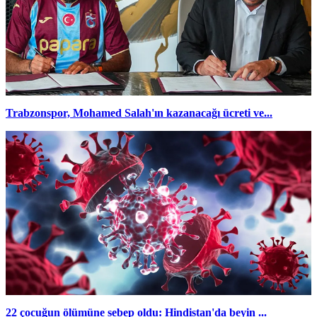
Trabzonspor, Mohamed Salah'ın kazanacağı ücreti ve...
22 çocuğun ölümüne sebep oldu: Hindistan'da beyin ...