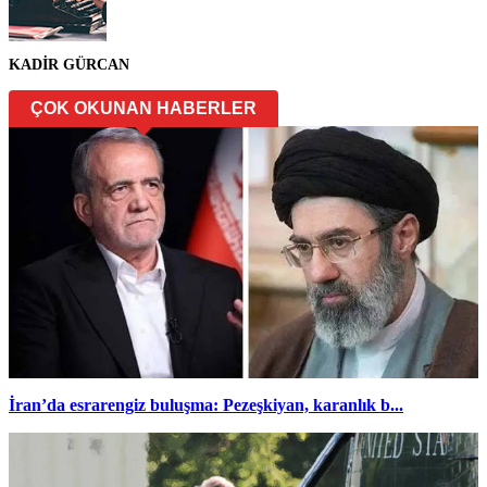
KADİR GÜRCAN
ÇOK OKUNAN HABERLER
İran’da esrarengiz buluşma: Pezeşkiyan, karanlık b...