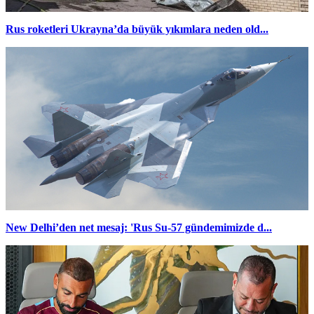
Rus roketleri Ukrayna’da büyük yıkımlara neden old...
New Delhi’den net mesaj: 'Rus Su-57 gündemimizde d...