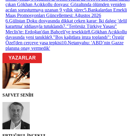
çıkan Gökhan Açıkkollu dosyası: Gözaltında ölümden yeniden
açılan soruşturmaya uzanan 9 yıllık süreç
5
.
Bankalardan Emekli
Maaş Promosyonları Güncellemesi: Ağustos 2026
6
.
Gülistan Doku dosyasında dikkat çeken karar: İki dalgıç 'delil
karartma' iddiasıyla tutuklandı
7
.
"Terörsüz Türkiye Yasası"
Meclis'te: Erdoğan'dan Bahçeli'ye teşekkür
8
.
Gökhan Açıkkollu
davasında yeni tanıklık
9
.
"Boş kağıtlara imza toplandı": Özgür
Özel'den çerçeve yasa tepkisi
10
.
Netanyahu: 'ABD’nin Gazze
planına onay vermedik'
YAZARLAR
SAFVET SENİH
ERTUĞRUL İNCEKUL