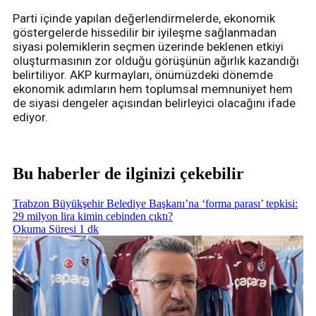
Parti içinde yapılan değerlendirmelerde, ekonomik
göstergelerde hissedilir bir iyileşme sağlanmadan
siyasi polemiklerin seçmen üzerinde beklenen etkiyi
oluşturmasının zor olduğu görüşünün ağırlık kazandığı
belirtiliyor. AKP kurmayları, önümüzdeki dönemde
ekonomik adımların hem toplumsal memnuniyet hem
de siyasi dengeler açısından belirleyici olacağını ifade
ediyor.
Bu haberler de ilginizi çekebilir
Trabzon Büyükşehir Belediye Başkanı’na ‘forma parası’ tepkisi:
29 milyon lira kimin cebinden çıktı?
Okuma Süresi 1 dk