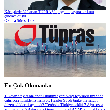
Kârı yüzde 320 artan TÜPRAŞ’ta, işçinin payına bir kutu
çikolata düştü
Okuma Süresi 1 dk
En Çok Okunanlar
1
.
Döviz arayışı hızlandı: Hükümet yeni vergi teşvikleri üzerinde
çalışıyor
2
.
Kızıldeniz ısınıyor: Husiler Suudi tankerine saldırı
düzenlediklerini açıkladı
3
.
'Terörsüz Türkiye' teklifi 7 Ağustos'ta
komisyonda, 9 Ağustos'ta Genel Kurul'da
4
.
AYM'den ihlal kararı