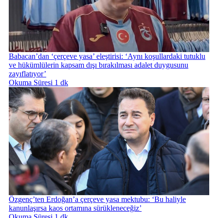
Babacan’dan ‘çerçeve yasa’ eleştirisi: ‘Aynı koşullardaki tutuklu
ve hükümlülerin kapsam dışı bırakılması adalet duygusunu
zayıflatıyor’
Okuma Süresi 1 dk
Özgenç’ten Erdoğan’a çerçeve yasa mektubu: ‘Bu haliyle
kanunlaşırsa kaos ortamına sürükleneceğiz’
Okuma Süresi 1 dk