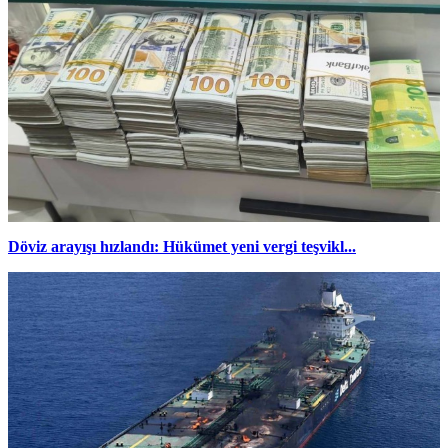
Döviz arayışı hızlandı: Hükümet yeni vergi teşvikl...