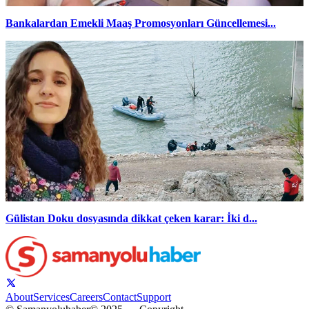
Bankalardan Emekli Maaş Promosyonları Güncellemesi...
Gülistan Doku dosyasında dikkat çeken karar: İki d...
About
Services
Careers
Contact
Support