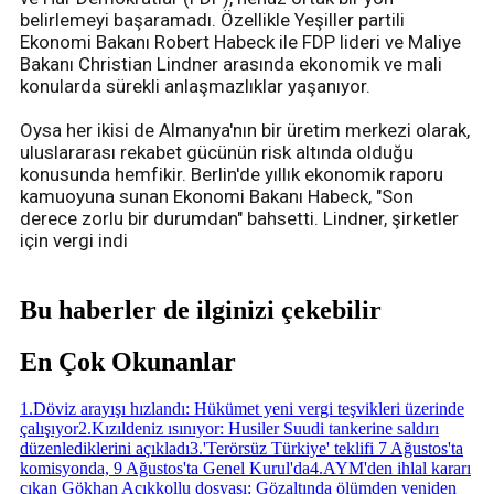
belirlemeyi başaramadı. Özellikle Yeşiller partili
Ekonomi Bakanı Robert Habeck ile FDP lideri ve Maliye
Bakanı Christian Lindner arasında ekonomik ve mali
konularda sürekli anlaşmazlıklar yaşanıyor.
Oysa her ikisi de Almanya'nın bir üretim merkezi olarak,
uluslararası rekabet gücünün risk altında olduğu
konusunda hemfikir. Berlin'de yıllık ekonomik raporu
kamuoyuna sunan Ekonomi Bakanı Habeck, "Son
derece zorlu bir durumdan" bahsetti. Lindner, şirketler
için vergi indi
Bu haberler de ilginizi çekebilir
En Çok Okunanlar
1
.
Döviz arayışı hızlandı: Hükümet yeni vergi teşvikleri üzerinde
çalışıyor
2
.
Kızıldeniz ısınıyor: Husiler Suudi tankerine saldırı
düzenlediklerini açıkladı
3
.
'Terörsüz Türkiye' teklifi 7 Ağustos'ta
komisyonda, 9 Ağustos'ta Genel Kurul'da
4
.
AYM'den ihlal kararı
çıkan Gökhan Açıkkollu dosyası: Gözaltında ölümden yeniden