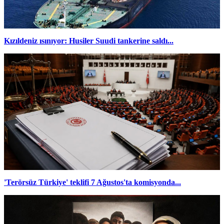
Kızıldeniz ısınıyor: Husiler Suudi tankerine saldı...
'Terörsüz Türkiye' teklifi 7 Ağustos'ta komisyonda...