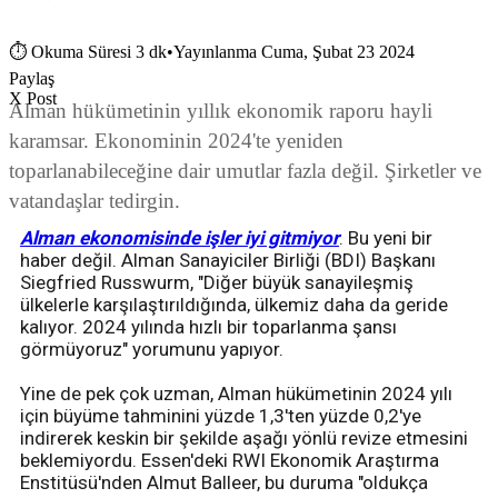
⏱
Okuma Süresi 3 dk
•
Yayınlanma Cuma, Şubat 23 2024
Paylaş
X Post
Alman hükümetinin yıllık ekonomik raporu hayli
karamsar. Ekonominin 2024'te yeniden
toparlanabileceğine dair umutlar fazla değil. Şirketler ve
vatandaşlar tedirgin.
Alman ekonomisinde işler iyi gitmiyor
. Bu yeni bir
haber değil. Alman Sanayiciler Birliği (BDI) Başkanı
Siegfried Russwurm, "Diğer büyük sanayileşmiş
ülkelerle karşılaştırıldığında, ülkemiz daha da geride
kalıyor. 2024 yılında hızlı bir toparlanma şansı
görmüyoruz" yorumunu yapıyor.
Yine de pek çok uzman, Alman hükümetinin 2024 yılı
için büyüme tahminini yüzde 1,3'ten yüzde 0,2'ye
indirerek keskin bir şekilde aşağı yönlü revize etmesini
beklemiyordu. Essen'deki RWI Ekonomik Araştırma
Enstitüsü'nden Almut Balleer, bu duruma "oldukça