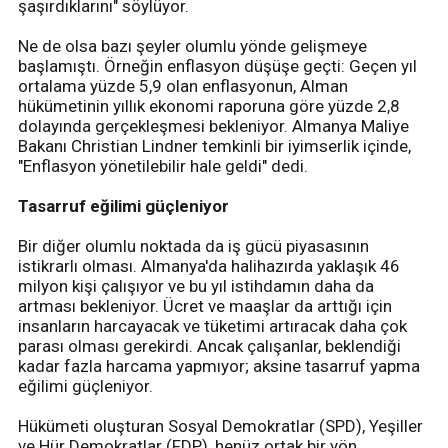
şaşırdıklarını" söylüyor.
Ne de olsa bazı şeyler olumlu yönde gelişmeye
başlamıştı. Örneğin enflasyon düşüşe geçti: Geçen yıl
ortalama yüzde 5,9 olan enflasyonun, Alman
hükümetinin yıllık ekonomi raporuna göre yüzde 2,8
dolayında gerçekleşmesi bekleniyor. Almanya Maliye
Bakanı Christian Lindner temkinli bir iyimserlik içinde,
"Enflasyon yönetilebilir hale geldi" dedi.
Tasarruf eğilimi güçleniyor
Bir diğer olumlu noktada da iş gücü piyasasının
istikrarlı olması. Almanya'da halihazırda yaklaşık 46
milyon kişi çalışıyor ve bu yıl istihdamın daha da
artması bekleniyor. Ücret ve maaşlar da arttığı için
insanların harcayacak ve tüketimi artıracak daha çok
parası olması gerekirdi. Ancak çalışanlar, beklendiği
kadar fazla harcama yapmıyor; aksine tasarruf yapma
eğilimi güçleniyor.
Hükümeti oluşturan Sosyal Demokratlar (SPD), Yeşiller
ve Hür Demokratlar (FDP), henüz ortak bir yön