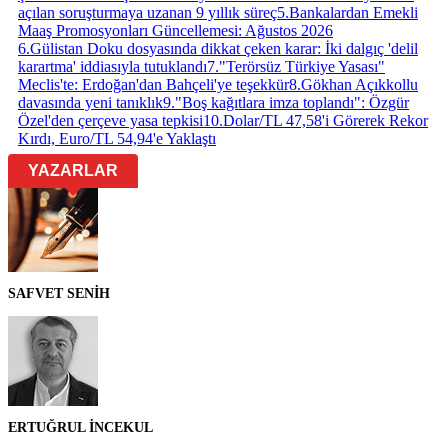
açılan soruşturmaya uzanan 9 yıllık süreç
5
.
Bankalardan Emekli
Maaş Promosyonları Güncellemesi: Ağustos 2026
6
.
Gülistan Doku dosyasında dikkat çeken karar: İki dalgıç 'delil
karartma' iddiasıyla tutuklandı
7
.
"Terörsüz Türkiye Yasası"
Meclis'te: Erdoğan'dan Bahçeli'ye teşekkür
8
.
Gökhan Açıkkollu
davasında yeni tanıklık
9
.
"Boş kağıtlara imza toplandı": Özgür
Özel'den çerçeve yasa tepkisi
10
.
Dolar/TL 47,58'i Görerek Rekor
Kırdı, Euro/TL 54,94'e Yaklaştı
YAZARLAR
SAFVET SENİH
ERTUĞRUL İNCEKUL