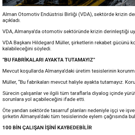
Alman Otomotiv Endüstrisi Birliği (VDA), sektörde krizin der
açıkladı.
VDA, Almanya'da otomotiv sektöründe krizin derinleştiği uy
VDA Başkanı Hildegard Müller, şirketlerin rekabet gücünü ko
kalabileceğini söyledi.
"BU FABRİKALARI AYAKTA TUTAMAYIZ"
Mevcut koşullarda Almanya’daki üretim tesislerinin korunması
Müller, “Bu fabrikaları mevcut haliyle ayakta tutamayız. Kor
Sürecin çalışanlar ve ilgili tüm taraflarla diyalog içinde 
sorunlara yol açabileceğini ifade etti.
Öte yandan sektörde tasarruf planları nedeniyle işçi ve işve
şirketin Almanya’daki tüm tesislerinde eylem çağrısında b
100 BİN ÇALIŞAN İŞİNİ KAYBEDEBİLİR