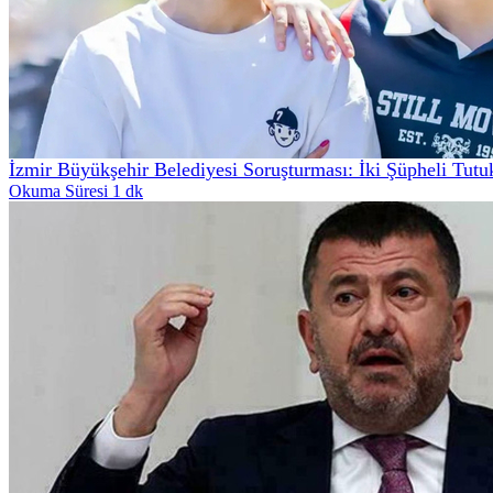
İzmir Büyükşehir Belediyesi Soruşturması: İki Şüpheli Tutu
Okuma Süresi 1 dk