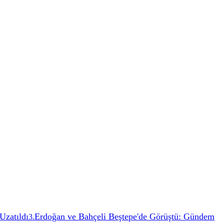
Uzatıldı
Erdoğan ve Bahçeli Beştepe'de Görüştü: Gündem
3
.