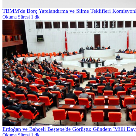
TBMM'de Borç Yapılandırma ve Silme Teklifleri Komisyonl
Okuma Süresi 1 dk
Erdoğan ve Bahçeli Beştepe'de Görüştü: Gündem 'Milli Daya
Okuma Süresi 1 dk