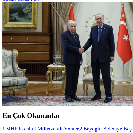
En Çok Okunanlar
MHP İstanbul Milletvekili Yönter,
Beyoğlu Belediye Başk
1
.
2
.