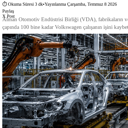
⏱
Okuma Süresi 3 dk
•
Yayınlanma Çarşamba, Temmuz 8 2026
Paylaş
X Post
Alman Otomotiv Endüstrisi Birliği (VDA), fabrikaların ve 
çapında 100 bine kadar Volkswagen çalışanın işini kayb