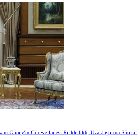
anı Güney'in Göreve İadesi Reddedildi, Uzaklaştırma Süresi 