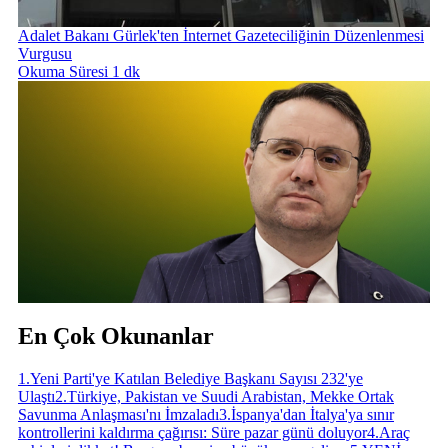
Adalet Bakanı Gürlek'ten İnternet Gazeteciliğinin Düzenlenmesi
Vurgusu
Okuma Süresi 1 dk
En Çok Okunanlar
1
.
Yeni Parti'ye Katılan Belediye Başkanı Sayısı 232'ye
Ulaştı
2
.
Türkiye, Pakistan ve Suudi Arabistan, Mekke Ortak
Savunma Anlaşması'nı İmzaladı
3
.
İspanya'dan İtalya'ya sınır
kontrollerini kaldırma çağırısı: Süre pazar günü doluyor
4
.
Araç