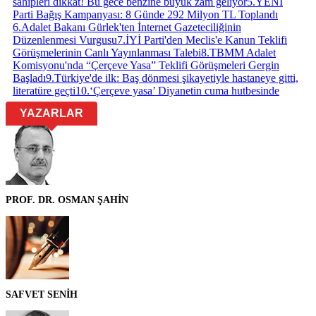
sahipleri dikkat! Bu gece benzine büyük zam geliyor
5
.
YENİ
Parti Bağış Kampanyası: 8 Günde 292 Milyon TL Toplandı
6
.
Adalet Bakanı Gürlek'ten İnternet Gazeteciliğinin
Düzenlenmesi Vurgusu
7
.
İYİ Parti'den Meclis'e Kanun Teklifi
Görüşmelerinin Canlı Yayınlanması Talebi
8
.
TBMM Adalet
Komisyonu'nda “Çerçeve Yasa” Teklifi Görüşmeleri Gergin
Başladı
9
.
Türkiye'de ilk: Baş dönmesi şikayetiyle hastaneye gitti,
literatüre geçti
10
.
‘Çerçeve yasa’ Diyanetin cuma hutbesinde
YAZARLAR
PROF. DR. OSMAN ŞAHİN
SAFVET SENİH