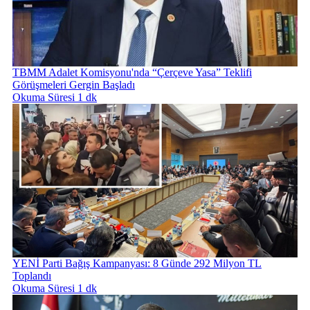
TBMM Adalet Komisyonu'nda “Çerçeve Yasa” Teklifi
Görüşmeleri Gergin Başladı
Okuma Süresi 1 dk
YENİ Parti Bağış Kampanyası: 8 Günde 292 Milyon TL
Toplandı
Okuma Süresi 1 dk