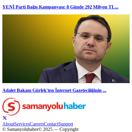
YENİ Parti Bağış Kampanyası: 8 Günde 292 Milyon TL...
Adalet Bakanı Gürlek'ten İnternet Gazeteciliğinin ...
About
Services
Careers
Contact
Support
© Samanyoluhaber
© 2025 — Copyright