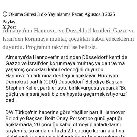
⏱
Okuma Süresi 3 dk
•
Yayınlanma Pazar, Ağustos 3 2025
Paylaş
X Post
Almanya'nın Hannover ve Düsseldorf kentleri, Gazze ve
İsrail'den korumaya muhtaç çocukları kabul edeceklerini
duyurdu. Programın takvimi ise belirsiz.
Almanya'da Hannover'ın ardından Düsseldorf kenti de
Gazze ve İsrail'den korunmaya muhtaç ya da travma
yaşamış çocukları kabul edeceğini duyurdu.
Hannover'ın adımına desteğini açıklayan Hristiyan
Demokrat partili (CDU) Düsseldorf Belediye Başkanı
Stephan Keller, partiler üstü birlik vurgusu yaparak "Bu
güçlü ve insani jesti biz de hayata geçirmek istiyoruz"
dedi.
DW Türkçe'nin haberine göre Yeşiller partili Hannover
Belediye Başkanı Belit Onay, Perşembe günü yaptığı
açıklamada, 20 çocuğu kabul etmeyi planladıklarını
söylemiş, şu anda en fazla 20 çocuğu koruma altına
alabilecek kapasitenin bulunduğunu, bunun gelecekte