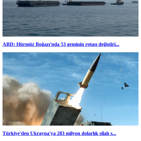
ABD: Hürmüz Boğazı'nda 53 geminin rotası değiştiri...
Türkiye'den Ukrayna'ya 283 milyon dolarlık silah s...