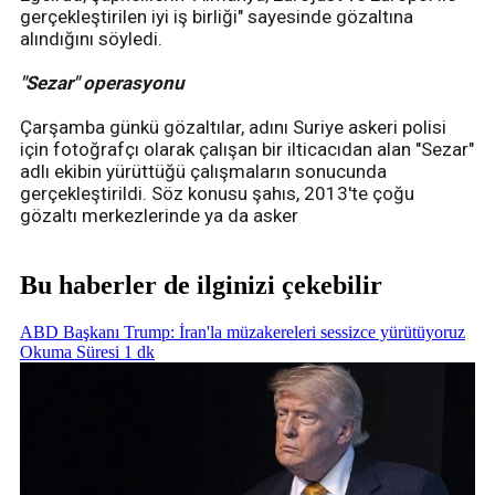
gerçekleştirilen iyi iş birliği" sayesinde gözaltına
alındığını söyledi.
"Sezar" operasyonu
Çarşamba günkü gözaltılar, adını Suriye askeri polisi
için fotoğrafçı olarak çalışan bir ilticacıdan alan "Sezar"
adlı ekibin yürüttüğü çalışmaların sonucunda
gerçekleştirildi. Söz konusu şahıs, 2013'te çoğu
gözaltı merkezlerinde ya da asker
Bu haberler de ilginizi çekebilir
ABD Başkanı Trump: İran'la müzakereleri sessizce yürütüyoruz
Okuma Süresi 1 dk