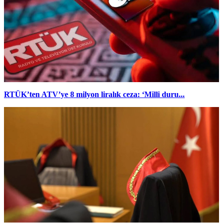
RTÜK’ten ATV’ye 8 milyon liralık ceza: ‘Milli duru...