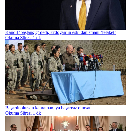
Kandil ‘başlangıç’ dedi, Erdoğan’ın eski danışmanı ‘felaket’
Okuma Süresi 1 dk
Başarılı olursan kahraman, ya başarısız olursan...
Okuma Süresi 1 dk