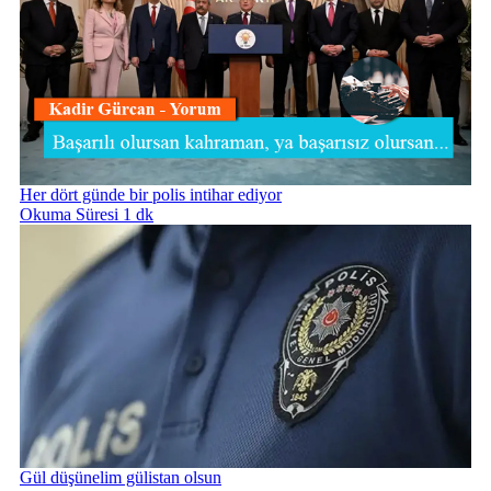
Her dört günde bir polis intihar ediyor
Okuma Süresi 1 dk
Gül düşünelim gülistan olsun