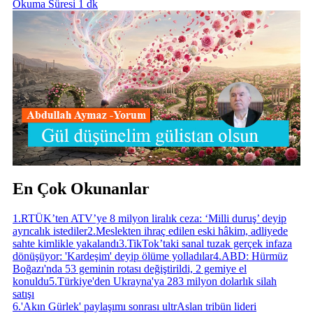
Okuma Süresi 1 dk
En Çok Okunanlar
1
.
RTÜK’ten ATV’ye 8 milyon liralık ceza: ‘Milli duruş’ deyip
ayrıcalık istediler
2
.
Meslekten ihraç edilen eski hâkim, adliyede
sahte kimlikle yakalandı
3
.
TikTok’taki sanal tuzak gerçek infaza
dönüşüyor: 'Kardeşim' deyip ölüme yolladılar
4
.
ABD: Hürmüz
Boğazı'nda 53 geminin rotası değiştirildi, 2 gemiye el
konuldu
5
.
Türkiye'den Ukrayna'ya 283 milyon dolarlık silah
satışı
6
.
'Akın Gürlek' paylaşımı sonrası ultrAslan tribün lideri