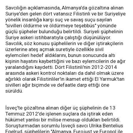
Savcılığın açıklamasında, Almanya'da gözaltına alınan
Suriye'den gelen dört vatansız Filistinli ve bir Suriyeliye
yönelik insanlığa karşı suç ve savaş suçu sayılan
"sivilleri öldürme ve öldürmeye teşebbüs" yönünde
güçlü şüpheler bulunduğu belirtildi. Suriyeli şüphelinin
Suriye askeri istihbaratıyla çalıştığı düşünülüyor.
Savcılık, söz konusu şüphelilerin ve diğer iştirakçilerin
üzerlerine ateş açmak suretiyle özellikle sivil
eylemcileri hedef aldıklarını, bunun sonucunda altı
kişinin hayatını kaybettiğini ve bazı eylemcilerin de ağır
yaralandığını kaydetti. Dört Filistinli'nin 2012-2014
arasında askeri kontrol noktaları da dahil olmak üzere
ağırlıklı olarak Filistinliler'in ikamet ettiği El Yarmuk'tan
sivilleri ağır biçimde ve defaatle darp ettiği öne
sürüldü.
İsveç'te gözaltına alınan diğer üç şüphelinin de 13
Temmuz 2012'de işlenen suçlara da iştirak eden
hükümet yanlısı bir milise mensup oldukları belirtildi.
Soruşturmadan sorumlu İsveçli savcı Ulrika Bentelius
Egelrud, şüphelilerin "Almanya, Eurojust ve Europol ile