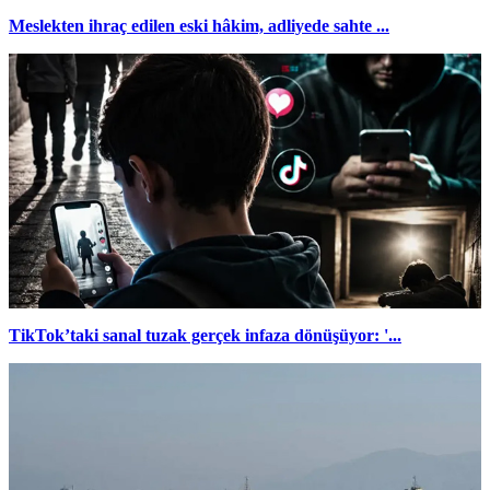
Meslekten ihraç edilen eski hâkim, adliyede sahte ...
TikTok’taki sanal tuzak gerçek infaza dönüşüyor: '...