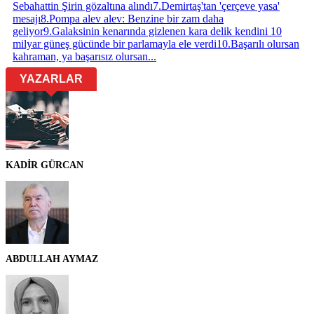
Sebahattin Şirin gözaltına alındı
7
.
Demirtaş'tan 'çerçeve yasa'
mesajı
8
.
Pompa alev alev: Benzine bir zam daha
geliyor
9
.
Galaksinin kenarında gizlenen kara delik kendini 10
milyar güneş gücünde bir parlamayla ele verdi
10
.
Başarılı olursan
kahraman, ya başarısız olursan...
YAZARLAR
KADİR GÜRCAN
ABDULLAH AYMAZ