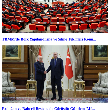
TBMM'de Borç Yapılandırma ve Silme Teklifleri Komi...
Erdoğan ve Bahçeli Beştepe'de Görüştü: Gündem 'Mil...