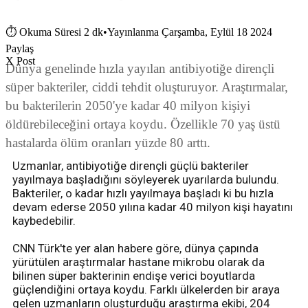
⏱
Okuma Süresi 2 dk
•
Yayınlanma Çarşamba, Eylül 18 2024
Paylaş
X Post
Dünya genelinde hızla yayılan antibiyotiğe dirençli
süper bakteriler, ciddi tehdit oluşturuyor. Araştırmalar,
bu bakterilerin 2050'ye kadar 40 milyon kişiyi
öldürebileceğini ortaya koydu. Özellikle 70 yaş üstü
hastalarda ölüm oranları yüzde 80 arttı.
Uzmanlar, antibiyotiğe dirençli güçlü bakteriler
yayılmaya başladığını söyleyerek uyarılarda bulundu.
Bakteriler, o kadar hızlı yayılmaya başladı ki bu hızla
devam ederse 2050 yılına kadar 40 milyon kişi hayatını
kaybedebilir.
CNN Türk'te yer alan habere göre, dünya çapında
yürütülen araştırmalar hastane mikrobu olarak da
bilinen süper bakterinin endişe verici boyutlarda
güçlendiğini ortaya koydu. Farklı ülkelerden bir araya
gelen uzmanların oluşturduğu araştırma ekibi, 204