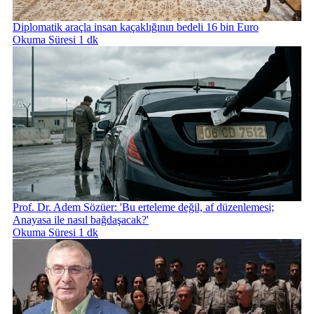
Diplomatik araçla insan kaçaklığının bedeli 16 bin Euro
Okuma Süresi 1 dk
Prof. Dr. Adem Sözüer: 'Bu erteleme değil, af düzenlemesi;
Anayasa ile nasıl bağdaşacak?'
Okuma Süresi 1 dk