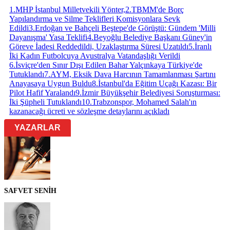
1
.
MHP İstanbul Milletvekili Yönter,
2
.
TBMM'de Borç
Yapılandırma ve Silme Teklifleri Komisyonlara Sevk
Edildi
3
.
Erdoğan ve Bahçeli Beştepe'de Görüştü: Gündem 'Milli
Dayanışma' Yasa Teklifi
4
.
Beyoğlu Belediye Başkanı Güney'in
Göreve İadesi Reddedildi, Uzaklaştırma Süresi Uzatıldı
5
.
İranlı
İki Kadın Futbolcuya Avustralya Vatandaşlığı Verildi
6
.
İsviçre'den Sınır Dışı Edilen Bahar Yalçınkaya Türkiye'de
Tutuklandı
7
.
AYM, Eksik Dava Harcının Tamamlanması Şartını
Anayasaya Uygun Buldu
8
.
İstanbul'da Eğitim Uçağı Kazası: Bir
Pilot Hafif Yaralandı
9
.
İzmir Büyükşehir Belediyesi Soruşturması:
İki Şüpheli Tutuklandı
10
.
Trabzonspor, Mohamed Salah'ın
kazanacağı ücreti ve sözleşme detaylarını açıkladı
YAZARLAR
SAFVET SENİH