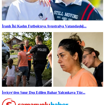
İranlı İki Kadın Futbolcuya Avustralya Vatandaşlığ...
İsviçre'den Sınır Dışı Edilen Bahar Yalçınkaya Tür...