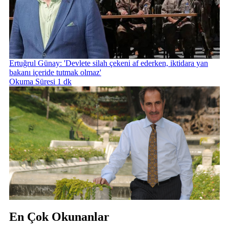
Ertuğrul Günay: 'Devlete silah çekeni af ederken, iktidara yan
bakanı içeride tutmak olmaz'
Okuma Süresi 1 dk
En Çok Okunanlar