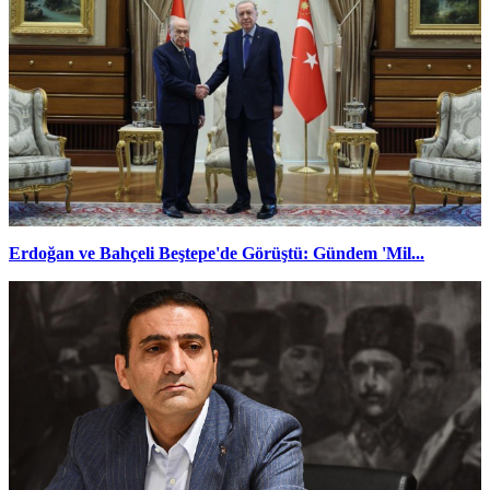
Erdoğan ve Bahçeli Beştepe'de Görüştü: Gündem 'Mil...