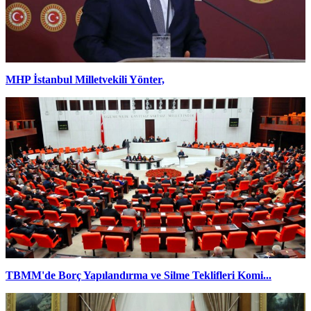
MHP İstanbul Milletvekili Yönter,
TBMM'de Borç Yapılandırma ve Silme Teklifleri Komi...