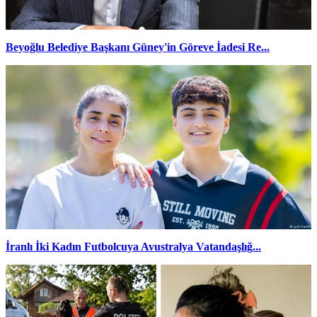
Beyoğlu Belediye Başkanı Güney'in Göreve İadesi Re...
İranlı İki Kadın Futbolcuya Avustralya Vatandaşlığ...