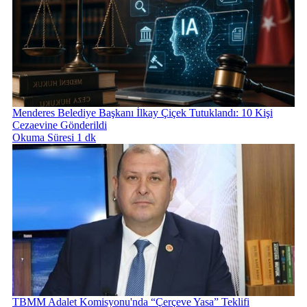
Menderes Belediye Başkanı İlkay Çiçek Tutuklandı: 10 Kişi
Cezaevine Gönderildi
Okuma Süresi 1 dk
TBMM Adalet Komisyonu'nda “Çerçeve Yasa” Teklifi