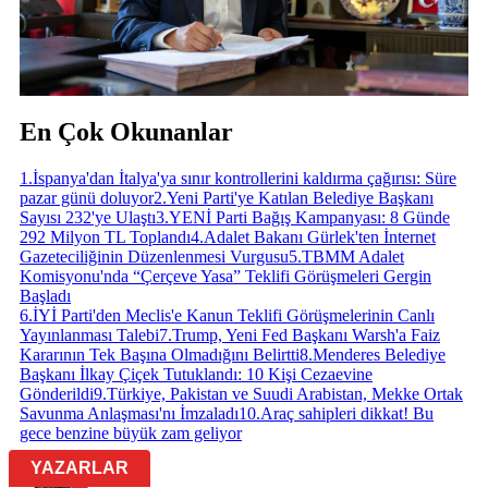
En Çok Okunanlar
1
.
İspanya'dan İtalya'ya sınır kontrollerini kaldırma çağırısı: Süre
pazar günü doluyor
2
.
Yeni Parti'ye Katılan Belediye Başkanı
Sayısı 232'ye Ulaştı
3
.
YENİ Parti Bağış Kampanyası: 8 Günde
292 Milyon TL Toplandı
4
.
Adalet Bakanı Gürlek'ten İnternet
Gazeteciliğinin Düzenlenmesi Vurgusu
5
.
TBMM Adalet
Komisyonu'nda “Çerçeve Yasa” Teklifi Görüşmeleri Gergin
Başladı
6
.
İYİ Parti'den Meclis'e Kanun Teklifi Görüşmelerinin Canlı
Yayınlanması Talebi
7
.
Trump, Yeni Fed Başkanı Warsh'a Faiz
Kararının Tek Başına Olmadığını Belirtti
8
.
Menderes Belediye
Başkanı İlkay Çiçek Tutuklandı: 10 Kişi Cezaevine
Gönderildi
9
.
Türkiye, Pakistan ve Suudi Arabistan, Mekke Ortak
Savunma Anlaşması'nı İmzaladı
10
.
Araç sahipleri dikkat! Bu
gece benzine büyük zam geliyor
YAZARLAR