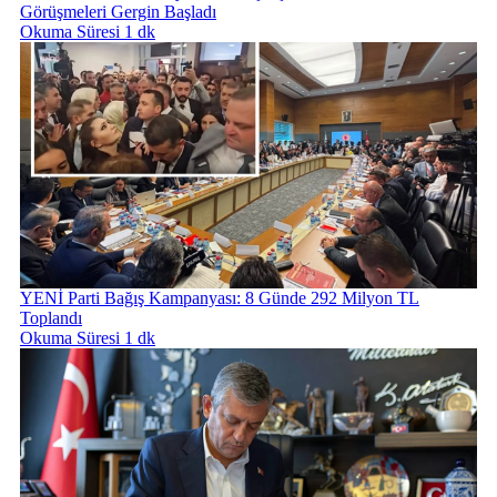
Görüşmeleri Gergin Başladı
Okuma Süresi 1 dk
YENİ Parti Bağış Kampanyası: 8 Günde 292 Milyon TL
Toplandı
Okuma Süresi 1 dk