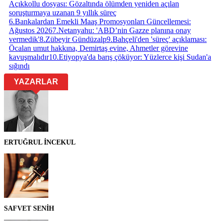
Açıkkollu dosyası: Gözaltında ölümden yeniden açılan
soruşturmaya uzanan 9 yıllık süreç
6
.
Bankalardan Emekli Maaş Promosyonları Güncellemesi:
Ağustos 2026
7
.
Netanyahu: 'ABD’nin Gazze planına onay
vermedik'
8
.
Zübeyir Gündüzalp
9
.
Bahçeli'den 'süreç' açıklaması:
Öcalan umut hakkına, Demirtaş evine, Ahmetler görevine
kavuşmalıdır
10
.
Etiyopya'da barış çöküyor: Yüzlerce kişi Sudan'a
sığındı
YAZARLAR
ERTUĞRUL İNCEKUL
SAFVET SENİH