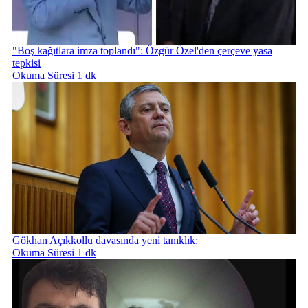
"Boş kağıtlara imza toplandı": Özgür Özel'den çerçeve yasa
tepkisi
Okuma Süresi 1 dk
Gökhan Açıkkollu davasında yeni tanıklık:
Okuma Süresi 1 dk