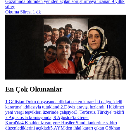
Gözaltında ölümden yeniden açılan soruşturmaya uzanan 9 yıllık
süreç
Okuma Süresi 1 dk
En Çok Okunanlar
1
.
Gülistan Doku dosyasında dikkat çeken karar: İki dalgıç 'delil
karartma' iddiasıyla tutuklandı
2
.
Döviz arayışı hızlandı: Hükümet
yeni vergi teşvikleri üzerinde çalışıyor
3
.
'Terörsüz Türkiye' teklifi
7 Ağustos'ta komisyonda, 9 Ağustos'ta Genel
Kurul'da
4
.
Kızıldeniz ısınıyor: Husiler Suudi tankerine saldırı
düzenlediklerini açıkladı
5
.
AYM'den ihlal kararı çıkan Gökhan