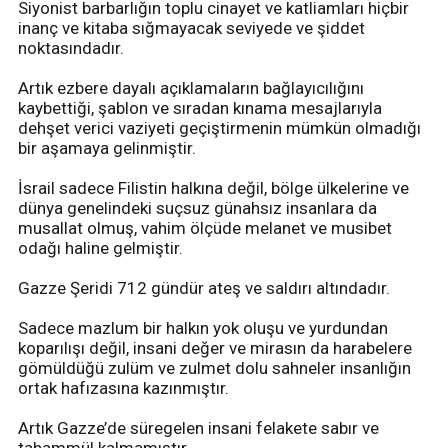
Siyonist barbarlığın toplu cinayet ve katliamları hiçbir
inanç ve kitaba sığmayacak seviyede ve şiddet
noktasındadır.
Artık ezbere dayalı açıklamaların bağlayıcılığını
kaybettiği, şablon ve sıradan kınama mesajlarıyla
dehşet verici vaziyeti geçiştirmenin mümkün olmadığı
bir aşamaya gelinmiştir.
İsrail sadece Filistin halkına değil, bölge ülkelerine ve
dünya genelindeki suçsuz günahsız insanlara da
musallat olmuş, vahim ölçüde melanet ve musibet
odağı haline gelmiştir.
Gazze Şeridi 712 gündür ateş ve saldırı altındadır.
Sadece mazlum bir halkın yok oluşu ve yurdundan
koparılışı değil, insani değer ve mirasın da harabelere
gömüldüğü zulüm ve zulmet dolu sahneler insanlığın
ortak hafızasına kazınmıştır.
Artık Gazze’de süregelen insani felakete sabır ve