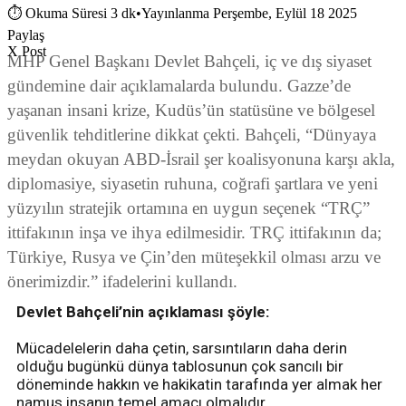
⏱
Okuma Süresi 3 dk
•
Yayınlanma Perşembe, Eylül 18 2025
Paylaş
X Post
MHP Genel Başkanı Devlet Bahçeli, iç ve dış siyaset
gündemine dair açıklamalarda bulundu. Gazze’de
yaşanan insani krize, Kudüs’ün statüsüne ve bölgesel
güvenlik tehditlerine dikkat çekti. Bahçeli, “Dünyaya
meydan okuyan ABD-İsrail şer koalisyonuna karşı akla,
diplomasiye, siyasetin ruhuna, coğrafi şartlara ve yeni
yüzyılın stratejik ortamına en uygun seçenek “TRÇ”
ittifakının inşa ve ihya edilmesidir. TRÇ ittifakının da;
Türkiye, Rusya ve Çin’den müteşekkil olması arzu ve
önerimizdir.” ifadelerini kullandı.
Devlet Bahçeli’nin açıklaması şöyle:
Mücadelelerin daha çetin, sarsıntıların daha derin
olduğu bugünkü dünya tablosunun çok sancılı bir
döneminde hakkın ve hakikatin tarafında yer almak her
namus insanın temel amacı olmalıdır.