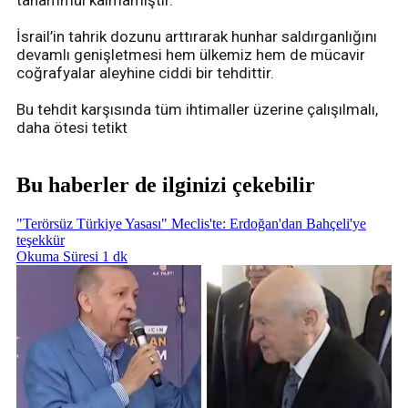
tahammül kalmamıştır.
İsrail’in tahrik dozunu arttırarak hunhar saldırganlığını
devamlı genişletmesi hem ülkemiz hem de mücavir
coğrafyalar aleyhine ciddi bir tehdittir.
Bu tehdit karşısında tüm ihtimaller üzerine çalışılmalı,
daha ötesi tetikt
Bu haberler de ilginizi çekebilir
"Terörsüz Türkiye Yasası" Meclis'te: Erdoğan'dan Bahçeli'ye
teşekkür
Okuma Süresi 1 dk