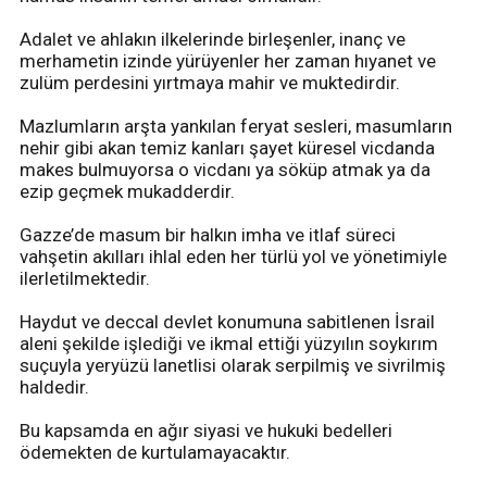
Adalet ve ahlakın ilkelerinde birleşenler, inanç ve
merhametin izinde yürüyenler her zaman hıyanet ve
zulüm perdesini yırtmaya mahir ve muktedirdir.
Mazlumların arşta yankılan feryat sesleri, masumların
nehir gibi akan temiz kanları şayet küresel vicdanda
makes bulmuyorsa o vicdanı ya söküp atmak ya da
ezip geçmek mukadderdir.
Gazze’de masum bir halkın imha ve itlaf süreci
vahşetin akılları ihlal eden her türlü yol ve yönetimiyle
ilerletilmektedir.
Haydut ve deccal devlet konumuna sabitlenen İsrail
aleni şekilde işlediği ve ikmal ettiği yüzyılın soykırım
suçuyla yeryüzü lanetlisi olarak serpilmiş ve sivrilmiş
haldedir.
Bu kapsamda en ağır siyasi ve hukuki bedelleri
ödemekten de kurtulamayacaktır.