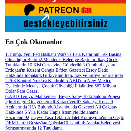
En Çok Okunanlar
1
.
Trump, Yeni Fed Başkanı Warsh'a Faiz Kararının Tek Başına
Olmadığını Belirtti
2
.
Menderes Belediye Başkanı İlkay Çiçek
Tutuklandı: 10 Kişi Cezaevine Gönderildi
3
.
Cumhurbaşkanı
Erdoğan'ın Kuzeni Cengiz Er'den Gazeteci Ersoy Dede
Hakkında İddialar
4
.
Türkiye'nin İran, Irak ve Suriye Sınırlarında
2.763 Kontrol Noktası Kaldırıldı
5
.
ABD'nin New Mexico
Eyaletinde Meta'ya Çocuk Güvenliği İhlalinden 567 Milyon
Dolar Para Cezası
6
.
ABD Temyiz Mahkemesi, Beyaz Saray Balo Salonu Projesi
İçin Kongre Onayı Gerekli Kararı Verdi
7
.
Sakarya Kocaali
Açıklarında İHA Bulundu
8
.
İstanbul'da Gazeteci Ali Çağatay
Hakkında 5 Yıla Kadar Hapis İstemiyle İddianame
Hazırlandı
9
.
Çerçeve Yasa Teklifi Adalet Komisyonu'ndan Geçti;
DEM Partili Beştaş'tan Çağrılar
10
.
İstanbul: Avcılar Belediyesi
Soruşturmasında 12 Tutuklama