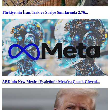
Türkiye'nin İran, Irak ve Suriye Sınırlarında 2.76...
ABD'nin New Mexico Eyaletinde Meta'ya Çocuk Güvenl...