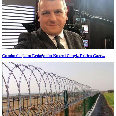
Cumhurbaşkanı Erdoğan'ın Kuzeni Cengiz Er'den Gaze...