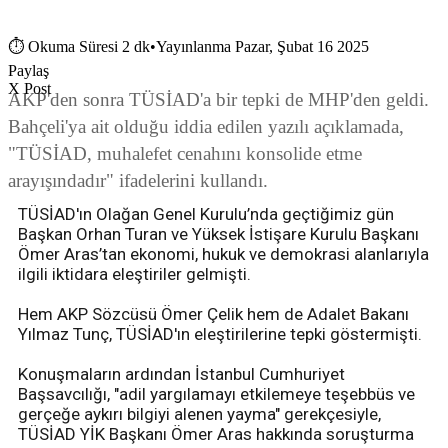
⏱
Okuma Süresi 2 dk
•
Yayınlanma Pazar, Şubat 16 2025
Paylaş
X Post
AKP'den sonra TÜSİAD'a bir tepki de MHP'den geldi.
Bahçeli'ya ait olduğu iddia edilen yazılı açıklamada,
"TÜSİAD, muhalefet cenahını konsolide etme
arayışındadır" ifadelerini kullandı.
TÜSİAD'ın Olağan Genel Kurulu’nda geçtiğimiz gün
Başkan Orhan Turan ve Yüksek İstişare Kurulu Başkanı
Ömer Aras’tan ekonomi, hukuk ve demokrasi alanlarıyla
ilgili iktidara eleştiriler gelmişti.
Hem AKP Sözcüsü Ömer Çelik hem de Adalet Bakanı
Yılmaz Tunç, TÜSİAD'ın eleştirilerine tepki göstermişti.
Konuşmaların ardından İstanbul Cumhuriyet
Başsavcılığı, "adil yargılamayı etkilemeye teşebbüs ve
gerçeğe aykırı bilgiyi alenen yayma" gerekçesiyle,
TÜSİAD YİK Başkanı Ömer Aras hakkında soruşturma