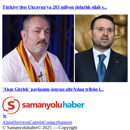
Türkiye'den Ukrayna'ya 283 milyon dolarlık silah s...
'Akın Gürlek' paylaşımı sonrası ultrAslan tribün l...
About
Services
Careers
Contact
Support
© Samanyoluhaber
© 2025 — Copyright