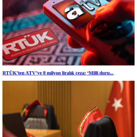
RTÜK’ten ATV’ye 8 milyon liralık ceza: ‘Milli duru...