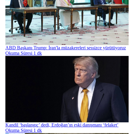
ABD Başkanı Trump: İran'la müzakereleri sessizce yürütüyoruz
Okuma Süresi 1 dk
Kandil ‘başlangıç’ dedi, Erdoğan’ın eski danışmanı ‘felaket’
Okuma Süresi 1 dk