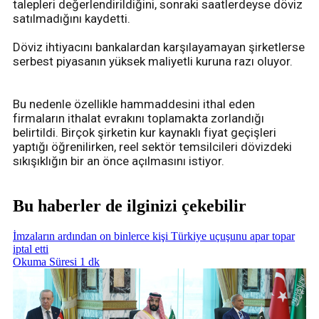
talepleri değerlendirildiğini, sonraki saatlerdeyse döviz
satılmadığını kaydetti.
Döviz ihtiyacını bankalardan karşılayamayan şirketlerse
serbest piyasanın yüksek maliyetli kuruna razı oluyor.
Bu nedenle özellikle hammaddesini ithal eden
firmaların ithalat evrakını toplamakta zorlandığı
belirtildi. Birçok şirketin kur kaynaklı fiyat geçişleri
yaptığı öğrenilirken, reel sektör temsilcileri dövizdeki
sıkışıklığın bir an önce açılmasını istiyor.
Bu haberler de ilginizi çekebilir
İmzaların ardından on binlerce kişi Türkiye uçuşunu apar topar
iptal etti
Okuma Süresi 1 dk