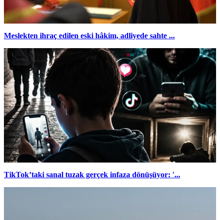
Meslekten ihraç edilen eski hâkim, adliyede sahte ...
TikTok’taki sanal tuzak gerçek infaza dönüşüyor: '...