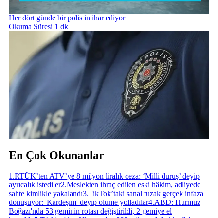
Her dört günde bir polis intihar ediyor
Okuma Süresi 1 dk
En Çok Okunanlar
1
.
RTÜK’ten ATV’ye 8 milyon liralık ceza: ‘Milli duruş’ deyip
ayrıcalık istediler
2
.
Meslekten ihraç edilen eski hâkim, adliyede
sahte kimlikle yakalandı
3
.
TikTok’taki sanal tuzak gerçek infaza
dönüşüyor: 'Kardeşim' deyip ölüme yolladılar
4
.
ABD: Hürmüz
Boğazı'nda 53 geminin rotası değiştirildi, 2 gemiye el