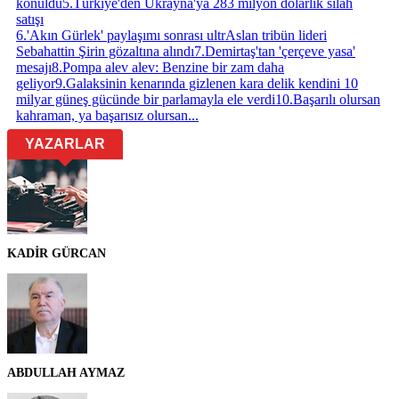
konuldu
5
.
Türkiye'den Ukrayna'ya 283 milyon dolarlık silah
satışı
6
.
'Akın Gürlek' paylaşımı sonrası ultrAslan tribün lideri
Sebahattin Şirin gözaltına alındı
7
.
Demirtaş'tan 'çerçeve yasa'
mesajı
8
.
Pompa alev alev: Benzine bir zam daha
geliyor
9
.
Galaksinin kenarında gizlenen kara delik kendini 10
milyar güneş gücünde bir parlamayla ele verdi
10
.
Başarılı olursan
kahraman, ya başarısız olursan...
YAZARLAR
KADİR GÜRCAN
ABDULLAH AYMAZ