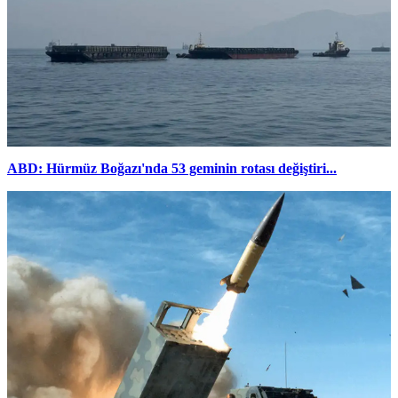
ABD: Hürmüz Boğazı'nda 53 geminin rotası değiştiri...