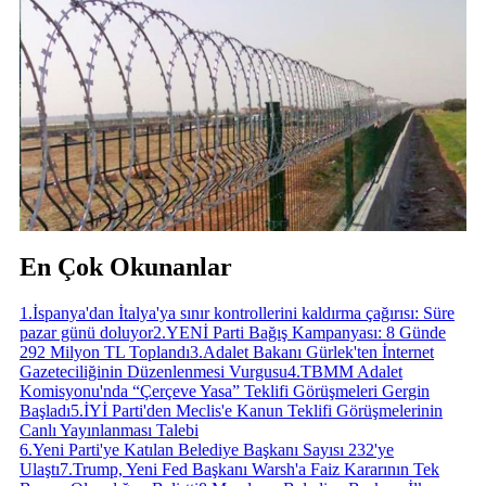
En Çok Okunanlar
1
.
İspanya'dan İtalya'ya sınır kontrollerini kaldırma çağırısı: Süre
pazar günü doluyor
2
.
YENİ Parti Bağış Kampanyası: 8 Günde
292 Milyon TL Toplandı
3
.
Adalet Bakanı Gürlek'ten İnternet
Gazeteciliğinin Düzenlenmesi Vurgusu
4
.
TBMM Adalet
Komisyonu'nda “Çerçeve Yasa” Teklifi Görüşmeleri Gergin
Başladı
5
.
İYİ Parti'den Meclis'e Kanun Teklifi Görüşmelerinin
Canlı Yayınlanması Talebi
6
.
Yeni Parti'ye Katılan Belediye Başkanı Sayısı 232'ye
Ulaştı
7
.
Trump, Yeni Fed Başkanı Warsh'a Faiz Kararının Tek