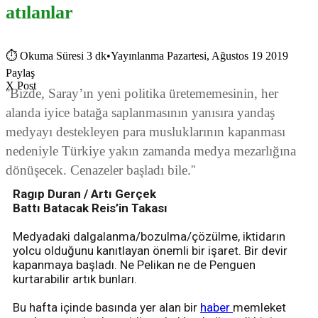
atılanlar
⏱
Okuma Süresi 3 dk
•
Yayınlanma Pazartesi, Ağustos 19 2019
Paylaş
X Post
''Bizde, Saray’ın yeni politika üretememesinin, her
alanda iyice batağa saplanmasının yanısıra yandaş
medyayı destekleyen para musluklarının kapanması
nedeniyle Türkiye yakın zamanda medya mezarlığına
dönüşecek. Cenazeler başladı bile.''
Ragıp Duran / Artı Gerçek
Battı Batacak Reis’in Takası
Medyadaki dalgalanma/bozulma/çözülme, iktidarın
yolcu olduğunu kanıtlayan önemli bir işaret. Bir devir
kapanmaya başladı. Ne Pelikan ne de Penguen
kurtarabilir artık bunları.
Bu hafta içinde basında yer alan bir
haber
memleket