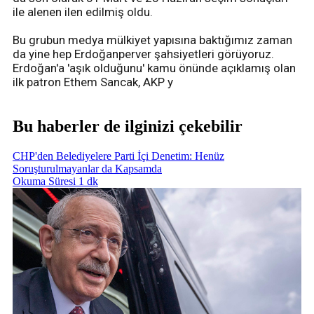
ile alenen ilen edilmiş oldu.
Bu grubun medya mülkiyet yapısına baktığımız zaman
da yine hep Erdoğanperver şahsiyetleri görüyoruz.
Erdoğan'a 'aşık olduğunu' kamu önünde açıklamış olan
ilk patron Ethem Sancak, AKP y
Bu haberler de ilginizi çekebilir
CHP'den Belediyelere Parti İçi Denetim: Henüz
Soruşturulmayanlar da Kapsamda
Okuma Süresi 1 dk