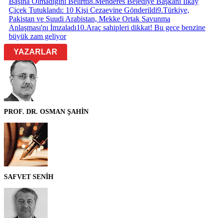
Başına Olmadığını Belirtti
8
.
Menderes Belediye Başkanı İlkay
Çiçek Tutuklandı: 10 Kişi Cezaevine Gönderildi
9
.
Türkiye,
Pakistan ve Suudi Arabistan, Mekke Ortak Savunma
Anlaşması'nı İmzaladı
10
.
Araç sahipleri dikkat! Bu gece benzine
büyük zam geliyor
YAZARLAR
PROF. DR. OSMAN ŞAHİN
SAFVET SENİH