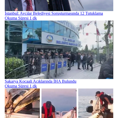
İstanbul: Avcılar Belediyesi Soruşturmasında 12 Tutuklama
Okuma Süresi 1 dk
Sakarya Kocaali Açıklarında İHA Bulundu
Okuma Süresi 1 dk