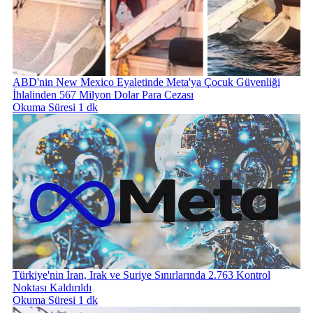
ABD'nin New Mexico Eyaletinde Meta'ya Çocuk Güvenliği
İhlalinden 567 Milyon Dolar Para Cezası
Okuma Süresi 1 dk
Türkiye'nin İran, Irak ve Suriye Sınırlarında 2.763 Kontrol
Noktası Kaldırıldı
Okuma Süresi 1 dk