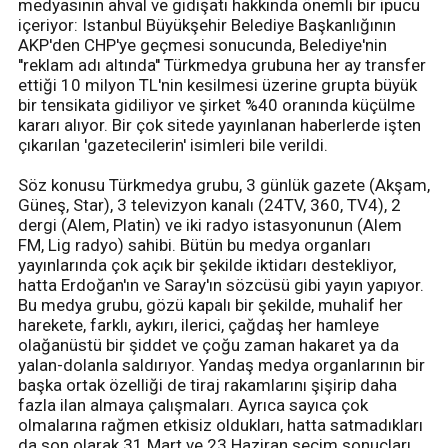
medyasının ahval ve gidişatı hakkında önemli bir ipucu
içeriyor: Istanbul Büyükşehir Belediye Başkanlığının
AKP'den CHP'ye geçmesi sonucunda, Belediye'nin
''reklam adı altında'' Türkmedya grubuna her ay transfer
ettiği 10 milyon TL'nin kesilmesi üzerine grupta büyük
bir tensikata gidiliyor ve şirket %40 oranında küçülme
kararı alıyor. Bir çok sitede yayınlanan haberlerde işten
çıkarılan 'gazetecilerin' isimleri bile verildi.
Söz konusu Türkmedya grubu, 3 günlük gazete (Akşam,
Güneş, Star), 3 televizyon kanalı (24TV, 360, TV4), 2
dergi (Alem, Platin) ve iki radyo istasyonunun (Alem
FM, Lig radyo) sahibi. Bütün bu medya organları
yayınlarında çok açık bir şekilde iktidarı destekliyor,
hatta Erdoğan'ın ve Saray'ın sözcüsü gibi yayın yapıyor.
Bu medya grubu, gözü kapalı bir şekilde, muhalif her
harekete, farklı, aykırı, ilerici, çağdaş her hamleye
olağanüstü bir şiddet ve çoğu zaman hakaret ya da
yalan-dolanla saldırıyor. Yandaş medya organlarının bir
başka ortak özelliği de tiraj rakamlarını şişirip daha
fazla ilan almaya çalışmaları. Ayrıca sayıca çok
olmalarına rağmen etkisiz oldukları, hatta satmadıkları
da son olarak 31 Mart ve 23 Haziran seçim sonuçları