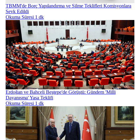
TBMM'de Borç Yapılandırma ve Silme Teklifleri Komisyonlara
Sevk Edildi
Okuma Süresi 1 dk
Erdoğan ve Bahçeli Beştepe'de Görüştü: Gündem 'Milli
Dayanışma' Yasa Teklifi
Okuma Süresi 1 dk