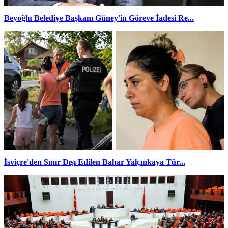
Beyoğlu Belediye Başkanı Güney'in Göreve İadesi Re...
İsviçre'den Sınır Dışı Edilen Bahar Yalçınkaya Tür...