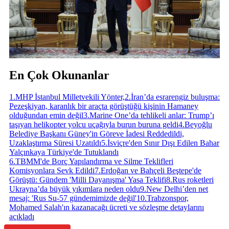
En Çok Okunanlar
1
.
MHP İstanbul Milletvekili Yönter,
2
.
İran’da esrarengiz buluşma:
Pezeşkiyan, karanlık bir araçta görüştüğü kişinin Hamaney
olduğundan emin değil
3
.
Marine One’da tehlikeli anlar: Trump’ı
taşıyan helikopter yolcu uçağıyla burun buruna geldi
4
.
Beyoğlu
Belediye Başkanı Güney'in Göreve İadesi Reddedildi,
Uzaklaştırma Süresi Uzatıldı
5
.
İsviçre'den Sınır Dışı Edilen Bahar
Yalçınkaya Türkiye'de Tutuklandı
6
.
TBMM'de Borç Yapılandırma ve Silme Teklifleri
Komisyonlara Sevk Edildi
7
.
Erdoğan ve Bahçeli Beştepe'de
Görüştü: Gündem 'Milli Dayanışma' Yasa Teklifi
8
.
Rus roketleri
Ukrayna’da büyük yıkımlara neden oldu
9
.
New Delhi’den net
mesaj: 'Rus Su-57 gündemimizde değil'
10
.
Trabzonspor,
Mohamed Salah'ın kazanacağı ücreti ve sözleşme detaylarını
açıkladı