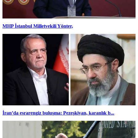
MHP İstanbul Milletvekili Yönter,
İran’da esrarengiz buluşma: Pezeşkiyan, karanlık b...