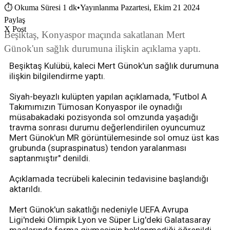
⏱
Okuma Süresi 1 dk
•
Yayınlanma Pazartesi, Ekim 21 2024
Paylaş
X Post
Beşiktaş, Konyaspor maçında sakatlanan Mert
Günok'un sağlık durumuna ilişkin açıklama yaptı.
Beşiktaş Kulübü, kaleci Mert Günok'un sağlık durumuna
ilişkin bilgilendirme yaptı.
Siyah-beyazlı kulüpten yapılan açıklamada, "Futbol A
Takımımızın Tümosan Konyaspor ile oynadığı
müsabakadaki pozisyonda sol omzunda yaşadığı
travma sonrası durumu değerlendirilen oyuncumuz
Mert Günok'un MR görüntülemesinde sol omuz üst kas
grubunda (supraspinatus) tendon yaralanması
saptanmıştır" denildi.
Açıklamada tecrübeli kalecinin tedavisine başlandığı
aktarıldı.
Mert Günok'un sakatlığı nedeniyle UEFA Avrupa
Ligi'ndeki Olimpik Lyon ve Süper Lig'deki Galatasaray