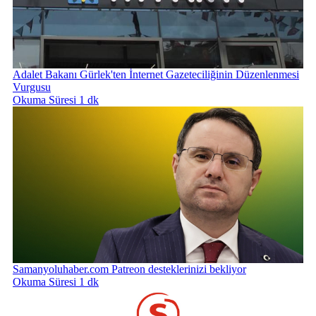
Adalet Bakanı Gürlek'ten İnternet Gazeteciliğinin Düzenlenmesi
Vurgusu
Okuma Süresi 1 dk
Samanyoluhaber.com Patreon desteklerinizi bekliyor
Okuma Süresi 1 dk