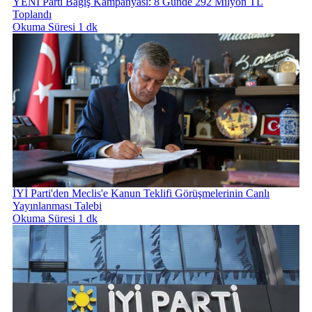
YENİ Parti Bağış Kampanyası: 8 Günde 292 Milyon TL
Toplandı
Okuma Süresi 1 dk
İYİ Parti'den Meclis'e Kanun Teklifi Görüşmelerinin Canlı
Yayınlanması Talebi
Okuma Süresi 1 dk