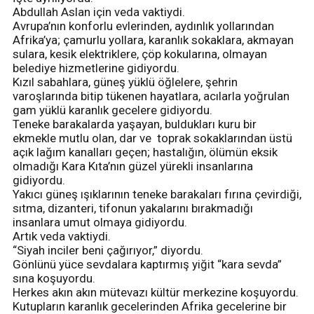
Abdullah Aslan için veda vaktiydi.
Avrupa’nın konforlu evlerinden, aydınlık yollarından
Afrika’ya; çamurlu yollara, karanlık sokaklara, akmayan
sulara, kesik elektriklere, çöp kokularına, olmayan
belediye hizmetlerine gidiyordu.
Kızıl sabahlara, güneş yüklü öğlelere, şehrin
varoşlarında bitip tükenen hayatlara, acılarla yoğrulan
gam yüklü karanlık gecelere gidiyordu.
Teneke barakalarda yaşayan, buldukları kuru bir
ekmekle mutlu olan, dar ve toprak sokaklarından üstü
açık lağım kanalları geçen; hastalığın, ölümün eksik
olmadığı Kara Kıta’nın güzel yürekli insanlarına
gidiyordu.
Yakıcı güneş ışıklarının teneke barakaları fırına çevirdiği,
sıtma, dizanteri, tifonun yakalarını bırakmadığı
insanlara umut olmaya gidiyordu.
Artık veda vaktiydi.
“Siyah inciler beni çağırıyor,” diyordu.
Gönlünü yüce sevdalara kaptırmış yiğit “kara sevda”
sına koşuyordu.
Herkes akın akın mütevazı kültür merkezine koşuyordu.
Kutupların karanlık gecelerinden Afrika gecelerine bir