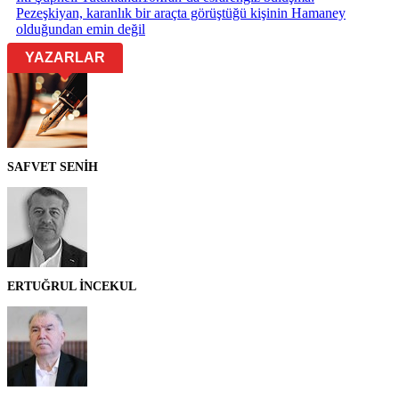
Pezeşkiyan, karanlık bir araçta görüştüğü kişinin Hamaney
olduğundan emin değil
YAZARLAR
SAFVET SENİH
ERTUĞRUL İNCEKUL