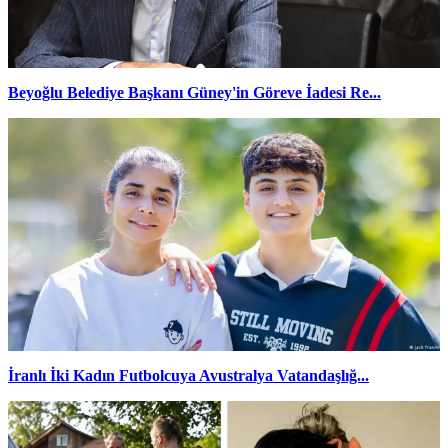
Beyoğlu Belediye Başkanı Güney'in Göreve İadesi Re...
İranlı İki Kadın Futbolcuya Avustralya Vatandaşlığ...