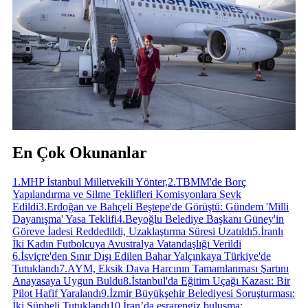
En Çok Okunanlar
1
.
MHP İstanbul Milletvekili Yönter,
2
.
TBMM'de Borç
Yapılandırma ve Silme Teklifleri Komisyonlara Sevk
Edildi
3
.
Erdoğan ve Bahçeli Beştepe'de Görüştü: Gündem 'Milli
Dayanışma' Yasa Teklifi
4
.
Beyoğlu Belediye Başkanı Güney'in
Göreve İadesi Reddedildi, Uzaklaştırma Süresi Uzatıldı
5
.
İranlı
İki Kadın Futbolcuya Avustralya Vatandaşlığı Verildi
6
.
İsviçre'den Sınır Dışı Edilen Bahar Yalçınkaya Türkiye'de
Tutuklandı
7
.
AYM, Eksik Dava Harcının Tamamlanması Şartını
Anayasaya Uygun Buldu
8
.
İstanbul'da Eğitim Uçağı Kazası: Bir
Pilot Hafif Yaralandı
9
.
İzmir Büyükşehir Belediyesi Soruşturması:
İki Şüpheli Tutuklandı
10
.
İran’da esrarengiz buluşma: