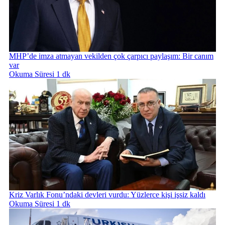
MHP’de imza atmayan vekilden çok çarpıcı paylaşım: Bir canım
var
Okuma Süresi 1 dk
Kriz Varlık Fonu’ndaki devleri vurdu: Yüzlerce kişi işsiz kaldı
Okuma Süresi 1 dk