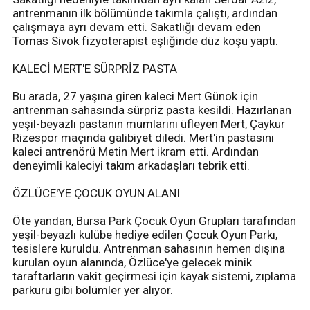
antrenmanın ilk bölümünde takımla çalıştı, ardından
çalışmaya ayrı devam etti. Sakatlığı devam eden
Tomas Sivok fizyoterapist eşliğinde düz koşu yaptı.
KALECİ MERT'E SÜRPRİZ PASTA
Bu arada, 27 yaşına giren kaleci Mert Günok için
antrenman sahasında sürpriz pasta kesildi. Hazırlanan
yeşil-beyazlı pastanın mumlarını üfleyen Mert, Çaykur
Rizespor maçında galibiyet diledi. Mert'in pastasını
kaleci antrenörü Metin Mert ikram etti. Ardından
deneyimli kaleciyi takım arkadaşları tebrik etti.
ÖZLÜCE'YE ÇOCUK OYUN ALANI
Öte yandan, Bursa Park Çocuk Oyun Grupları tarafından
yeşil-beyazlı kulübe hediye edilen Çocuk Oyun Parkı,
tesislere kuruldu. Antrenman sahasının hemen dışına
kurulan oyun alanında, Özlüce'ye gelecek minik
taraftarların vakit geçirmesi için kayak sistemi, zıplama
parkuru gibi bölümler yer alıyor.