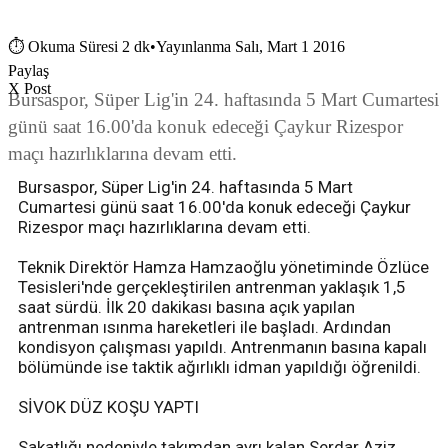
⏱
Okuma Süresi 2 dk
•
Yayınlanma Salı, Mart 1 2016
Paylaş
X Post
Bursaspor, Süper Lig'in 24. haftasında 5 Mart Cumartesi
günü saat 16.00'da konuk edeceği Çaykur Rizespor
maçı hazırlıklarına devam etti.
Bursaspor, Süper Lig'in 24. haftasında 5 Mart
Cumartesi günü saat 16.00'da konuk edeceği Çaykur
Rizespor maçı hazırlıklarına devam etti.
Teknik Direktör Hamza Hamzaoğlu yönetiminde Özlüce
Tesisleri'nde gerçekleştirilen antrenman yaklaşık 1,5
saat sürdü. İlk 20 dakikası basına açık yapılan
antrenman ısınma hareketleri ile başladı. Ardından
kondisyon çalışması yapıldı. Antrenmanın basına kapalı
bölümünde ise taktik ağırlıklı idman yapıldığı öğrenildi.
SİVOK DÜZ KOŞU YAPTI
Sakatlığı nedeniyle takımdan ayrı kalan Serdar Aziz,