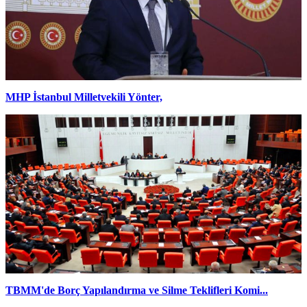
MHP İstanbul Milletvekili Yönter,
TBMM'de Borç Yapılandırma ve Silme Teklifleri Komi...