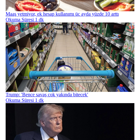
Maaş yetmiyor, ek hesap kullanımı üç ayda yüzde 10 arttı
Okuma Süresi 1 dk
Trump: 'Bence savaş çok yakında bitecek'
Okuma Süresi 1 dk