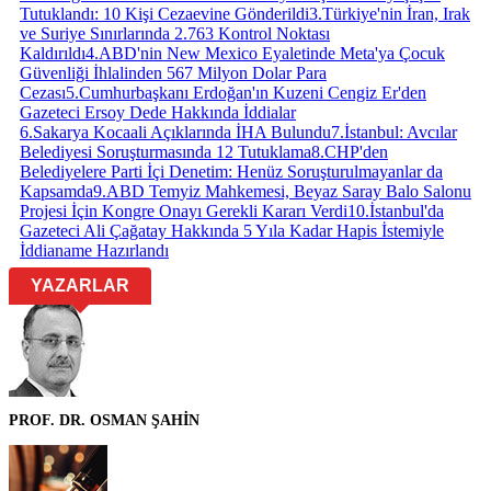
Tutuklandı: 10 Kişi Cezaevine Gönderildi
3
.
Türkiye'nin İran, Irak
ve Suriye Sınırlarında 2.763 Kontrol Noktası
Kaldırıldı
4
.
ABD'nin New Mexico Eyaletinde Meta'ya Çocuk
Güvenliği İhlalinden 567 Milyon Dolar Para
Cezası
5
.
Cumhurbaşkanı Erdoğan'ın Kuzeni Cengiz Er'den
Gazeteci Ersoy Dede Hakkında İddialar
6
.
Sakarya Kocaali Açıklarında İHA Bulundu
7
.
İstanbul: Avcılar
Belediyesi Soruşturmasında 12 Tutuklama
8
.
CHP'den
Belediyelere Parti İçi Denetim: Henüz Soruşturulmayanlar da
Kapsamda
9
.
ABD Temyiz Mahkemesi, Beyaz Saray Balo Salonu
Projesi İçin Kongre Onayı Gerekli Kararı Verdi
10
.
İstanbul'da
Gazeteci Ali Çağatay Hakkında 5 Yıla Kadar Hapis İstemiyle
İddianame Hazırlandı
YAZARLAR
PROF. DR. OSMAN ŞAHİN