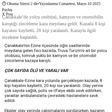
⏱
Okuma Süresi 2 dk
•
Yayınlanma Cumartesi, Mayıs 10 2025
Paylaş
X Post
Çanakkale’de yolcu otobüsü, kamyon ve otomobilin
karıştığı zincirleme kaza meydana geldi. Kazada 8 kişi
hayatını kaybetti, 20 kişi yaralandı. Kazayla ilgili
inceleme başlatıldı.
Çanakkale'nin Ezine ilçesinde öğle saatlerinde
meydana gelen feci kazada, Truva Turizm'e ait bir yolcu
otobüsü, tomruk yüklü bir kamyon ve bir otomobil
zincirleme kazaya karıştı.
ÇOK SAYIDA ÖLÜ VE YARALI VAR
Çanakkale-Ezine kara yolunda gerçekleşen kazada, 8
kişi hayatını kaybetti, 20 kişi ise yaralandı. Olay yerine
çok sayıda sağlık, polis ve itfaiye ekibi sevk edilirken,
yaralılar ambulanslarla çevredeki hastanelere sevk
edildi.
Ekipler olay yerinde çalışmalarını sürdürürken, kazanın