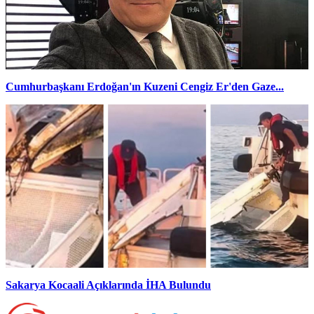
Cumhurbaşkanı Erdoğan'ın Kuzeni Cengiz Er'den Gaze...
Sakarya Kocaali Açıklarında İHA Bulundu