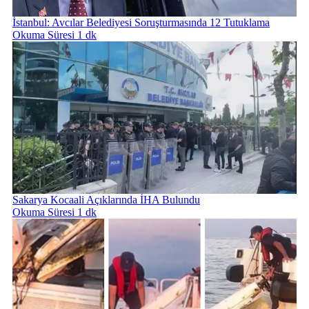
İstanbul: Avcılar Belediyesi Soruşturmasında 12 Tutuklama
Okuma Süresi 1 dk
Sakarya Kocaali Açıklarında İHA Bulundu
Okuma Süresi 1 dk