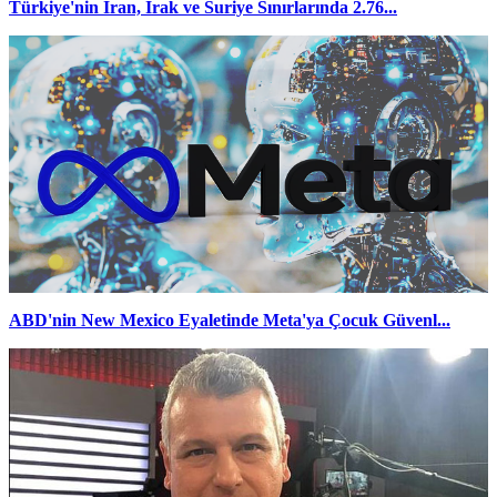
Türkiye'nin İran, Irak ve Suriye Sınırlarında 2.76...
ABD'nin New Mexico Eyaletinde Meta'ya Çocuk Güvenl...