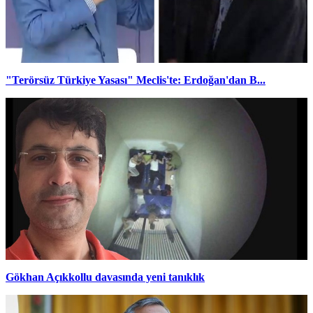
"Terörsüz Türkiye Yasası" Meclis'te: Erdoğan'dan B...
Gökhan Açıkkollu davasında yeni tanıklık