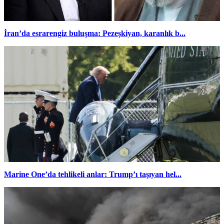
İran’da esrarengiz buluşma: Pezeşkiyan, karanlık b...
Marine One’da tehlikeli anlar: Trump’ı taşıyan hel...