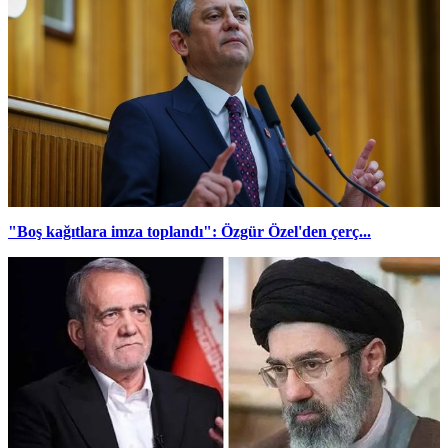
"Boş kağıtlara imza toplandı": Özgür Özel'den çerç...