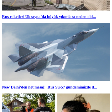
Rus roketleri Ukrayna’da büyük yıkımlara neden old...
New Delhi’den net mesaj: 'Rus Su-57 gündemimizde d...