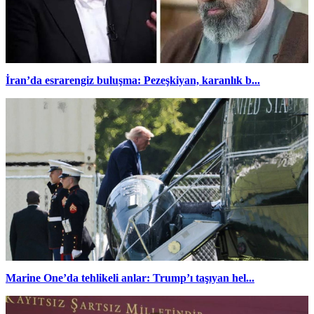
İran’da esrarengiz buluşma: Pezeşkiyan, karanlık b...
Marine One’da tehlikeli anlar: Trump’ı taşıyan hel...