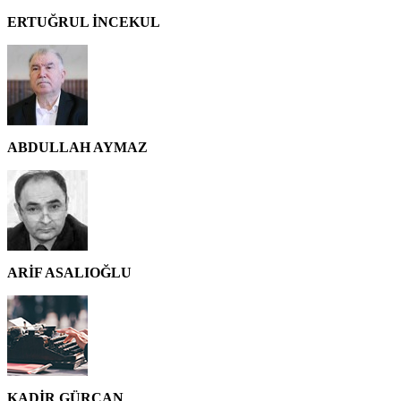
ERTUĞRUL İNCEKUL
ABDULLAH AYMAZ
ARİF ASALIOĞLU
KADİR GÜRCAN