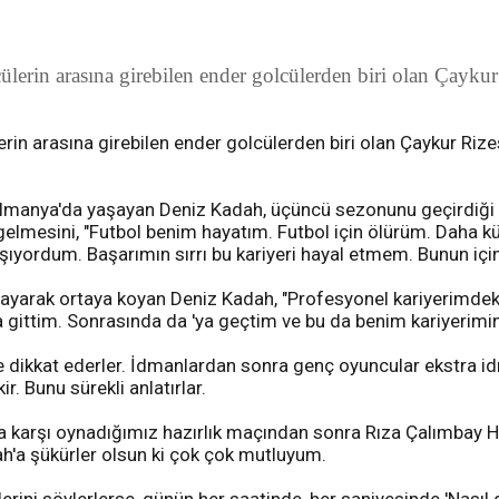
erin arasına girebilen ender golcülerden biri olan Çaykur 
n arasına girebilen ender golcülerden biri olan Çaykur Rizes
 Almanya'da yaşayan Deniz Kadah, üçüncü sezonunu geçirdiği 
elmesini, "Futbol benim hayatım. Futbol için ölürüm. Daha k
ordum. Başarımın sırrı bu kariyeri hayal etmem. Bunun için ço
aşayarak ortaya koyan Deniz Kadah, "Profesyonel kariyerimdeki
 gittim. Sonrasında da 'ya geçtim ve bu da benim kariyerimin
e dikkat ederler. İdmanlardan sonra genç oyuncular ekstra idm
. Bunu sürekli anlatırlar.
 karşı oynadığımız hazırlık maçından sonra Rıza Çalımbay Hoc
ah'a şükürler olsun ki çok çok mutluyum.