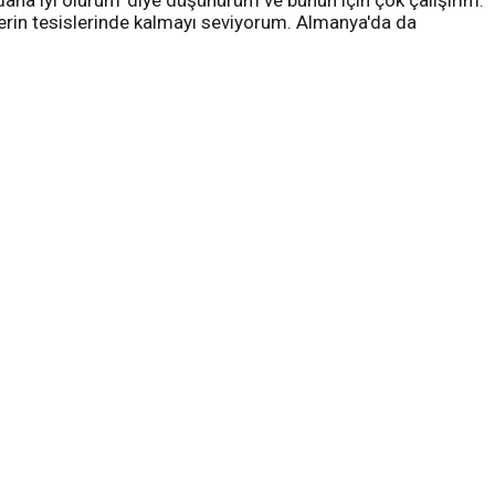
 daha iyi olurum' diye düşünürüm ve bunun için çok çalışırım.
lerin tesislerinde kalmayı seviyorum. Almanya'da da