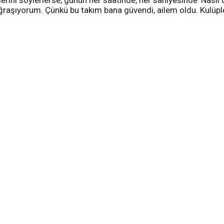
erini söylerlerse, günün her saatinde, her saniyesinde 'Nasıl
 uğraşıyorum. Çünkü bu takım bana güvendi, ailem oldu. Kulüp