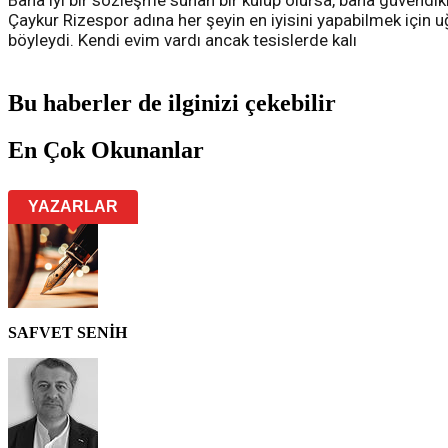
Bana iyi bir sözleşme sunan bir kulüp olursa, bana güvendikl
Çaykur Rizespor adına her şeyin en iyisini yapabilmek için
böyleydi. Kendi evim vardı ancak tesislerde kalı
Bu haberler de ilginizi çekebilir
En Çok Okunanlar
YAZARLAR
SAFVET SENİH