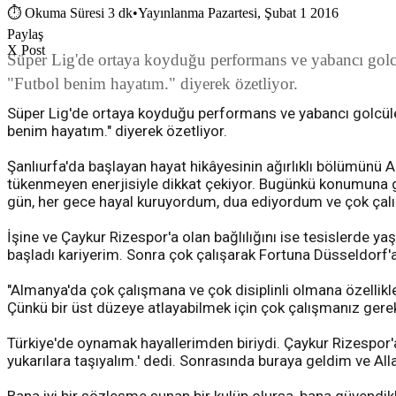
⏱
Okuma Süresi 3 dk
•
Yayınlanma Pazartesi, Şubat 1 2016
Paylaş
X Post
Süper Lig'de ortaya koyduğu performans ve yabancı golcül
"Futbol benim hayatım." diyerek özetliyor.
Süper Lig'de ortaya koyduğu performans ve yabancı golcüleri
benim hayatım." diyerek özetliyor.
Şanlıurfa'da başlayan hayat hikâyesinin ağırlıklı bölümünü
tükenmeyen enerjisiyle dikkat çekiyor. Bugünkü konumuna g
gün, her gece hayal kuruyordum, dua ediyordum ve çok çalışıy
İşine ve Çaykur Rizespor'a olan bağlılığını ise tesislerde y
başladı kariyerim. Sonra çok çalışarak Fortuna Düsseldorf'a
"Almanya'da çok çalışmana ve çok disiplinli olmana özellikl
Çünkü bir üst düzeye atlayabilmek için çok çalışmanız gerekir
Türkiye'de oynamak hayallerimden biriydi. Çaykur Rizespor'a
yukarılara taşıyalım.' dedi. Sonrasında buraya geldim ve All