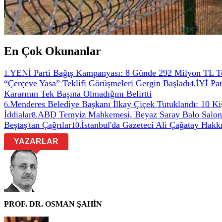
En Çok Okunanlar
YENİ Parti Bağış Kampanyası: 8 Günde 292 Milyon TL T
1
.
“Çerçeve Yasa” Teklifi Görüşmeleri Gergin Başladı
İYİ Par
4
.
Kararının Tek Başına Olmadığını Belirtti
Menderes Belediye Başkanı İlkay Çiçek Tutuklandı: 10 Ki
6
.
İddialar
ABD Temyiz Mahkemesi, Beyaz Saray Balo Salonu 
8
.
Beştaş'tan Çağrılar
İstanbul'da Gazeteci Ali Çağatay Hakk
10
.
YAZARLAR
PROF. DR. OSMAN ŞAHİN