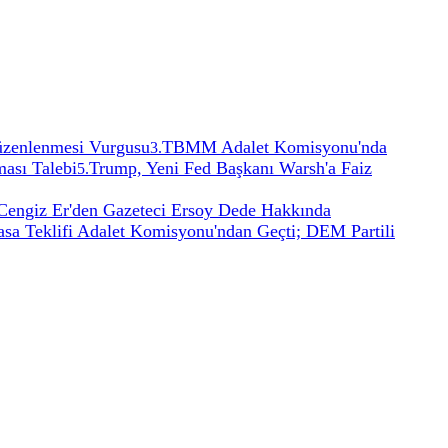
Düzenlenmesi Vurgusu
TBMM Adalet Komisyonu'nda
3
.
ması Talebi
Trump, Yeni Fed Başkanı Warsh'a Faiz
5
.
Cengiz Er'den Gazeteci Ersoy Dede Hakkında
asa Teklifi Adalet Komisyonu'ndan Geçti; DEM Partili