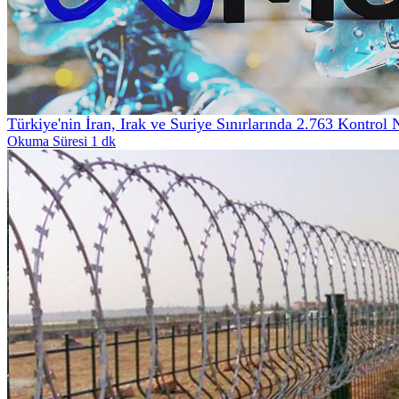
Türkiye'nin İran, Irak ve Suriye Sınırlarında 2.763 Kontrol 
Okuma Süresi 1 dk