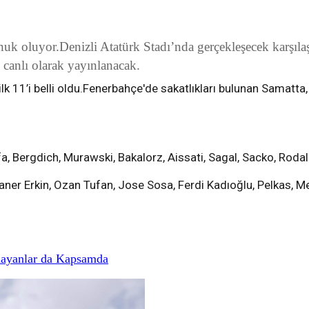
onuk oluyor.Denizli Atatürk Stadı’nda gerçekleşecek karşı
anlı olarak yayınlanacak.
k 11’i belli oldu.Fenerbahçe'de sakatlıkları bulunan Samatta,
a, Bergdich, Murawski, Bakalorz, Aissati, Sagal, Sacko, Roda
aner Erkin, Ozan Tufan, Jose Sosa, Ferdi Kadıoğlu, Pelkas, 
mayanlar da Kapsamda