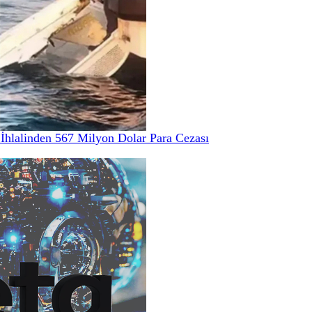
hlalinden 567 Milyon Dolar Para Cezası