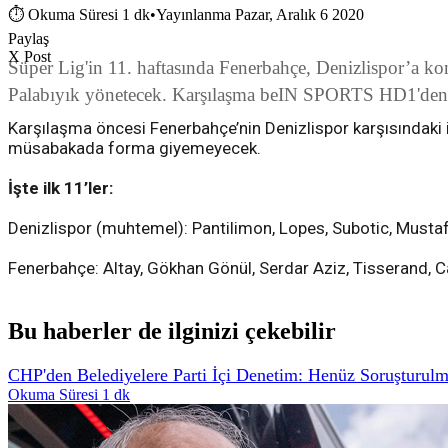
⏱
Okuma Süresi 1 dk
•
Yayınlanma Pazar, Aralık 6 2020
Paylaş
X Post
Süper Lig'in 11. haftasında Fenerbahçe, Denizlispor’a k
Palabıyık yönetecek. Karşılaşma beIN SPORTS HD1'den c
Karşılaşma öncesi Fenerbahçe’nin Denizlispor karşısındaki il
müsabakada forma giyemeyecek.
İşte ilk 11’ler:
Denizlispor (muhtemel): Pantilimon, Lopes, Subotic, Mustaf
Fenerbahçe: Altay, Gökhan Gönül, Serdar Aziz, Tisserand, C
Bu haberler de ilginizi çekebilir
CHP'den Belediyelere Parti İçi Denetim: Henüz Soruşturul
Okuma Süresi 1 dk