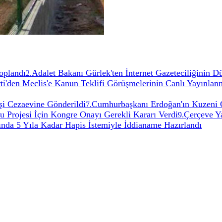
oplandı
Adalet Bakanı Gürlek'ten İnternet Gazeteciliğinin 
2
.
ti'den Meclis'e Kanun Teklifi Görüşmelerinin Canlı Yayınlan
şi Cezaevine Gönderildi
Cumhurbaşkanı Erdoğan'ın Kuzeni 
7
.
Projesi İçin Kongre Onayı Gerekli Kararı Verdi
Çerçeve Y
9
.
ında 5 Yıla Kadar Hapis İstemiyle İddianame Hazırlandı