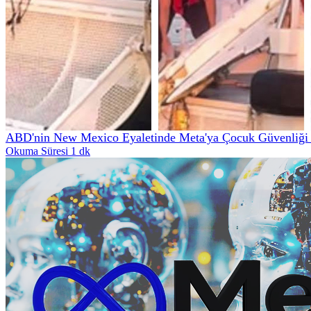
ABD'nin New Mexico Eyaletinde Meta'ya Çocuk Güvenliği İ
Okuma Süresi 1 dk