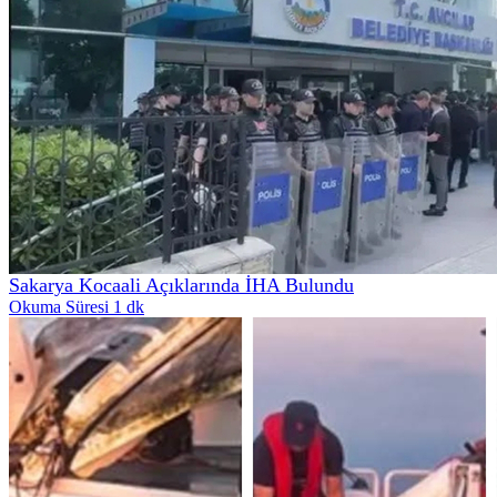
Sakarya Kocaali Açıklarında İHA Bulundu
Okuma Süresi 1 dk