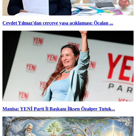
Cevdet Yılmaz'dan çerçeve yasa açıklaması: Öcalan ...
Manisa: YENİ Parti İl Başkanı İlksen Özalper Tutuk...