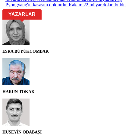
Pyongyang'ın kasasını doldurdu: Rakam 22 milyar doları buldu
YAZARLAR
ESRA BÜYÜKCOMBAK
HARUN TOKAK
HÜSEYİN ODABAŞI