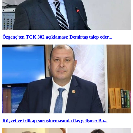
Özgenç'ten TCK 302 açıklaması: Demirtaş talep eder...
Rüşvet ve irtikap soruşturmasında flaş gelişme: Ba...