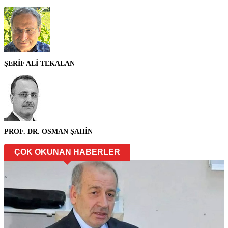
ŞERİF ALİ TEKALAN
PROF. DR. OSMAN ŞAHİN
ÇOK OKUNAN HABERLER