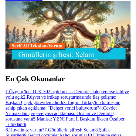
En Çok Okunanlar
1
.
Özgenç'ten TCK 302 açıklaması: Demirtaş talep ederse tahliye
yolu açık
2
.
Rüşvet ve irtikap soruşturmasında flaş gelişme:
Başkan Çiçek görevden alındı
3
.
Tuğrul Türkeş'ten kardeşine
sahip çıkan açıklama: "Dehşet verici buluyorum"
4
.
Cevdet
Yılmaz'dan çerçeve yasa açıklaması: Öcalan ve Demirtaş
sorusuna yanıt
5
.
Manisa: YENİ Parti İl Başkanı İlksen Özalper
Tutuklandı
6
.
Hayalimiz var mı?
7
.
Gönüllerin şifresi: Selam
8
.
Şafak
Süvarileri
9
.
Geçici çözümler kalıcı sorunlar
10
.
Ukrayna savaşı