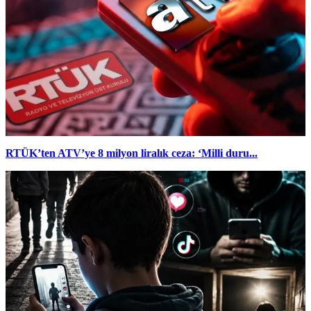
RTÜK’ten ATV’ye 8 milyon liralık ceza: ‘Milli duru...