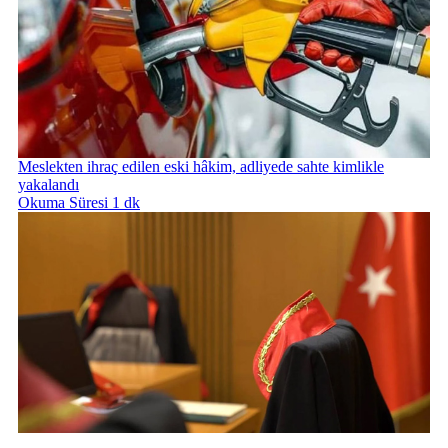
Meslekten ihraç edilen eski hâkim, adliyede sahte kimlikle
yakalandı
Okuma Süresi 1 dk