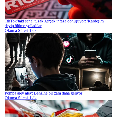
TikTok’taki sanal tuzak gerçek infaza dönüşüyor: 'Kardeşim'
deyip ölüme yolladılar
Okuma Süresi 1 dk
Pompa alev alev: Benzine bir zam daha geliyor
Okuma Süresi 1 dk