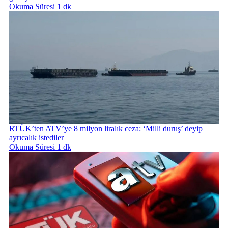
Okuma Süresi 1 dk
RTÜK’ten ATV’ye 8 milyon liralık ceza: ‘Milli duruş’ deyip
ayrıcalık istediler
Okuma Süresi 1 dk