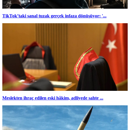
TikTok’taki sanal tuzak gerçek infaza dönüşüyor: '...
Meslekten ihraç edilen eski hâkim, adliyede sahte ...