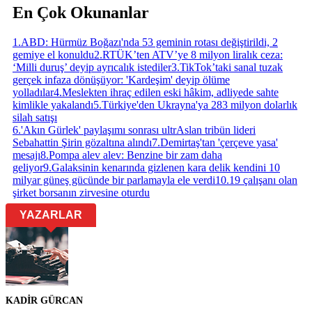
En Çok Okunanlar
1
.
ABD: Hürmüz Boğazı'nda 53 geminin rotası değiştirildi, 2
gemiye el konuldu
2
.
RTÜK’ten ATV’ye 8 milyon liralık ceza:
‘Milli duruş’ deyip ayrıcalık istediler
3
.
TikTok’taki sanal tuzak
gerçek infaza dönüşüyor: 'Kardeşim' deyip ölüme
yolladılar
4
.
Meslekten ihraç edilen eski hâkim, adliyede sahte
kimlikle yakalandı
5
.
Türkiye'den Ukrayna'ya 283 milyon dolarlık
silah satışı
6
.
'Akın Gürlek' paylaşımı sonrası ultrAslan tribün lideri
Sebahattin Şirin gözaltına alındı
7
.
Demirtaş'tan 'çerçeve yasa'
mesajı
8
.
Pompa alev alev: Benzine bir zam daha
geliyor
9
.
Galaksinin kenarında gizlenen kara delik kendini 10
milyar güneş gücünde bir parlamayla ele verdi
10
.
19 çalışanı olan
şirket borsanın zirvesine oturdu
YAZARLAR
KADİR GÜRCAN