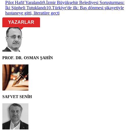
Pilot Hafif Yaralandı
9
.
İzmir Büyükşehir Belediyesi Soruşturması:
İki Şüpheli Tutuklandı
10
.
Türkiye'de ilk: Baş dönmesi şikayetiyle
hastaneye gitti, literatüre geçti
YAZARLAR
PROF. DR. OSMAN ŞAHİN
SAFVET SENİH