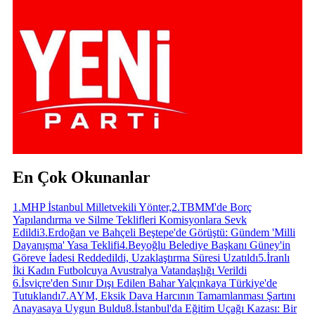
En Çok Okunanlar
1
.
MHP İstanbul Milletvekili Yönter,
2
.
TBMM'de Borç
Yapılandırma ve Silme Teklifleri Komisyonlara Sevk
Edildi
3
.
Erdoğan ve Bahçeli Beştepe'de Görüştü: Gündem 'Milli
Dayanışma' Yasa Teklifi
4
.
Beyoğlu Belediye Başkanı Güney'in
Göreve İadesi Reddedildi, Uzaklaştırma Süresi Uzatıldı
5
.
İranlı
İki Kadın Futbolcuya Avustralya Vatandaşlığı Verildi
6
.
İsviçre'den Sınır Dışı Edilen Bahar Yalçınkaya Türkiye'de
Tutuklandı
7
.
AYM, Eksik Dava Harcının Tamamlanması Şartını
Anayasaya Uygun Buldu
8
.
İstanbul'da Eğitim Uçağı Kazası: Bir