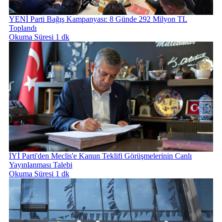
YENİ Parti Bağış Kampanyası: 8 Günde 292 Milyon TL
Toplandı
Okuma Süresi 1 dk
İYİ Parti'den Meclis'e Kanun Teklifi Görüşmelerinin Canlı
Yayınlanması Talebi
Okuma Süresi 1 dk