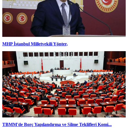
MHP İstanbul Milletvekili Yönter,
TBMM'de Borç Yapılandırma ve Silme Teklifleri Komi...