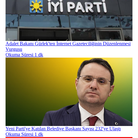
Adalet Bakanı Gürlek'ten İnternet Gazeteciliğinin Düzenlenmesi
Vurgusu
Okuma Süresi 1 dk
Yeni Parti'ye Katılan Belediye Başkanı Sayısı 232'ye Ulaştı
Okuma Süresi 1 dk